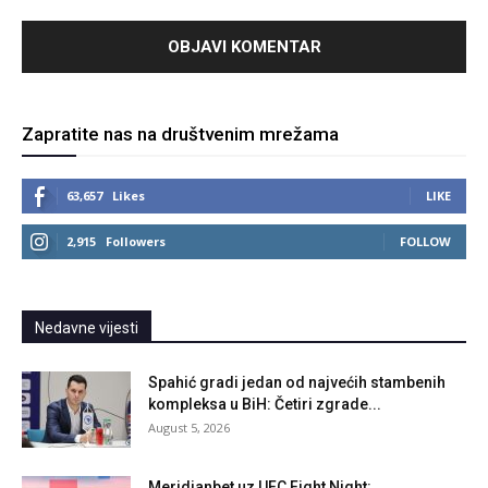
Zapratite nas na društvenim mrežama
63,657
Likes
LIKE
2,915
Followers
FOLLOW
Nedavne vijesti
Spahić gradi jedan od najvećih stambenih
kompleksa u BiH: Četiri zgrade...
August 5, 2026
Meridianbet uz UFC Fight Night: