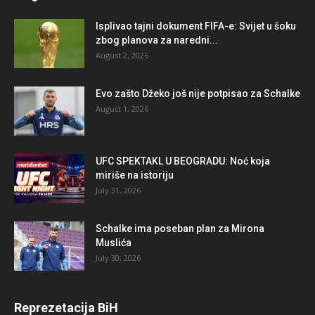
Isplivao tajni dokument FIFA-e: Svijet u šoku
zbog planova za naredni...
August 2, 2026
Evo zašto Džeko još nije potpisao za Schalke
August 1, 2026
UFC SPEKTAKL U BEOGRADU: Noć koja
miriše na istoriju
July 31, 2026
Schalke ima poseban plan za Mirona
Muslića
July 30, 2026
Reprezetacija BiH