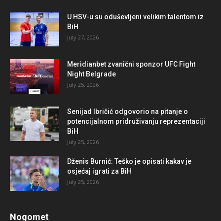
U HSV-u su oduševljeni velikim talentom iz
BiH
July 27, 2026
Meridianbet zvanični sponzor UFC Fight
Night Belgrade
July 25, 2026
Senijad Ibričić odgovorio na pitanje o
potencijalnom pridruživanju reprezentaciji
BiH
July 25, 2026
Dženis Burnić: Teško je opisati kakav je
osjećaj igrati za BiH
July 25, 2026
Nogomet