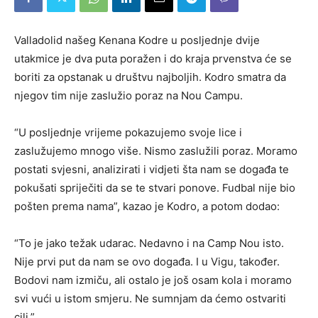
Valladolid našeg Kenana Kodre u posljednje dvije
utakmice je dva puta poražen i do kraja prvenstva će se
boriti za opstanak u društvu najboljih. Kodro smatra da
njegov tim nije zaslužio poraz na Nou Campu.
“U posljednje vrijeme pokazujemo svoje lice i
zaslužujemo mnogo više. Nismo zaslužili poraz. Moramo
postati svjesni, analizirati i vidjeti šta nam se događa te
pokušati spriječiti da se te stvari ponove. Fudbal nije bio
pošten prema nama”, kazao je Kodro, a potom dodao:
“To je jako težak udarac. Nedavno i na Camp Nou isto.
Nije prvi put da nam se ovo događa. I u Vigu, također.
Bodovi nam izmiču, ali ostalo je još osam kola i moramo
svi vući u istom smjeru. Ne sumnjam da ćemo ostvariti
cilj.”