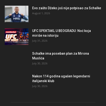
Evo zašto Džeko još nije potpisao za Schalke
August 1, 2026
UFC SPEKTAKL U BEOGRADU: Noć koja
miriše na istoriju
July 31, 2026
Schalke ima poseban plan za Mirona
Muslića
July 30, 2026
Nakon 114 godina ugašen legendarni
italijanski klub
July 30, 2026