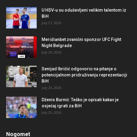
U HSV-u su oduševljeni velikim talentom iz
BiH
July 27, 2026
Meridianbet zvanični sponzor UFC Fight
Night Belgrade
July 25, 2026
Senijad Ibričić odgovorio na pitanje o
potencijalnom pridruživanju reprezentaciji
BiH
July 25, 2026
Dženis Burnić: Teško je opisati kakav je
osjećaj igrati za BiH
July 25, 2026
Nogomet