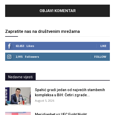
Zapratite nas na društvenim mrežama
63,653
Likes
LIKE
2,915
Followers
FOLLOW
Nedavne vijesti
Spahić gradi jedan od najvećih stambenih
kompleksa u BiH: Četiri zgrade...
August 5, 2026
Meridianbet uz UFC Fight Night: