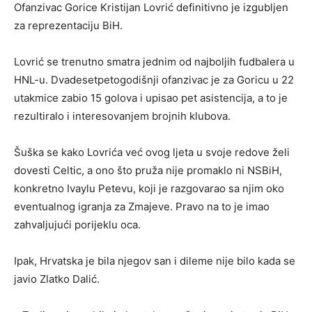
Ofanzivac Gorice Kristijan Lovrić definitivno je izgubljen
za reprezentaciju BiH.
Lovrić se trenutno smatra jednim od najboljih fudbalera u
HNL-u. Dvadesetpetogodišnji ofanzivac je za Goricu u 22
utakmice zabio 15 golova i upisao pet asistencija, a to je
rezultiralo i interesovanjem brojnih klubova.
Šuška se kako Lovrića već ovog ljeta u svoje redove želi
dovesti Celtic, a ono što pruža nije promaklo ni NSBiH,
konkretno Ivaylu Petevu, koji je razgovarao sa njim oko
eventualnog igranja za Zmajeve. Pravo na to je imao
zahvaljujući porijeklu oca.
Ipak, Hrvatska je bila njegov san i dileme nije bilo kada se
javio Zlatko Dalić.