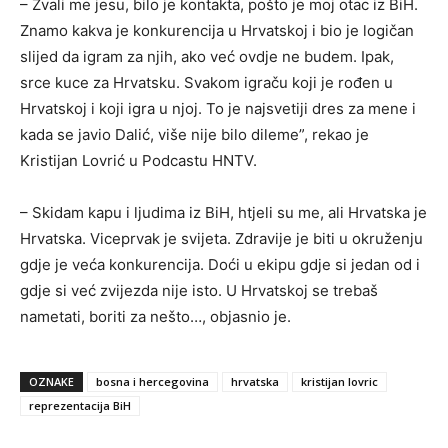
– Zvali me jesu, bilo je kontakta, pošto je moj otac iz BiH.
Znamo kakva je konkurencija u Hrvatskoj i bio je logičan
slijed da igram za njih, ako već ovdje ne budem. Ipak,
srce kuce za Hrvatsku. Svakom igraču koji je rođen u
Hrvatskoj i koji igra u njoj. To je najsvetiji dres za mene i
kada se javio Dalić, više nije bilo dileme”, rekao je
Kristijan Lovrić u Podcastu HNTV.
– Skidam kapu i ljudima iz BiH, htjeli su me, ali Hrvatska je
Hrvatska. Viceprvak je svijeta. Zdravije je biti u okruženju
gdje je veća konkurencija. Doći u ekipu gdje si jedan od i
gdje si već zvijezda nije isto. U Hrvatskoj se trebaš
nametati, boriti za nešto…, objasnio je.
OZNAKE
bosna i hercegovina
hrvatska
kristijan lovric
reprezentacija BiH