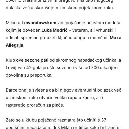
otvorilo vrata intenzivnim pregovorima oko mogućeg
dolaska već u skorašnjem zimskom prijelaznom roku.
Milan u
Lewandowskom
vidi pojačanje po istom modelu
kojim je doveden
Luka Modrić
– veteran, ali vrhunski i
odmah spreman preuzeti ključnu ulogu u momčadi
Maxa
Allegrija
.
Klub ove sezone pati od skromnog napadačkog učinka, a
Lewijevih 42 gola prošle sezone i više od 700 u karijeri
dovoljna su preporuka.
Barcelona je svjesna da bi njegov eventualni odlazak već
u zimskom roku otvorio veliku rupu u kadru, ali i
rasteretio proračun za plaće.
Zato se u klubu pojačano razmatra što učiniti s 37-
godišnjim napadačem, dok Milan pritišće kako bi transfer