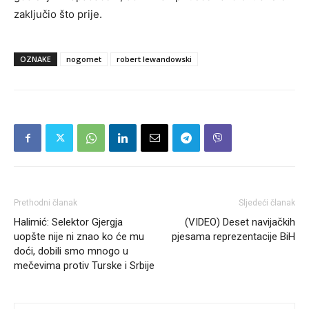
zaključio što prije.
OZNAKE
nogomet
robert lewandowski
Prethodni članak
Sljedeći članak
Halimić: Selektor Gjergja
(VIDEO) Deset navijačkih
uopšte nije ni znao ko će mu
pjesama reprezentacije BiH
doći, dobili smo mnogo u
mečevima protiv Turske i Srbije