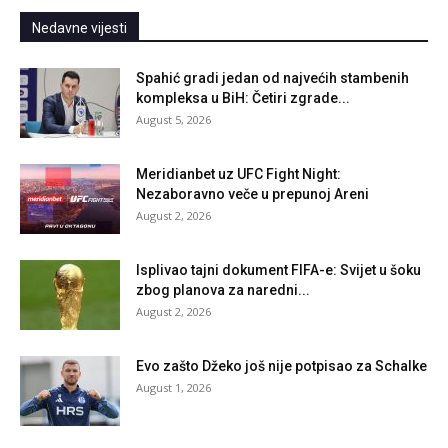
Nedavne vijesti
Spahić gradi jedan od najvećih stambenih
kompleksa u BiH: Četiri zgrade...
August 5, 2026
Meridianbet uz UFC Fight Night:
Nezaboravno veče u prepunoj Areni
August 2, 2026
Isplivao tajni dokument FIFA-e: Svijet u šoku
zbog planova za naredni...
August 2, 2026
Evo zašto Džeko još nije potpisao za Schalke
August 1, 2026