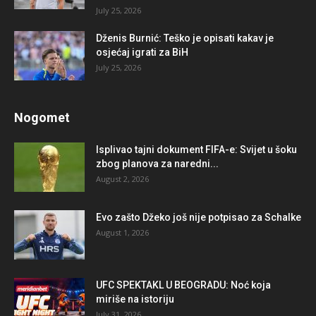
July 25, 2026
Dženis Burnić: Teško je opisati kakav je
osjećaj igrati za BiH
July 25, 2026
Nogomet
Isplivao tajni dokument FIFA-e: Svijet u šoku
zbog planova za naredni...
August 2, 2026
Evo zašto Džeko još nije potpisao za Schalke
August 1, 2026
UFC SPEKTAKL U BEOGRADU: Noć koja
miriše na istoriju
July 31, 2026