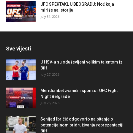
UFC SPEKTAKL U BEOGRADU: Noć koja
miriše na istoriju
July 31, 2026
Sve vijesti
U HSV-u su oduševljeni velikim talentom iz
BiH
July 27, 2026
Meridianbet zvanični sponzor UFC Fight
Night Belgrade
July 25, 2026
Senijad Ibričić odgovorio na pitanje o
potencijalnom pridruživanju reprezentaciji
BiH