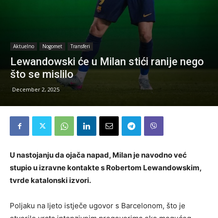
Aktuelno
Nogomet
Transferi
Lewandowski će u Milan stići ranije nego
što se mislilo
December 2, 2025
U nastojanju da ojača napad, Milan je navodno već
stupio u izravne kontakte s Robertom Lewandowskim,
tvrde katalonski izvori.
Poljaku na ljeto istječe ugovor s Barcelonom, što je