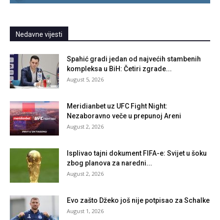
Nedavne vijesti
Spahić gradi jedan od najvećih stambenih
kompleksa u BiH: Četiri zgrade...
August 5, 2026
Meridianbet uz UFC Fight Night:
Nezaboravno veče u prepunoj Areni
August 2, 2026
Isplivao tajni dokument FIFA-e: Svijet u šoku
zbog planova za naredni...
August 2, 2026
Evo zašto Džeko još nije potpisao za Schalke
August 1, 2026