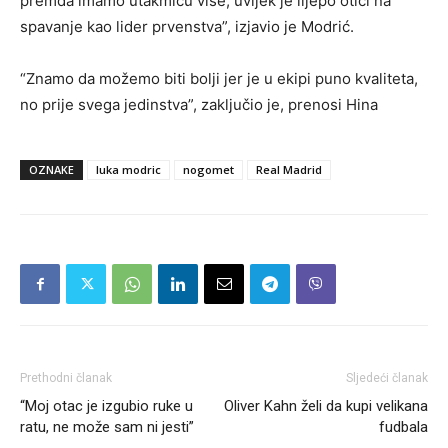
premda imamo utakmicu više, uvijek je lijepo otići na
spavanje kao lider prvenstva”, izjavio je Modrić.
“Znamo da možemo biti bolji jer je u ekipi puno kvaliteta,
no prije svega jedinstva”, zaključio je, prenosi Hina
OZNAKE
luka modric
nogomet
Real Madrid
Prethodni članak
Sljedeći članak
“Moj otac je izgubio ruke u
Oliver Kahn želi da kupi velikana
ratu, ne može sam ni jesti”
fudbala