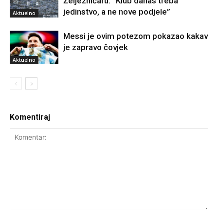
Željezničaru: “Klub danas treba
jedinstvo, a ne nove podjele”
Aktuelno
Messi je ovim potezom pokazao kakav
je zapravo čovjek
Aktuelno
Komentiraj