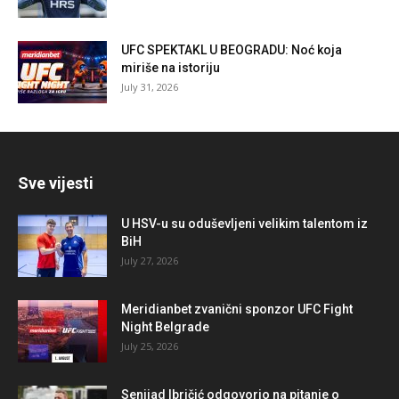
UFC SPEKTAKL U BEOGRADU: Noć koja
miriše na istoriju
July 31, 2026
Sve vijesti
U HSV-u su oduševljeni velikim talentom iz
BiH
July 27, 2026
Meridianbet zvanični sponzor UFC Fight
Night Belgrade
July 25, 2026
Senijad Ibričić odgovorio na pitanje o