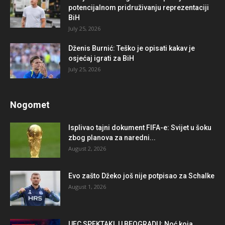
potencijalnom pridruživanju reprezentaciji
BiH
July 25, 2026
Dženis Burnić: Teško je opisati kakav je
osjećaj igrati za BiH
July 25, 2026
Nogomet
Isplivao tajni dokument FIFA-e: Svijet u šoku
zbog planova za naredni...
August 2, 2026
Evo zašto Džeko još nije potpisao za Schalke
August 1, 2026
UFC SPEKTAKL U BEOGRADU: Noć koja