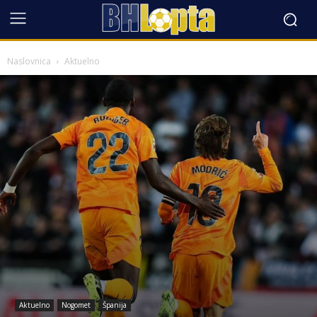
Naslovnica
Aktuelno
Aktuelno
Nogomet
Španija