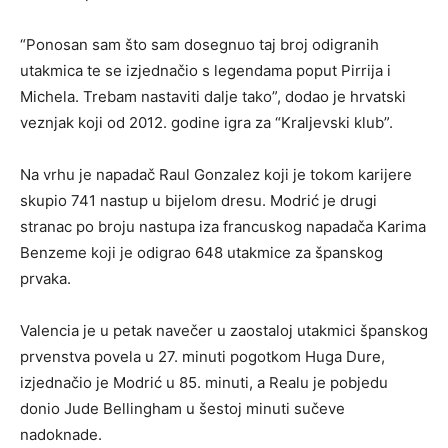
“Ponosan sam što sam dosegnuo taj broj odigranih
utakmica te se izjednačio s legendama poput Pirrija i
Michela. Trebam nastaviti dalje tako”, dodao je hrvatski
veznjak koji od 2012. godine igra za “Kraljevski klub”.
Na vrhu je napadač Raul Gonzalez koji je tokom karijere
skupio 741 nastup u bijelom dresu. Modrić je drugi
stranac po broju nastupa iza francuskog napadača Karima
Benzeme koji je odigrao 648 utakmice za španskog
prvaka.
Valencia je u petak navečer u zaostaloj utakmici španskog
prvenstva povela u 27. minuti pogotkom Huga Dure,
izjednačio je Modrić u 85. minuti, a Realu je pobjedu
donio Jude Bellingham u šestoj minuti sučeve
nadoknade.