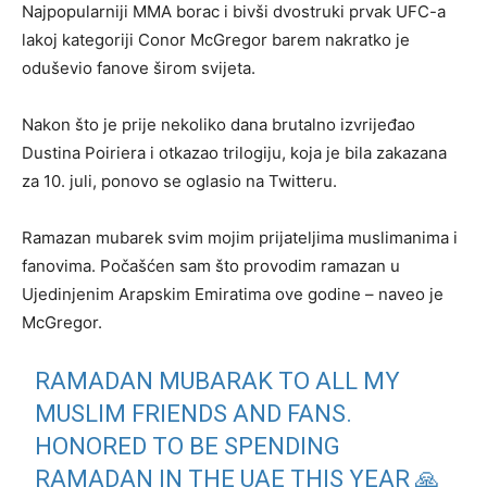
Najpopularniji MMA borac i bivši dvostruki prvak UFC-a
lakoj kategoriji Conor McGregor barem nakratko je
oduševio fanove širom svijeta.
Nakon što je prije nekoliko dana brutalno izvrijeđao
Dustina Poiriera i otkazao trilogiju, koja je bila zakazana
za 10. juli, ponovo se oglasio na Twitteru.
Ramazan mubarek svim mojim prijateljima muslimanima i
fanovima. Počašćen sam što provodim ramazan u
Ujedinjenim Arapskim Emiratima ove godine – naveo je
McGregor.
RAMADAN MUBARAK TO ALL MY
MUSLIM FRIENDS AND FANS.
HONORED TO BE SPENDING
RAMADAN IN THE UAE THIS YEAR 🙏