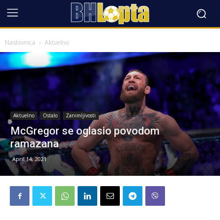
Naslovnica
Aktuelno
Aktuelno
Ostalo
Zanimljivosti
McGregor se oglasio povodom
ramazana
April 14, 2021