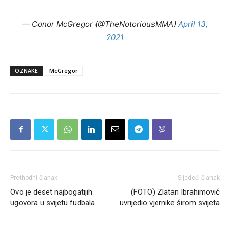
— Conor McGregor (@TheNotoriousMMA)
April 13,
2021
OZNAKE
McGregor
Prethodni članak
Sljedeći članak
Ovo je deset najbogatijih
(FOTO) Zlatan Ibrahimović
ugovora u svijetu fudbala
uvrijedio vjernike širom svijeta