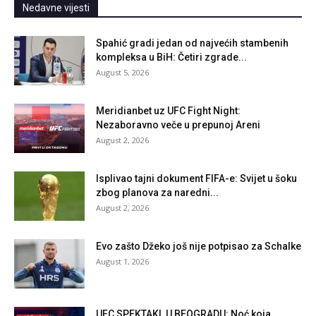
Nedavne vijesti
Spahić gradi jedan od najvećih stambenih
kompleksa u BiH: Četiri zgrade...
August 5, 2026
Meridianbet uz UFC Fight Night:
Nezaboravno veče u prepunoj Areni
August 2, 2026
Isplivao tajni dokument FIFA-e: Svijet u šoku
zbog planova za naredni...
August 2, 2026
Evo zašto Džeko još nije potpisao za Schalke
August 1, 2026
UFC SPEKTAKL U BEOGRADU: Noć koja