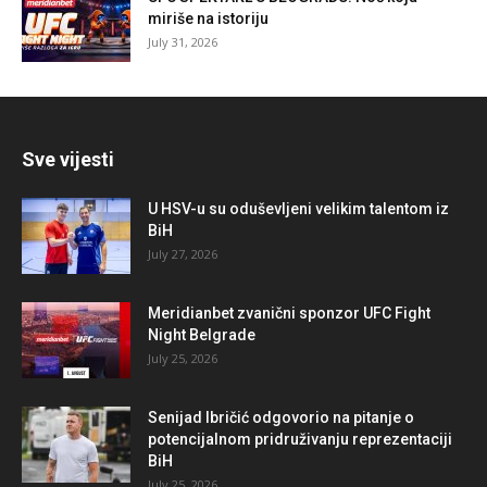
miriše na istoriju
July 31, 2026
Sve vijesti
U HSV-u su oduševljeni velikim talentom iz
BiH
July 27, 2026
Meridianbet zvanični sponzor UFC Fight
Night Belgrade
July 25, 2026
Senijad Ibričić odgovorio na pitanje o
potencijalnom pridruživanju reprezentaciji
BiH
July 25, 2026