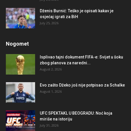
Dženis Burnić: Teško je opisati kakav je
osjećaj igrati za BiH
July 25, 2026
Nogomet
Isplivao tajni dokument FIFA-e: Svijet u šoku
zbog planova za naredni...
August 2, 2026
Evo zašto Džeko još nije potpisao za Schalke
August 1, 2026
UFC SPEKTAKL U BEOGRADU: Noć koja
miriše na istoriju
July 31, 2026