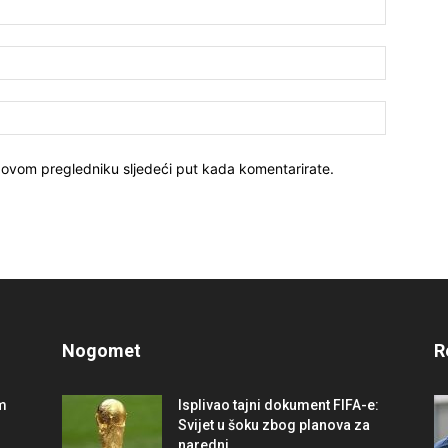
 ovom pregledniku sljedeći put kada komentarirate.
Nogomet
R
im
Isplivao tajni dokument FIFA-e:
Svijet u šoku zbog planova za
naredni...