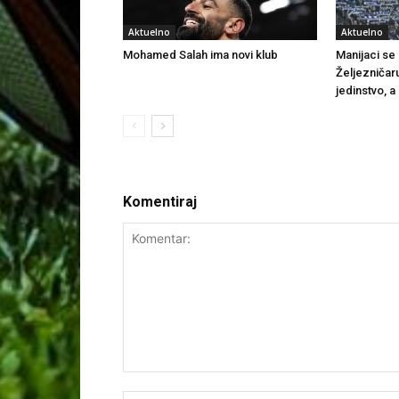
Aktuelno
Aktuelno
Mohamed Salah ima novi klub
Manijaci se o
Željezničar
jedinstvo, a
Komentiraj