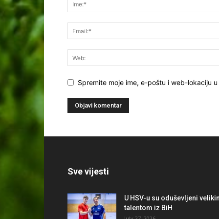
Spremite moje ime, e-poštu i web-lokaciju u
Sve vijesti
U HSV-u su oduševljeni velik
talentom iz BiH
July 27, 2026