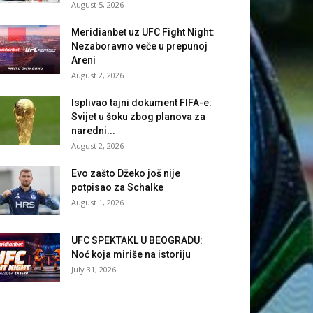
August 5, 2026
Meridianbet uz UFC Fight Night:
Nezaboravno veče u prepunoj
Areni
August 2, 2026
Isplivao tajni dokument FIFA-e:
Svijet u šoku zbog planova za
naredni...
August 2, 2026
Evo zašto Džeko još nije
potpisao za Schalke
August 1, 2026
UFC SPEKTAKL U BEOGRADU:
Noć koja miriše na istoriju
July 31, 2026