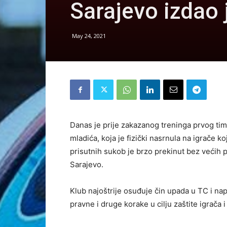
Sarajevo izdao 
May 24, 2021
Danas je prije zakazanog treninga prvog ti
mladića, koja je fizički nasrnula na igrače k
prisutnih sukob je brzo prekinut bez većih p
Sarajevo.
Klub najoštrije osuđuje čin upada u TC i nap
pravne i druge korake u cilju zaštite igrača 