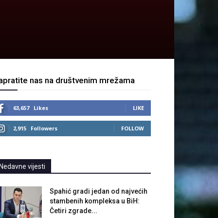
apratite nas na društvenim mrežama
63,657
Likes
LIKE
2,915
Followers
FOLLOW
Nedavne vijesti
Spahić gradi jedan od najvećih
stambenih kompleksa u BiH:
Četiri zgrade...