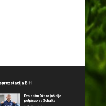
eprezetacija BiH
Evo zašto Džeko još nije
potpisao za Schalke
August 1, 2026