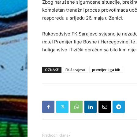
Zbog narušene sigurnosne situacije, prekinut
kompletan trenažni proces provotimaca uoči
rasporedu u srijedu 26. maja u Zenici.
Rukovodstvo FK Sarajevo svjesno je nezadov
m:tel Premijer lige Bosne i Hercegovine, te r
huliganstvo i fizički obračun sa bilo kim nije
OZNAKE
FK Sarajevo
premijer liga bih
Prethodni članak