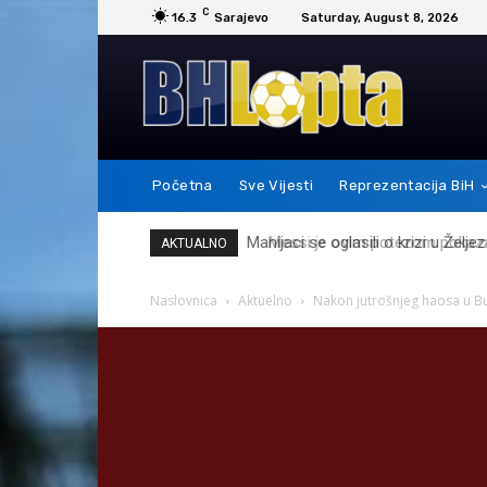
C
16.3
Sarajevo
Saturday, August 8, 2026
Početna
Sve Vijesti
Reprezentacija BiH
Messi je ovim potezom pokazao 
AKTUALNO
Naslovnica
Aktuelno
Nakon jutrošnjeg haosa u Bu