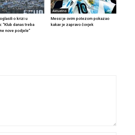
Aktuelno
glasili o krizi u
Messi je ovim potezom pokazao
u: “Klub danas treba
kakav je zapravo čovjek
 ne nove podjele”