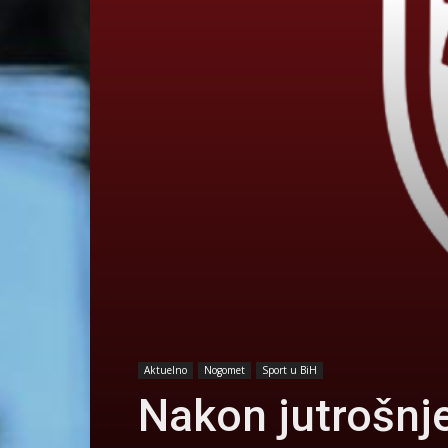
Aktuelno
Nogomet
Sport u BiH
Nakon jutrošnj