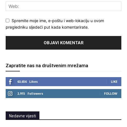
Spremite moje ime, e-poštu i web-lokaciju u ovom
pregledniku sljedeći put kada komentarirate.
Zapratite nas na društvenim mrežama
63,656
Likes
LIKE
2,915
Followers
FOLLOW
Nedavne vijesti