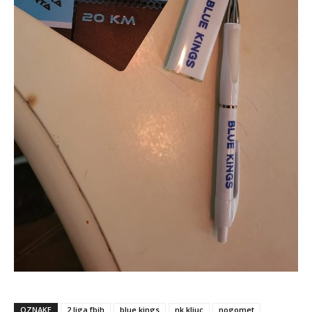
OZNAKE
2 liga fbih
blue kings
nk kljuc
nogomet