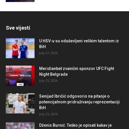
Sve vijesti
U HSV-u su oduševljeni velikim talentom iz
BiH
July 27, 2026
Meridianbet zvanični sponzor UFC Fight
Night Belgrade
July 25, 2026
Senijad Ibričić odgovorio na pitanje o
potencijalnom pridruživanju reprezentaciji
BiH
July 25, 2026
Dženis Burnić: Teško je opisati kakav je