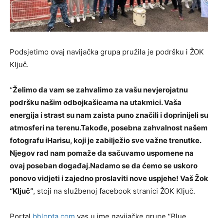
Podsjetimo ovaj navijačka grupa pružila je podršku i ŽOK
Ključ.
“
Želimo da vam se zahvalimo za vašu nevjerojatnu
podršku našim odbojkašicama na utakmici. Vaša
energija i strast su nam zaista puno značili i doprinijeli su
atmosferi na terenu.Takođe, posebna zahvalnost našem
fotografu iHarisu, koji je zabilježio sve važne trenutke.
Njegov rad nam pomaže da sačuvamo uspomene na
ovaj poseban događaj.Nadamo se da ćemo se uskoro
ponovo vidjeti i zajedno proslaviti nove uspjehe! Vaš Žok
“Ključ”
, stoji na službenoj facebook stranici ŽOK Ključ.
Portal
bhlopta.com
vas u ime navijačke grupe “Blue