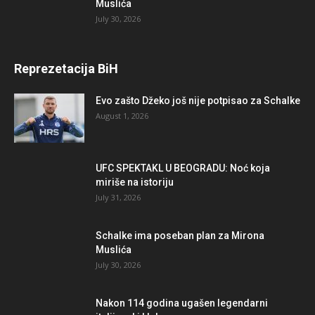
Muslića
July 30, 2026
Reprezetacija BiH
Evo zašto Džeko još nije potpisao za Schalke
August 1, 2026
UFC SPEKTAKL U BEOGRADU: Noć koja
miriše na istoriju
July 31, 2026
Schalke ima poseban plan za Mirona
Muslića
July 30, 2026
Nakon 114 godina ugašen legendarni