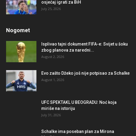
osjećaj igrati za BiH
July 25, 2026
Nogomet
Isplivao tajni dokument FIFA-e: Svijet u šoku
zbog planova za naredni...
August 2, 2026
Evo zašto Džeko još nije potpisao za Schalke
August 1, 2026
UFC SPEKTAKL U BEOGRADU: Noć koja
miriše na istoriju
July 31, 2026
Schalke ima poseban plan za Mirona