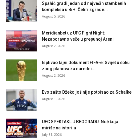
Spahić gradi jedan od najvećih stambenih
kompleksa u BiH: Četiri zgrade...
August 5, 2026
Meridianbet uz UFC Fight Night:
Nezaboravno veče u prepunoj Areni
August 2, 2026
Isplivao tajni dokument FIFA-e: Svijet u šoku
zbog planova za naredni...
August 2, 2026
Evo zašto Džeko još nije potpisao za Schalke
August 1, 2026
UFC SPEKTAKL U BEOGRADU: Noć koja
miriše na istoriju
July 31, 2026