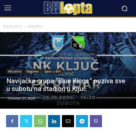
Naslovnica
Aktuelno
Aktuelno
Nogomet
Sport u BiH
Navijačka grupa “Blue Kings” poziva sve
u subotu na stadion u Ključ
October 21, 2024