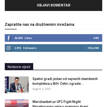
Zapratite nas na društvenim mrežama
63,659
Likes
LIKE
2,915
Followers
FOLLOW
Nedavne vijesti
Spahić gradi jedan od najvećih stambenih
kompleksa u BiH: Četiri zgrade...
August 5, 2026
Meridianbet uz UFC Fight Night:
Nezaboravno veče u prepunoj Areni