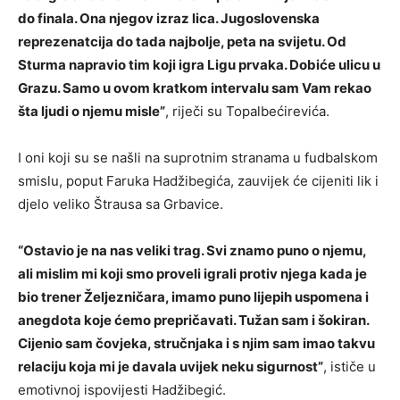
do finala. Ona njegov izraz lica. Jugoslovenska
reprezenatcija do tada najbolje, peta na svijetu. Od
Sturma napravio tim koji igra Ligu prvaka. Dobiće ulicu u
Grazu. Samo u ovom kratkom intervalu sam Vam rekao
šta ljudi o njemu misle”
, riječi su Topalbećirevića.
I oni koji su se našli na suprotnim stranama u fudbalskom
smislu, poput Faruka Hadžibegića, zauvijek će cijeniti lik i
djelo veliko Štrausa sa Grbavice.
“Ostavio je na nas veliki trag. Svi znamo puno o njemu,
ali mislim mi koji smo proveli igrali protiv njega kada je
bio trener Željezničara, imamo puno lijepih uspomena i
anegdota koje ćemo prepričavati. Tužan sam i šokiran.
Cijenio sam čovjeka, stručnjaka i s njim sam imao takvu
relaciju koja mi je davala uvijek neku sigurnost”
, ističe u
emotivnoj ispovijesti Hadžibegić.