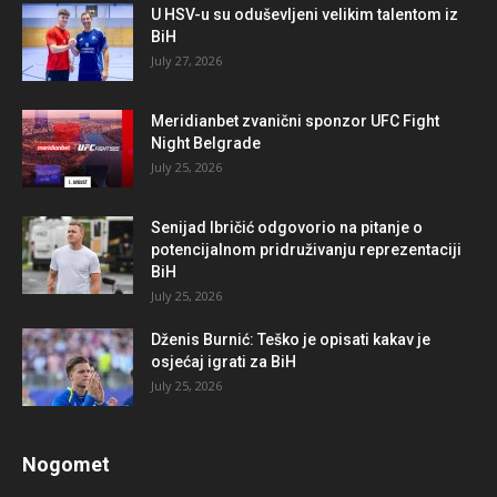
U HSV-u su oduševljeni velikim talentom iz
BiH
July 27, 2026
Meridianbet zvanični sponzor UFC Fight
Night Belgrade
July 25, 2026
Senijad Ibričić odgovorio na pitanje o
potencijalnom pridruživanju reprezentaciji
BiH
July 25, 2026
Dženis Burnić: Teško je opisati kakav je
osjećaj igrati za BiH
July 25, 2026
Nogomet