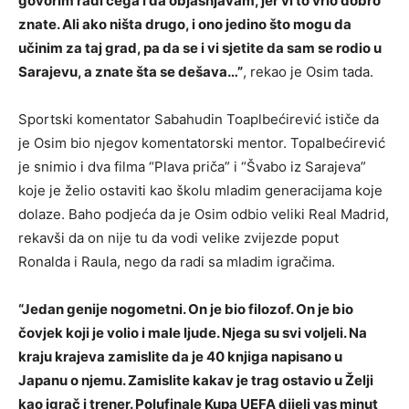
govorim radi čega i da objašnjavam, jer vi to vrlo dobro
znate. Ali ako ništa drugo, i ono jedino što mogu da
učinim za taj grad, pa da se i vi sjetite da sam se rodio u
Sarajevu, a znate šta se dešava…”
, rekao je Osim tada.
Sportski komentator Sabahudin Toaplbećirević ističe da
je Osim bio njegov komentatorski mentor. Topalbećirević
je snimio i dva filma “Plava priča” i “Švabo iz Sarajeva”
koje je želio ostaviti kao školu mladim generacijama koje
dolaze. Baho podjeća da je Osim odbio veliki Real Madrid,
rekavši da on nije tu da vodi velike zvijezde poput
Ronalda i Raula, nego da radi sa mladim igračima.
“Jedan genije nogometni. On je bio filozof. On je bio
čovjek koji je volio i male ljude. Njega su svi voljeli. Na
kraju krajeva zamislite da je 40 knjiga napisano u
Japanu o njemu. Zamislite kakav je trag ostavio u Želji
kao igrač i trener. Polufinale Kupa UEFA dijeli vas minut