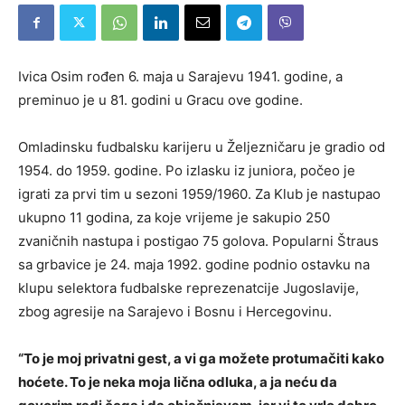
Ivica Osim rođen 6. maja u Sarajevu 1941. godine, a
preminuo je u 81. godini u Gracu ove godine.
Omladinsku fudbalsku karijeru u Željezničaru je gradio od
1954. do 1959. godine. Po izlasku iz juniora, počeo je
igrati za prvi tim u sezoni 1959/1960. Za Klub je nastupao
ukupno 11 godina, za koje vrijeme je sakupio 250
zvaničnih nastupa i postigao 75 golova. Popularni Štraus
sa grbavice je 24. maja 1992. godine podnio ostavku na
klupu selektora fudbalske reprezenatcije Jugoslavije,
zbog agresije na Sarajevo i Bosnu i Hercegovinu.
“To je moj privatni gest, a vi ga možete protumačiti kako
hoćete. To je neka moja lična odluka, a ja neću da