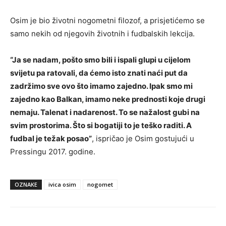
Osim je bio životni nogometni filozof, a prisjetićemo se
samo nekih od njegovih životnih i fudbalskih lekcija.
“Ja se nadam, pošto smo bili i ispali glupi u cijelom
svijetu pa ratovali, da ćemo isto znati naći put da
zadržimo sve ovo što imamo zajedno. Ipak smo mi
zajedno kao Balkan, imamo neke prednosti koje drugi
nemaju. Talenat i nadarenost. To se nažalost gubi na
svim prostorima. Što si bogatiji to je teško raditi. A
fudbal je težak posao”
, ispričao je Osim gostujući u
Pressingu 2017. godine.
OZNAKE
ivica osim
nogomet