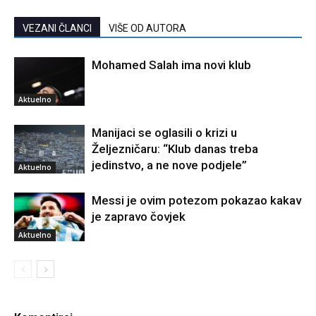
VEZANI ČLANCI
VIŠE OD AUTORA
Mohamed Salah ima novi klub
Aktuelno
Manijaci se oglasili o krizi u
Željezničaru: “Klub danas treba
jedinstvo, a ne nove podjele”
Aktuelno
Messi je ovim potezom pokazao kakav
je zapravo čovjek
Aktuelno