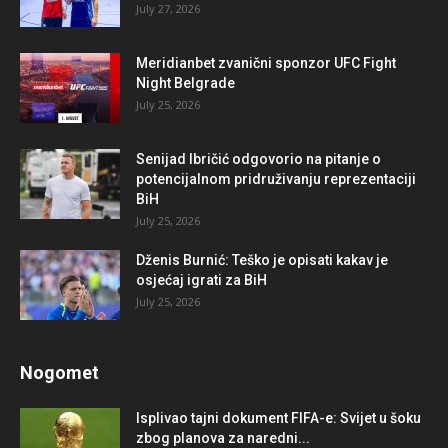
July 27, 2026
Meridianbet zvanični sponzor UFC Fight
Night Belgrade
July 25, 2026
Senijad Ibričić odgovorio na pitanje o
potencijalnom pridruživanju reprezentaciji
BiH
July 25, 2026
Dženis Burnić: Teško je opisati kakav je
osjećaj igrati za BiH
July 25, 2026
Nogomet
Isplivao tajni dokument FIFA-e: Svijet u šoku
zbog planova za naredni...