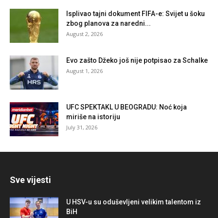
Isplivao tajni dokument FIFA-e: Svijet u šoku
zbog planova za naredni...
August 2, 2026
Evo zašto Džeko još nije potpisao za Schalke
August 1, 2026
UFC SPEKTAKL U BEOGRADU: Noć koja
miriše na istoriju
July 31, 2026
Sve vijesti
U HSV-u su oduševljeni velikim talentom iz
BiH