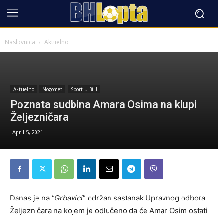
Naslovnica
Aktuelno
Aktuelno
Nogomet
Sport u BiH
Poznata sudbina Amara Osima na klupi
Željezničara
April 5, 2021
Danas je na “
Grbavici
” održan sastanak Upravnog odbora
Željezničara na kojem je odlučeno da će Amar Osim ostati