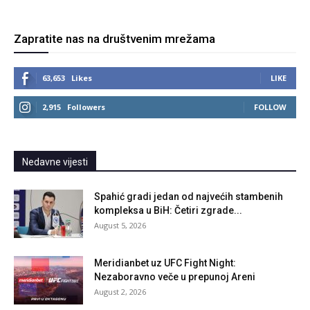
Zapratite nas na društvenim mrežama
63,653
Likes
LIKE
2,915
Followers
FOLLOW
Nedavne vijesti
Spahić gradi jedan od najvećih stambenih
kompleksa u BiH: Četiri zgrade...
August 5, 2026
Meridianbet uz UFC Fight Night:
Nezaboravno veče u prepunoj Areni
August 2, 2026