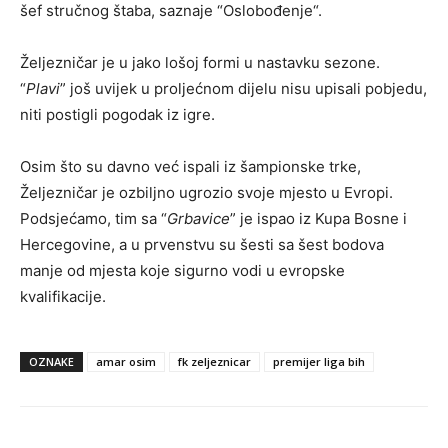
šef stručnog štaba, saznaje “Oslobođenje“.
Željezničar je u jako lošoj formi u nastavku sezone.
“
Plavi
” još uvijek u proljećnom dijelu nisu upisali pobjedu,
niti postigli pogodak iz igre.
Osim što su davno već ispali iz šampionske trke,
Željezničar je ozbiljno ugrozio svoje mjesto u Evropi.
Podsjećamo, tim sa “
Grbavice
” je ispao iz Kupa Bosne i
Hercegovine, a u prvenstvu su šesti sa šest bodova
manje od mjesta koje sigurno vodi u evropske
kvalifikacije.
OZNAKE
amar osim
fk zeljeznicar
premijer liga bih