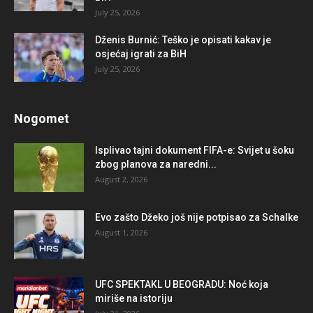
July 25, 2026
Dženis Burnić: Teško je opisati kakav je
osjećaj igrati za BiH
July 25, 2026
Nogomet
Isplivao tajni dokument FIFA-e: Svijet u šoku
zbog planova za naredni...
August 2, 2026
Evo zašto Džeko još nije potpisao za Schalke
August 1, 2026
UFC SPEKTAKL U BEOGRADU: Noć koja
miriše na istoriju