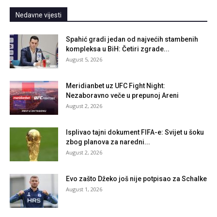
Nedavne vijesti
Spahić gradi jedan od najvećih stambenih
kompleksa u BiH: Četiri zgrade...
August 5, 2026
Meridianbet uz UFC Fight Night:
Nezaboravno veče u prepunoj Areni
August 2, 2026
Isplivao tajni dokument FIFA-e: Svijet u šoku
zbog planova za naredni...
August 2, 2026
Evo zašto Džeko još nije potpisao za Schalke
August 1, 2026