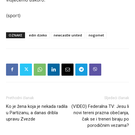
(sport)
OZNAKE
edin dzeko
newcastle united
nogomet
Prethodni članak
Sljedeći članak
Ko je žena koja je nekada radila
(VIDEO) Federalna TV: Jesu li
u Partizanu, a danas dribla
novi tereni prazna obećanja,
upravu Zvezde
čak se i treneri biraju po
porodičnim vezama?