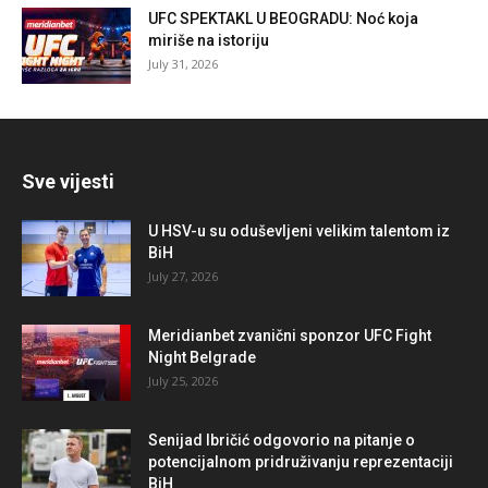
UFC SPEKTAKL U BEOGRADU: Noć koja
miriše na istoriju
July 31, 2026
Sve vijesti
U HSV-u su oduševljeni velikim talentom iz
BiH
July 27, 2026
Meridianbet zvanični sponzor UFC Fight
Night Belgrade
July 25, 2026
Senijad Ibričić odgovorio na pitanje o
potencijalnom pridruživanju reprezentaciji
BiH