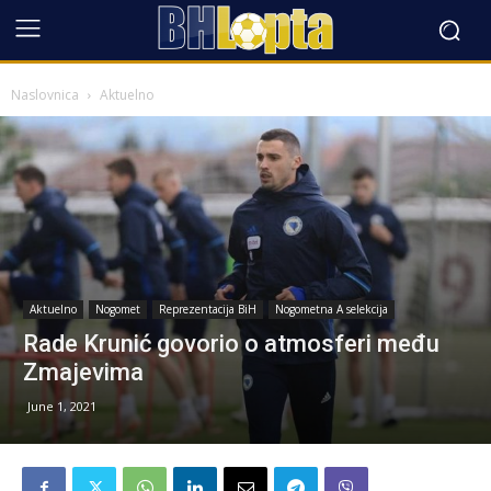
Naslovnica
Aktuelno
Aktuelno
Nogomet
Reprezentacija BiH
Nogometna A selekcija
Rade Krunić govorio o atmosferi među
Zmajevima
June 1, 2021