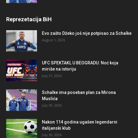
Reprezetacija BiH
Evo zašto Džeko još nije potpisao za Schalke
August 1, 2026
UFC SPEKTAKL U BEOGRADU: Noć koja
miriše na istoriju
July 31, 2026
Schalke ima poseban plan za Mirona
Muslića
July 30, 2026
Nakon 114 godina ugašen legendarni
italijanski klub
July 30, 2026