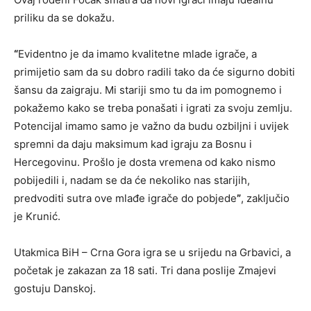
priliku da se dokažu.
“
Evidentno je da imamo kvalitetne mlade igrače, a
primijetio sam da su dobro radili tako da će sigurno dobiti
šansu da zaigraju. Mi stariji smo tu da im pomognemo i
pokažemo kako se treba ponašati i igrati za svoju zemlju.
Potencijal imamo samo je važno da budu ozbiljni i uvijek
spremni da daju maksimum kad igraju za Bosnu i
Hercegovinu. Prošlo je dosta vremena od kako nismo
pobijedili i, nadam se da će nekoliko nas starijih,
predvoditi sutra ove mlađe igrače do pobjede
”
, zaključio
je Krunić.
Utakmica BiH – Crna Gora igra se u srijedu na Grbavici, a
početak je zakazan za 18 sati. Tri dana poslije Zmajevi
gostuju Danskoj.