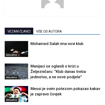
VEZANI ČLANCI
VIŠE OD AUTORA
Mohamed Salah ima novi klub
Aktuelno
Manijaci se oglasili o krizi u
Željezničaru: “Klub danas treba
jedinstvo, a ne nove podjele”
Aktuelno
Messi je ovim potezom pokazao kakav
je zapravo čovjek
Aktuelno