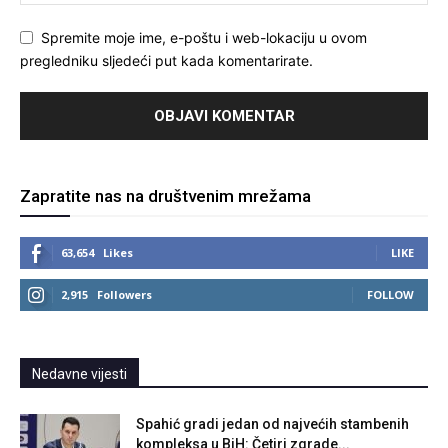
Spremite moje ime, e-poštu i web-lokaciju u ovom
pregledniku sljedeći put kada komentarirate.
Zapratite nas na društvenim mrežama
63,654
Likes
LIKE
2,915
Followers
FOLLOW
Nedavne vijesti
Spahić gradi jedan od najvećih stambenih
kompleksa u BiH: Četiri zgrade...