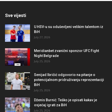
Sve vijesti
U HSV-u su oduševljeni velikim talentom iz
BiH
July 27, 2026
Meridianbet zvanični sponzor UFC Fight
Night Belgrade
July 25, 2026
Senijad Ibričić odgovorio na pitanje o
potencijalnom pridruživanju reprezentaciji
BiH
July 25, 2026
Dženis Burnić: Teško je opisati kakav je
osjećaj igrati za BiH
July 25, 2026