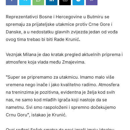
Reprezentativci Bosne i Hercegovine u Butmiru se
spremaju za prijateljske utakmice protiv Crne Gore i
Danske, a u nedostatku glavnih zvijezda jedan od vođa
ovog tima trebao bi biti Rade Krunić
.
Veznjak Milana je dao kratak pregled aktuelnih priprema i
atmosfere koja vlada među Zmajevima.
“
Super se pripremamo za utakmicu. Imamo malo više
vremena nego inače i jako kvalitetno radimo. Atmosfera
na treninzima je pozitivna, evidentna je želja kod svih
nas, ne samo kod mlađih igrača koji nastoje da se
nametnu. Svi smo raspoloženi i spremno dočekujemo
Crnu Goru
”
, istakao je Krunić.
Ovaj rođeni Fočak smatra da novi igrači imaju idealnu