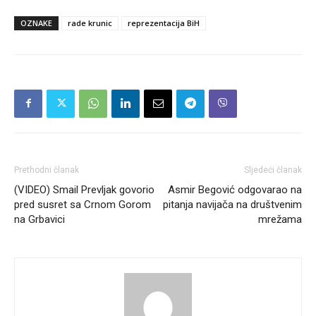
OZNAKE
rade krunic
reprezentacija BiH
Prethodni članak
Sljedeći članak
(VIDEO) Smail Prevljak govorio
Asmir Begović odgovarao na
pred susret sa Crnom Gorom
pitanja navijača na društvenim
na Grbavici
mrežama