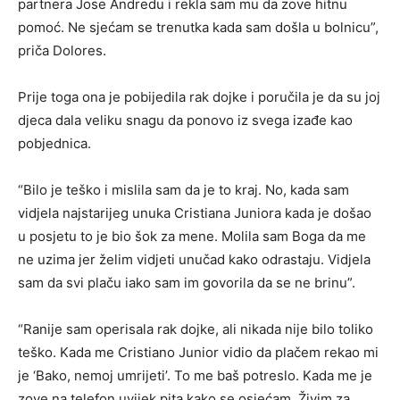
partnera Jose Andredu i rekla sam mu da zove hitnu
pomoć. Ne sjećam se trenutka kada sam došla u bolnicu”,
priča Dolores.
Prije toga ona je pobijedila rak dojke i poručila je da su joj
djeca dala veliku snagu da ponovo iz svega izađe kao
pobjednica.
“Bilo je teško i mislila sam da je to kraj. No, kada sam
vidjela najstarijeg unuka Cristiana Juniora kada je došao
u posjetu to je bio šok za mene. Molila sam Boga da me
ne uzima jer želim vidjeti unučad kako odrastaju. Vidjela
sam da svi plaču iako sam im govorila da se ne brinu”.
“Ranije sam operisala rak dojke, ali nikada nije bilo toliko
teško. Kada me Cristiano Junior vidio da plačem rekao mi
je ‘Bako, nemoj umrijeti’. To me baš potreslo. Kada me je
zove na telefon uvijek pita kako se osjećam. Živim za