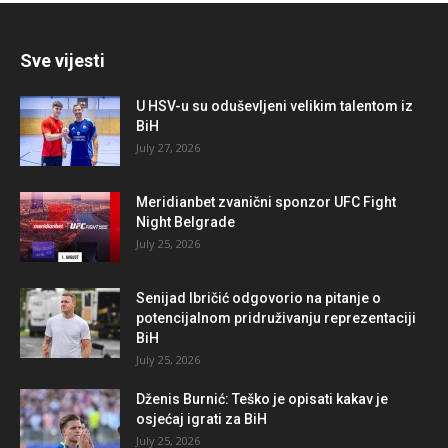
Sve vijesti
U HSV-u su oduševljeni velikim talentom iz
BiH
July 27, 2026
Meridianbet zvanični sponzor UFC Fight
Night Belgrade
July 25, 2026
Senijad Ibričić odgovorio na pitanje o
potencijalnom pridruživanju reprezentaciji
BiH
July 25, 2026
Dženis Burnić: Teško je opisati kakav je
osjećaj igrati za BiH
July 25, 2026