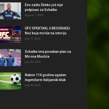
Evo zašto Džeko još nije
potpisao za Schalke
August 1, 2026
UFC SPEKTAKL U BEOGRADU:
Noć koja miriše na istoriju
July 31, 2026
Schalke ima poseban plan za
Mirona Muslića
July 30, 2026
Nakon 114 godina ugašen
legendarni italijanski klub
July 30, 2026