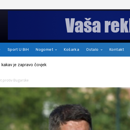
Sport U BiH
Nogomet
Košarka
Ostalo
Kontakt
kakav je zapravo čovjek
et protiv Bugarske