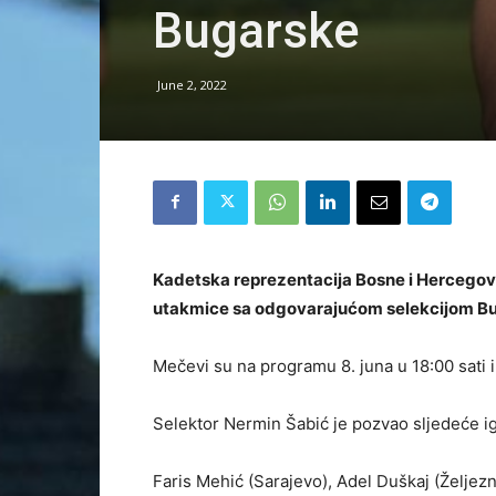
Bugarske
June 2, 2022
Kadetska reprezentacija Bosne i Hercegovine
utakmice sa odgovarajućom selekcijom B
Mečevi su na programu 8. juna u 18:00 sati i 
Selektor Nermin Šabić je pozvao sljedeće i
Faris Mehić (Sarajevo), Adel Duškaj (Željezn