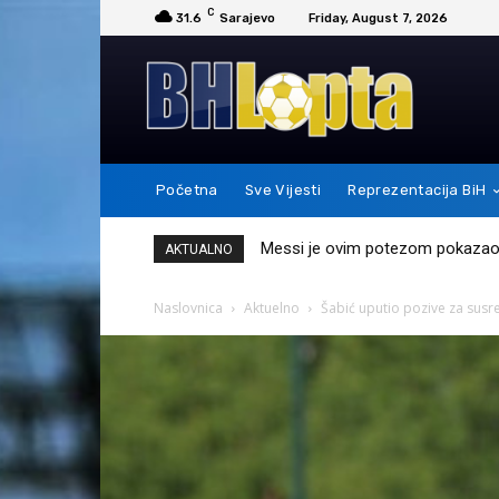
C
31.6
Sarajevo
Friday, August 7, 2026
Početna
Sve Vijesti
Reprezentacija BiH
Messi je ovim potezom pokazao 
AKTUALNO
Naslovnica
Aktuelno
Šabić uputio pozive za susr