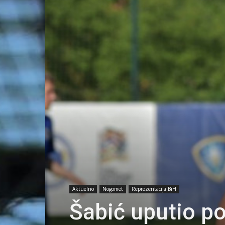
Aktuelno
Nogomet
Reprezentacija BiH
Šabić uputio po