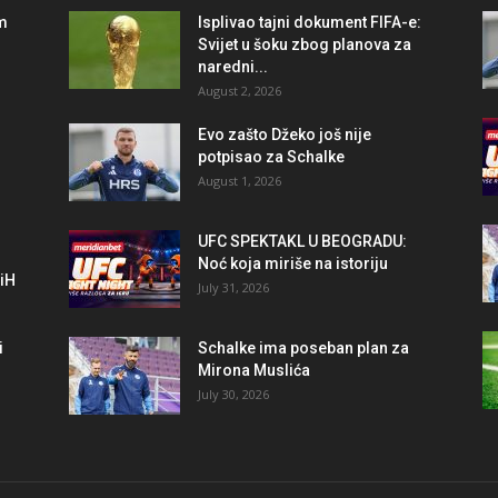
im
Isplivao tajni dokument FIFA-e:
Svijet u šoku zbog planova za
naredni...
August 2, 2026
r
Evo zašto Džeko još nije
potpisao za Schalke
August 1, 2026
UFC SPEKTAKL U BEOGRADU:
Noć koja miriše na istoriju
BiH
July 31, 2026
i
Schalke ima poseban plan za
Mirona Muslića
July 30, 2026