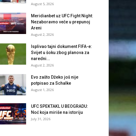
August 5, 2026
Meridianbet uz UFC Fight Night:
Nezaboravno veče u prepunoj
Areni
August 2, 2026
Isplivao tajni dokument FIFA-e:
Svijet u šoku zbog planova za
naredni...
August 2, 2026
Evo zašto Džeko još nije
potpisao za Schalke
August 1, 2026
UFC SPEKTAKL U BEOGRADU:
Noć koja miriše na istoriju
July 31, 2026