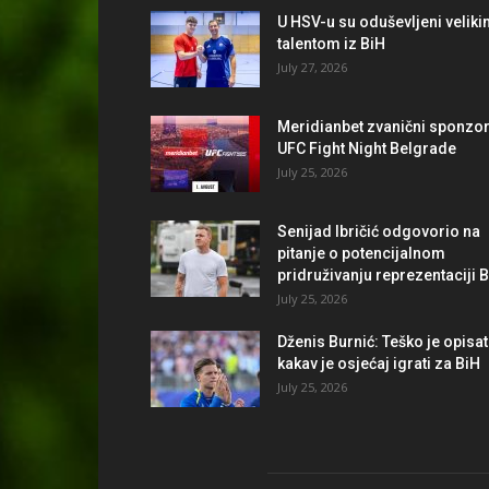
U HSV-u su oduševljeni velik
talentom iz BiH
July 27, 2026
Meridianbet zvanični sponzo
UFC Fight Night Belgrade
July 25, 2026
Senijad Ibričić odgovorio na
pitanje o potencijalnom
pridruživanju reprezentaciji 
July 25, 2026
Dženis Burnić: Teško je opisat
kakav je osjećaj igrati za BiH
July 25, 2026