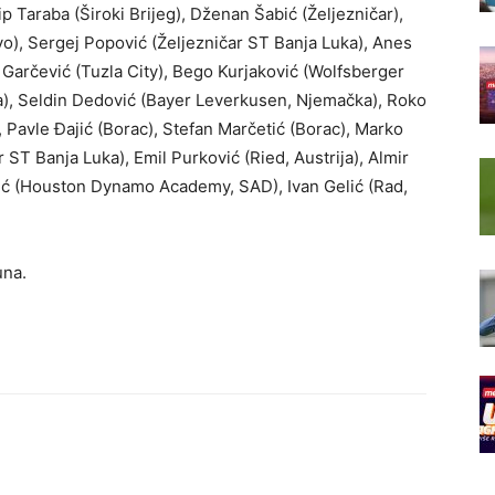
p Taraba (Široki Brijeg), Dženan Šabić (Željezničar),
vo), Sergej Popović (Željezničar ST Banja Luka), Anes
arčević (Tuzla City), Bego Kurjaković (Wolfsberger
ska), Seldin Dedović (Bayer Leverkusen, Njemačka), Roko
g), Pavle Đajić (Borac), Stefan Marčetić (Borac), Marko
 ST Banja Luka), Emil Purković (Ried, Austrija), Almir
ić (Houston Dynamo Academy, SAD), Ivan Gelić (Rad,
una.