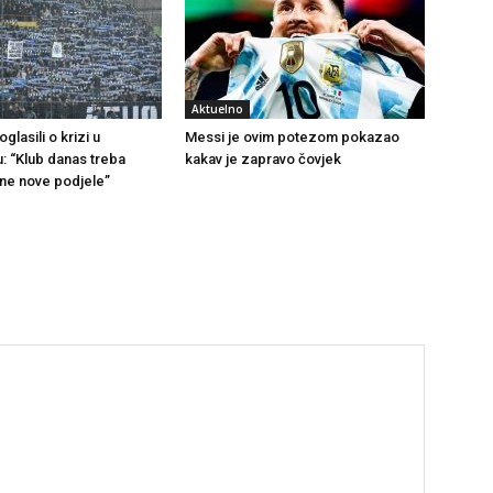
Aktuelno
glasili o krizi u
Messi je ovim potezom pokazao
u: “Klub danas treba
kakav je zapravo čovjek
 ne nove podjele”