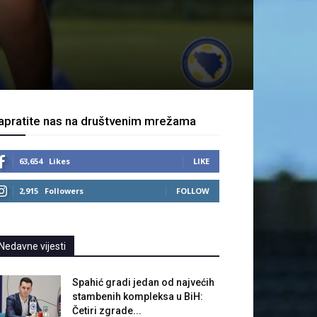
apratite nas na društvenim mrežama
63,654
Likes
LIKE
2,915
Followers
FOLLOW
Nedavne vijesti
Spahić gradi jedan od najvećih
stambenih kompleksa u BiH:
Četiri zgrade...