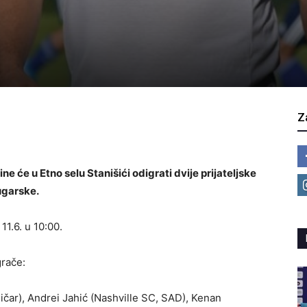
Z
 će u Etno selu Stanišići odigrati dvije prijateljske
ugarske.
11.6. u 10:00.
grače:
ičar), Andrei Jahić (Nashville SC, SAD), Kenan