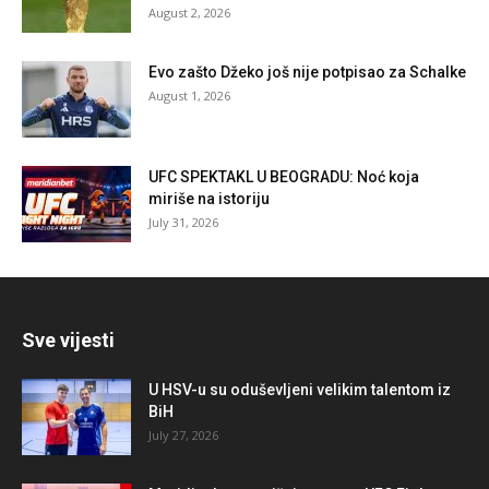
August 2, 2026
Evo zašto Džeko još nije potpisao za Schalke
August 1, 2026
UFC SPEKTAKL U BEOGRADU: Noć koja
miriše na istoriju
July 31, 2026
Sve vijesti
U HSV-u su oduševljeni velikim talentom iz
BiH
July 27, 2026