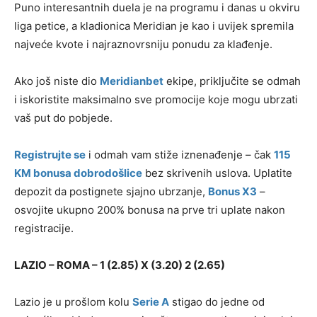
Puno interesantnih duela je na programu i danas u okviru
liga petice, a kladionica Meridian je kao i uvijek spremila
najveće kvote i najraznovrsniju ponudu za klađenje.
Ako još niste dio
Meridianbet
ekipe, priključite se odmah
i iskoristite maksimalno sve promocije koje mogu ubrzati
vaš put do pobjede.
Registrujte se
i odmah vam stiže iznenađenje – čak
115
KM bonusa dobrodošlice
bez skrivenih uslova. Uplatite
depozit da postignete sjajno ubrzanje,
Bonus X3
–
osvojite ukupno 200% bonusa na prve tri uplate nakon
registracije.
LAZIO – ROMA – 1 (2.85) X (3.20) 2 (2.65)
Lazio je u prošlom kolu
Serie A
stigao do jedne od