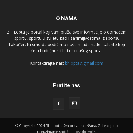
O NAMA
BH Lopta je portal koji vam pruža sve informacije o domaćem
sportu, sportu u svijetu kao i zanimljivostima iz sporta.
Također, tu smo da podržimo naše mlade nade i talente koji
će u budućnosti biti dio našeg sporta.
Kontaktirajte nas:
bhlopta@gmail.com
Pratite nas
© Copyright 2024 BH Lopta. Sva prava zadržana. Zabranjeno
preuzimanje sadržaja bez dozvole.