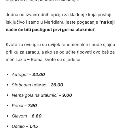
Jedna od izvanrednih opcija za klađenje koja postoji
isključivo i samo u Meridianu jeste pogađanje “
na koji
način će biti postignut prvi gol na utakmici
”.
Kvote za ovu igru su uvijek fenomenalne i nude sjajnu
priliku za zaradu, a ako se odlučite tipovati ovo baš za
meč Lazio – Roma, kvote su sljedeće:
Autogol –
34.00
Slobodan udarac –
26.00
Nema gola na utakmici –
9.00
Penal –
7.90
Glavom –
6.80
Ostalo –
1.45