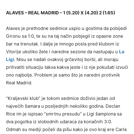
ALAVES – REAL MADRID – 1 (5.20) X (4.20) 2 (1.65)
Alaves je prethodne sedmice uspio u gostima da pobijedi
Gironu sa 1:0, te su na taj način pobjegli iz opasne zone
bar na trenutak. I dalje je mnogo posla pred klubom iz
Vitorije ukoliko žele i naredne sezone da nastupaju u
La
Ligi
. Nisu se nadali ovakvoj grčevitoj borbi, ali moraju
prihvatiti situaciju takva kakva jeste i iz nje pokušati izvući
ono najbolje. Problem je samo što je naredni protivnik
Real Madrid.
“Kraljevski klub” je tokom sedmice doživio jedan od
najvećih šamara u posljednjih nekoliko godina. Declan
Rice im je ispisao “smrtnu presudu” u Ligi šampiona sa
dva pogotka iz slobodnih udaraca za konačnih 3:0.
Odmah su mediji počeli da pišu kako je ovo kraj ere Carla