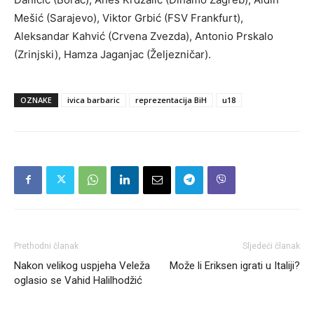
Mešić (Sarajevo), Viktor Grbić (FSV Frankfurt),
Aleksandar Kahvić (Crvena Zvezda), Antonio Prskalo
(Zrinjski), Hamza Jaganjac (Željezničar).
OZNAKE
ivica barbaric
reprezentacija BiH
u18
Prethodni članak
Sljedeći članak
Nakon velikog uspjeha Veleža
Može li Eriksen igrati u Italiji?
oglasio se Vahid Halilhodžić