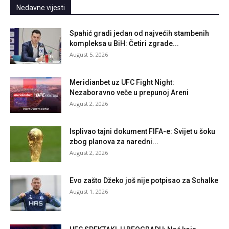
Nedavne vijesti
Spahić gradi jedan od najvećih stambenih
kompleksa u BiH: Četiri zgrade...
August 5, 2026
Meridianbet uz UFC Fight Night:
Nezaboravno veče u prepunoj Areni
August 2, 2026
Isplivao tajni dokument FIFA-e: Svijet u šoku
zbog planova za naredni...
August 2, 2026
Evo zašto Džeko još nije potpisao za Schalke
August 1, 2026