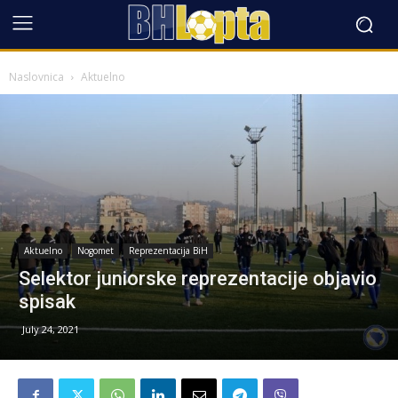
Naslovnica
Aktuelno
Aktuelno
Nogomet
Reprezentacija BiH
Selektor juniorske reprezentacije objavio
spisak
July 24, 2021