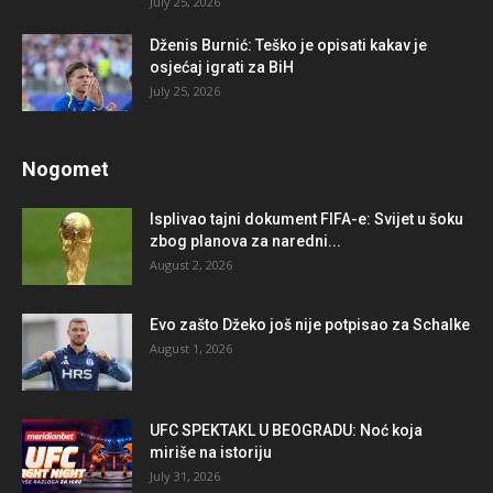
July 25, 2026
Dženis Burnić: Teško je opisati kakav je
osjećaj igrati za BiH
July 25, 2026
Nogomet
Isplivao tajni dokument FIFA-e: Svijet u šoku
zbog planova za naredni...
August 2, 2026
Evo zašto Džeko još nije potpisao za Schalke
August 1, 2026
UFC SPEKTAKL U BEOGRADU: Noć koja
miriše na istoriju
July 31, 2026