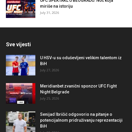
UFC SPEKTAKL U BEOGRADU: Noć koja
miriše na istoriju
July 31, 2026
Sve vijesti
U HSV-u su oduševljeni velikim talentom iz
BiH
July 27, 2026
Meridianbet zvanični sponzor UFC Fight
Night Belgrade
July 25, 2026
Senijad Ibričić odgovorio na pitanje o
potencijalnom pridruživanju reprezentaciji
BiH