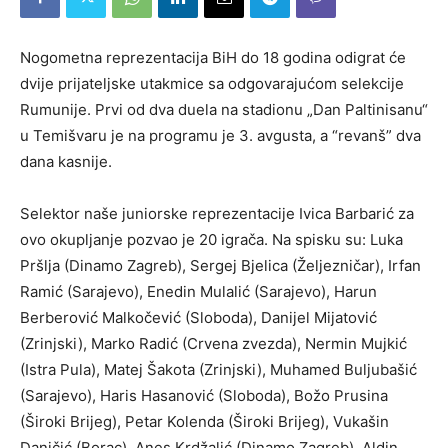
Nogometna reprezentacija BiH do 18 godina odigrat će
dvije prijateljske utakmice sa odgovarajućom selekcije
Rumunije. Prvi od dva duela na stadionu „Dan Paltinisanu“
u Temišvaru je na programu je 3. avgusta, a “revanš” dva
dana kasnije.
Selektor naše juniorske reprezentacije Ivica Barbarić za
ovo okupljanje pozvao je 20 igrača. Na spisku su: Luka
Pršlja (Dinamo Zagreb), Sergej Bjelica (Željezničar), Irfan
Ramić (Sarajevo), Enedin Mulalić (Sarajevo), Harun
Berberović Malkočević (Sloboda), Danijel Mijatović
(Zrinjski), Marko Radić (Crvena zvezda), Nermin Mujkić
(Istra Pula), Matej Šakota (Zrinjski), Muhamed Buljubašić
(Sarajevo), Haris Hasanović (Sloboda), Božo Prusina
(Široki Brijeg), Petar Kolenda (Široki Brijeg), Vukašin
Daničić (Borac), Anes Krdžalić (Dinamo Zagreb), Aldin