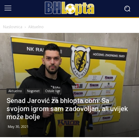
Naslovnica
Aktuelno
Aktuelno
Nogomet
Ostale lige
Senad Jarović za bhlopta.com: Sa
svojom igrom sam zadovoljan, ali uvijek
može bolje
May 30, 2021