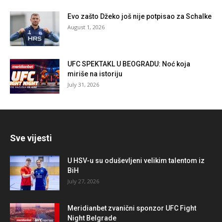
Evo zašto Džeko još nije potpisao za Schalke
August 1, 2026
UFC SPEKTAKL U BEOGRADU: Noć koja
miriše na istoriju
July 31, 2026
Sve vijesti
U HSV-u su oduševljeni velikim talentom iz
BiH
July 27, 2026
Meridianbet zvanični sponzor UFC Fight
Night Belgrade