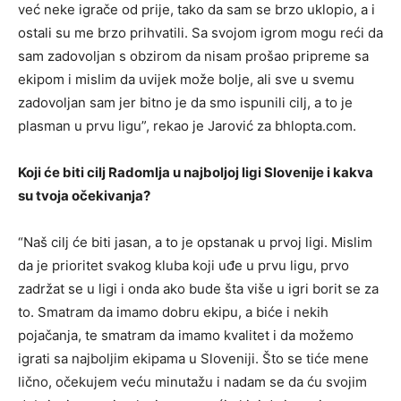
već neke igrače od prije, tako da sam se brzo uklopio, a i
ostali su me brzo prihvatili. Sa svojom igrom mogu reći da
sam zadovoljan s obzirom da nisam prošao pripreme sa
ekipom i mislim da uvijek može bolje, ali sve u svemu
zadovoljan sam jer bitno je da smo ispunili cilj, a to je
plasman u prvu ligu”, rekao je Jarović za bhlopta.com.
Koji će biti cilj Radomlja u najboljoj ligi Slovenije i kakva
su tvoja očekivanja?
“Naš cilj će biti jasan, a to je opstanak u prvoj ligi. Mislim
da je prioritet svakog kluba koji uđe u prvu ligu, prvo
zadržat se u ligi i onda ako bude šta više u igri borit se za
to. Smatram da imamo dobru ekipu, a biće i nekih
pojačanja, te smatram da imamo kvalitet i da možemo
igrati sa najboljim ekipama u Sloveniji. Što se tiće mene
lično, očekujem veću minutažu i nadam se da ću svojim