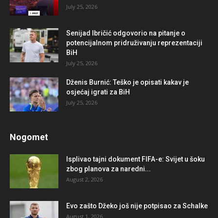
July 25, 2026
Senijad Ibričić odgovorio na pitanje o
potencijalnom pridruživanju reprezentaciji
BiH
July 25, 2026
Dženis Burnić: Teško je opisati kakav je
osjećaj igrati za BiH
July 25, 2026
Nogomet
Isplivao tajni dokument FIFA-e: Svijet u šoku
zbog planova za naredni...
August 2, 2026
Evo zašto Džeko još nije potpisao za Schalke
August 1, 2026