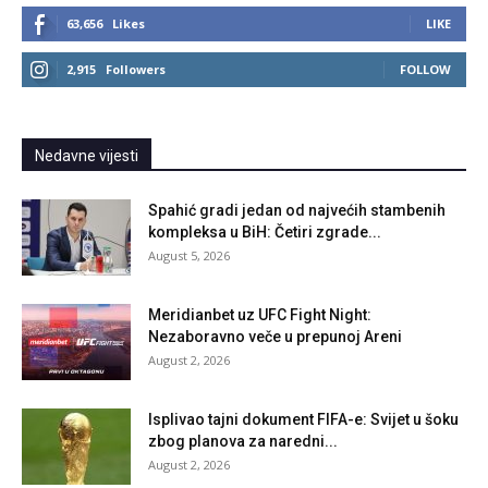
63,656
Likes
LIKE
2,915
Followers
FOLLOW
Nedavne vijesti
Spahić gradi jedan od najvećih stambenih
kompleksa u BiH: Četiri zgrade...
August 5, 2026
Meridianbet uz UFC Fight Night:
Nezaboravno veče u prepunoj Areni
August 2, 2026
Isplivao tajni dokument FIFA-e: Svijet u šoku
zbog planova za naredni...
August 2, 2026