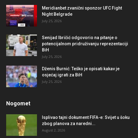
Meridianbet zvanični sponzor UFC Fight
Night Belgrade
July 25, 2026
Senijad Ibričić odgovorio na pitanje o
potencijalnom pridruživanju reprezentaciji
BiH
July 25, 2026
Dženis Burnić: Teško je opisati kakav je
osjećaj igrati za BiH
July 25, 2026
Nogomet
Isplivao tajni dokument FIFA-e: Svijet u šoku
zbog planova za naredni...
August 2, 2026