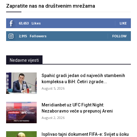
Zapratite nas na društvenim mrežama
63,653
Likes
LIKE
2,915
Followers
FOLLOW
Nedavne vijesti
Spahić gradi jedan od najvećih stambenih
kompleksa u BiH: Četiri zgrade...
August 5, 2026
Meridianbet uz UFC Fight Night:
Nezaboravno veče u prepunoj Areni
August 2, 2026
Isplivao tajni dokument FIFA-e: Svijet u šoku