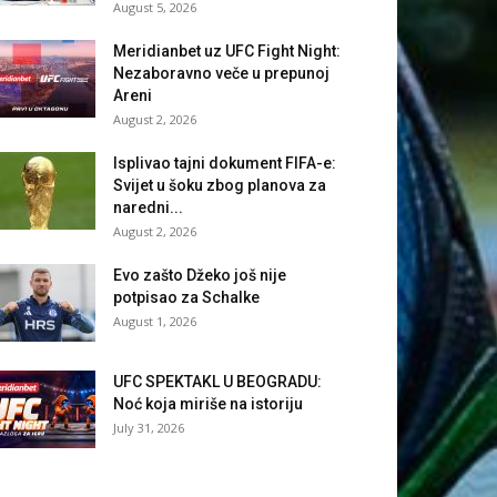
August 5, 2026
Meridianbet uz UFC Fight Night:
Nezaboravno veče u prepunoj
Areni
August 2, 2026
Isplivao tajni dokument FIFA-e:
Svijet u šoku zbog planova za
naredni...
August 2, 2026
Evo zašto Džeko još nije
potpisao za Schalke
August 1, 2026
UFC SPEKTAKL U BEOGRADU:
Noć koja miriše na istoriju
July 31, 2026