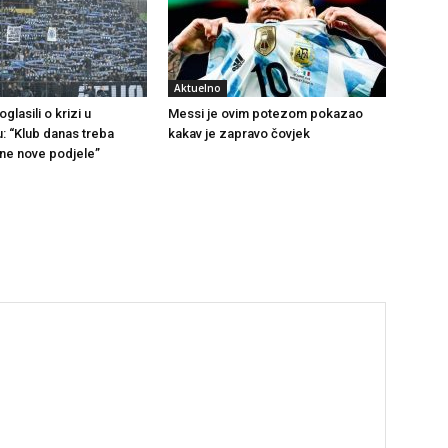
Aktuelno
glasili o krizi u
Messi je ovim potezom pokazao
u: “Klub danas treba
kakav je zapravo čovjek
 ne nove podjele”