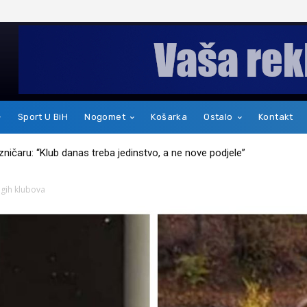
Sport U BiH
Nogomet
Košarka
Ostalo
Kontakt
kakav je zapravo čovjek
ogih klubova