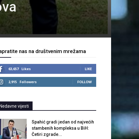
ova
apratite nas na društvenim mrežama
63,657
Likes
LIKE
2,915
Followers
FOLLOW
Nedavne vijesti
Spahić gradi jedan od najvećih
stambenih kompleksa u BiH:
Četiri zgrade...