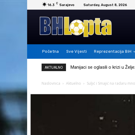
C
16.3
Sarajevo
Saturday, August 8, 2026
Početna
Sve Vijesti
Reprezentacija BiH
Messi je ovim potezom pokazao 
AKTUALNO
Naslovnica
Aktuelno
Suljić i Smajić na radaru mn