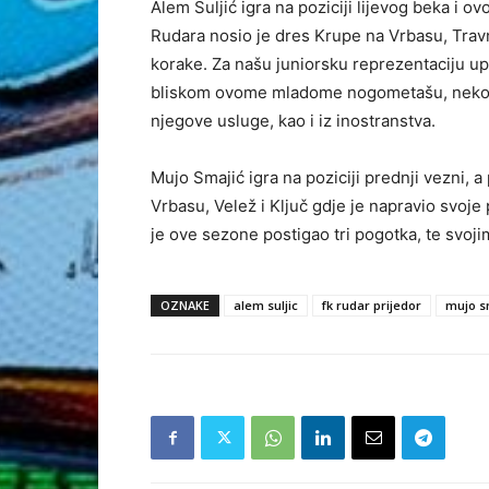
Alem Suljić igra na poziciji lijevog beka i o
Rudara nosio je dres Krupe na Vrbasu, Travn
korake. Za našu juniorsku reprezentaciju up
bliskom ovome mladome nogometašu, nekolik
njegove usluge, kao i iz inostranstva.
Mujo Smajić igra na poziciji prednji vezni, a
Vrbasu, Velež i Ključ gdje je napravio svoj
je ove sezone postigao tri pogotka, te svo
OZNAKE
alem suljic
fk rudar prijedor
mujo s