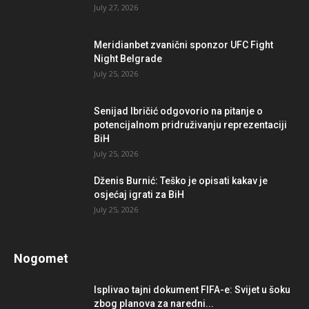
July 27, 2026
Meridianbet zvanični sponzor UFC Fight
Night Belgrade
July 25, 2026
Senijad Ibričić odgovorio na pitanje o
potencijalnom pridruživanju reprezentaciji
BiH
July 25, 2026
Dženis Burnić: Teško je opisati kakav je
osjećaj igrati za BiH
July 25, 2026
Nogomet
Isplivao tajni dokument FIFA-e: Svijet u šoku
zbog planova za naredni...