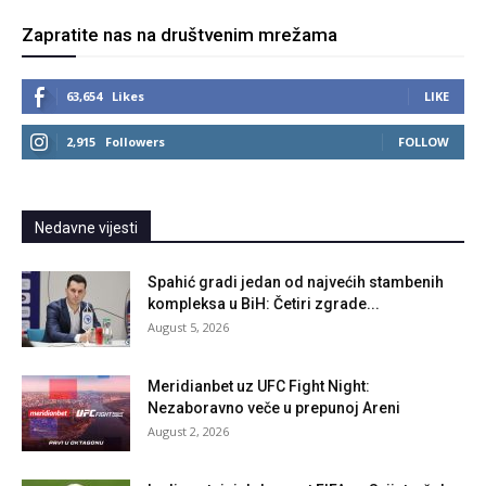
Zapratite nas na društvenim mrežama
63,654
Likes
LIKE
2,915
Followers
FOLLOW
Nedavne vijesti
Spahić gradi jedan od najvećih stambenih
kompleksa u BiH: Četiri zgrade...
August 5, 2026
Meridianbet uz UFC Fight Night:
Nezaboravno veče u prepunoj Areni
August 2, 2026