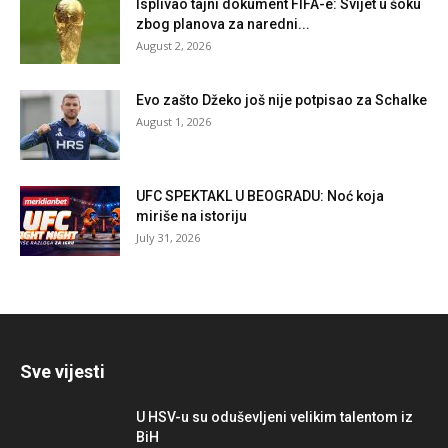
Isplivao tajni dokument FIFA-e: Svijet u šoku
zbog planova za naredni...
August 2, 2026
Evo zašto Džeko još nije potpisao za Schalke
August 1, 2026
UFC SPEKTAKL U BEOGRADU: Noć koja
miriše na istoriju
July 31, 2026
Sve vijesti
U HSV-u su oduševljeni velikim talentom iz
BiH