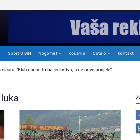
Sport U BiH
Nogomet
Košarka
Ostalo
Kontakt
jezničaru: “Klub danas treba jedinstvo, a ne nove podjele”
ao kakav je zapravo čovjek
 luka
Z