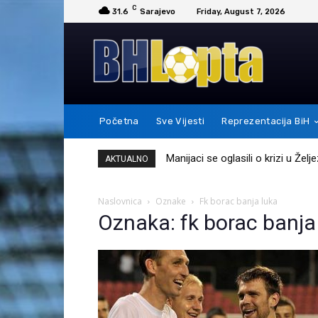
C
31.6
Sarajevo
Friday, August 7, 2026
Početna
Sve Vijesti
Reprezentacija BiH
Manijaci se oglasili o krizi u Žel
Messi je ovim potezom pokaz
AKTUALNO
Naslovnica
Oznake
Fk borac banja luka
Oznaka: fk borac banja