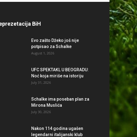
eprezetacija BiH
Evo zašto Džeko još nije
potpisao za Schalke
August 1, 2026
UFC SPEKTAKL U BEOGRADU:
Noć koja miriše na istoriju
July 31, 2026
Schalke ima poseban plan za
Mirona Muslića
July 30, 2026
Nakon 114 godina ugašen
legendarni italijanski klub