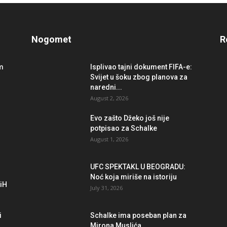
Nogomet
R
im
Isplivao tajni dokument FIFA-e:
Svijet u šoku zbog planova za
naredni...
August 2, 2026
r
Evo zašto Džeko još nije
potpisao za Schalke
August 1, 2026
UFC SPEKTAKL U BEOGRADU:
Noć koja miriše na istoriju
BiH
July 31, 2026
i
Schalke ima poseban plan za
Mirona Muslića