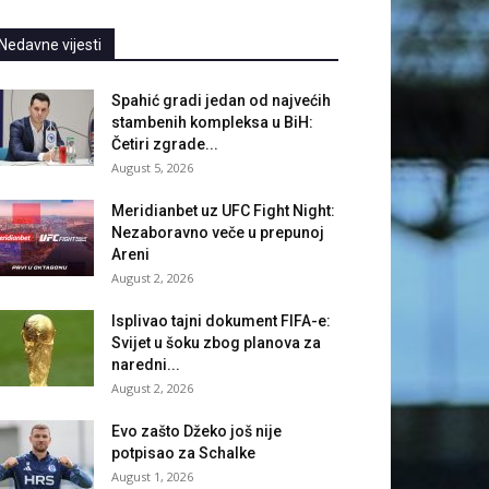
Nedavne vijesti
Spahić gradi jedan od najvećih
stambenih kompleksa u BiH:
Četiri zgrade...
August 5, 2026
Meridianbet uz UFC Fight Night:
Nezaboravno veče u prepunoj
Areni
August 2, 2026
Isplivao tajni dokument FIFA-e:
Svijet u šoku zbog planova za
naredni...
August 2, 2026
Evo zašto Džeko još nije
potpisao za Schalke
August 1, 2026