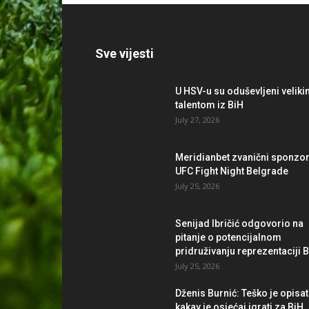
Sve vijesti
U HSV-u su oduševljeni velik
talentom iz BiH
July 27, 2026
Meridianbet zvanični sponzo
UFC Fight Night Belgrade
July 25, 2026
Senijad Ibričić odgovorio na
pitanje o potencijalnom
pridruživanju reprezentaciji 
July 25, 2026
Dženis Burnić: Teško je opisat
kakav je osjećaj igrati za BiH