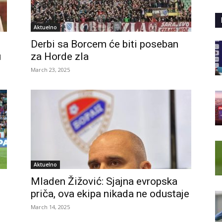
Aktuelno
Derbi sa Borcem će biti poseban
u
za Horde zla
March 23, 2025
Aktuelno
Mladen Žižović: Sjajna evropska
priča, ova ekipa nikada ne odustaje
March 14, 2025