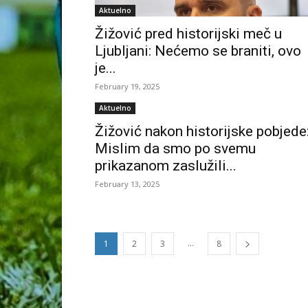
Aktuelno
Žižović pred historijski meč u
Ljubljani: Nećemo se braniti, ovo
je...
February 19, 2025
Aktuelno
Žižović nakon historijske pobjede
Mislim da smo po svemu
prikazanom zaslužili...
February 13, 2025
...
1
2
3
8