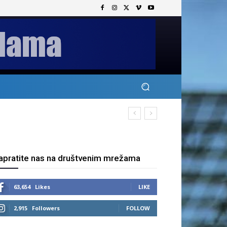
apratite nas na društvenim mrežama
63,654
Likes
LIKE
2,915
Followers
FOLLOW