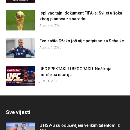
Isplivao tajni dokument FIFA-e: Svijet u šoku
zbog planova za naredni...
August 2, 2026
Evo zašto Džeko još nije potpisao za Schalke
August 1, 2026
UFC SPEKTAKL U BEOGRADU: Noć koja
miriše na istoriju
July 31, 2026
Sve vijesti
U HSV-u su oduševljeni velikim talentom iz