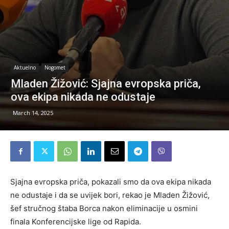
Aktuelno
Nogomet
Mladen Žižović: Sjajna evropska priča,
ova ekipa nikada ne odustaje
March 14, 2025
Sjajna evropska priča, pokazali smo da ova ekipa nikada
ne odustaje i da se uvijek bori, rekao je Mladen Žižović,
šef stručnog štaba Borca nakon eliminacije u osmini
finala Konferencijske lige od Rapida.