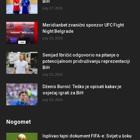
BiH
July 27, 2026
Meridianbet zvanični sponzor UFC Fight
Night Belgrade
July 25, 2026
Senijad Ibričić odgovorio na pitanje o
potencijalnom pridruživanju reprezentaciji
BiH
July 25, 2026
Dženis Burnić: Teško je opisati kakav je
osjećaj igrati za BiH
July 25, 2026
Nogomet
Isplivao tajni dokument FIFA-e: Svijet u šoku