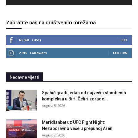
Zapratite nas na društvenim mrežama
63,658
Likes
LIKE
2,915
Followers
FOLLOW
Nedavne vijesti
Spahić gradi jedan od najvećih stambenih
kompleksa u BiH: Četiri zgrade...
August 5, 2026
Meridianbet uz UFC Fight Night:
Nezaboravno veče u prepunoj Areni
August 2, 2026