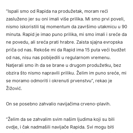
“Ispali smo od Rapida na produžetak, moram reći
zasluženo jer su oni imali više prilika. Mi smo prvi poveli,
nismo iskoristili taj momentum da završimo utakmicu u 90
minuta. Rapid je imao puno prilika, mi smo imali i sreće da
ne povedu, ali sreća prati hrabre. Zaista sjajna evropska
priča od nas. Rekoše mi da Rapid ima 15 puta veći budžet
od nas, nisu nas pobijedili u regularnom vremenu.
Natjerali smo ih da se brane u drugom produžetku, bez
obzira što nismo napravili priliku. Želim im puno sreće, mi
se moramo odmoriti i okrenuti prvenstvu”, rekao je
Žižović.
On se posebno zahvalio navijačima crveno-plavih.
“Želim da se zahvalim svim našim ljudima koji su bili
ovdje, i čak nadmašili navijače Rapida. Svi mogu biti