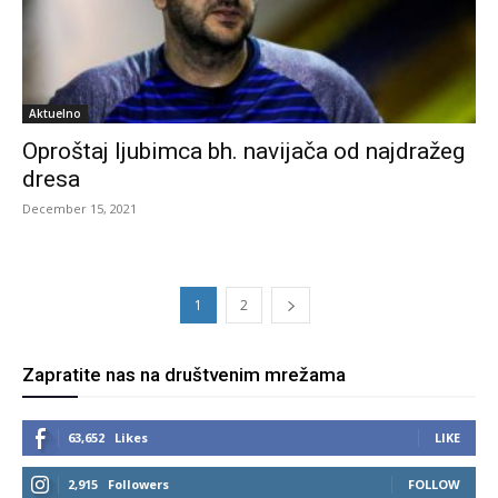
Aktuelno
Oproštaj ljubimca bh. navijača od najdražeg
dresa
December 15, 2021
1
2
Zapratite nas na društvenim mrežama
63,652
Likes
LIKE
2,915
Followers
FOLLOW