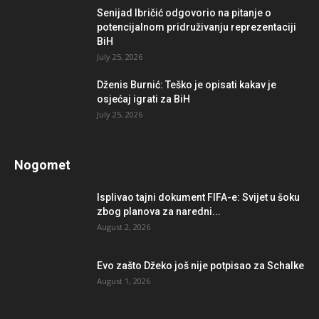
Senijad Ibričić odgovorio na pitanje o
potencijalnom pridruživanju reprezentaciji
BiH
July 25, 2026
Dženis Burnić: Teško je opisati kakav je
osjećaj igrati za BiH
July 25, 2026
Nogomet
Isplivao tajni dokument FIFA-e: Svijet u šoku
zbog planova za naredni...
August 2, 2026
Evo zašto Džeko još nije potpisao za Schalke
August 1, 2026