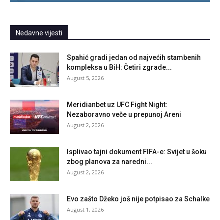
Nedavne vijesti
Spahić gradi jedan od najvećih stambenih
kompleksa u BiH: Četiri zgrade...
August 5, 2026
Meridianbet uz UFC Fight Night:
Nezaboravno veče u prepunoj Areni
August 2, 2026
Isplivao tajni dokument FIFA-e: Svijet u šoku
zbog planova za naredni...
August 2, 2026
Evo zašto Džeko još nije potpisao za Schalke
August 1, 2026