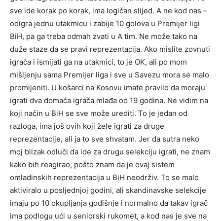
sve ide korak po korak, ima logičan slijed. A ne kod nas –
odigra jednu utakmicu i zabije 10 golova u Premijer ligi
BiH, pa ga treba odmah zvati u A tim. Ne može tako na
duže staze da se pravi reprezentacija. Ako mislite zovnuti
igrača i ismijati ga na utakmici, to je OK, ali po mom
mišljenju sama Premijer liga i sve u Savezu mora se malo
promijeniti. U košarci na Kosovu imate pravilo da moraju
igrati dva domaća igrača mlađa od 19 godina. Ne vidim na
koji način u BiH se sve može urediti. To je jedan od
razloga, ima još ovih koji žele igrati za druge
reprezentacije, ali ja to sve shvatam. Jer da sutra neko
moj blizak odluči da ide za drugu selekciju igrati, ne znam
kako bih reagirao, pošto znam da je ovaj sistem
omladinskih reprezentacija u BiH neodrživ. To se malo
aktiviralo u posljednjoj godini, ali skandinavske selekcije
imaju po 10 okupljanja godišnje i normalno da takav igrač
ima podlogu ući u seniorski rukomet, a kod nas je sve na