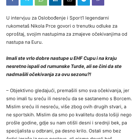
U intervjuu za Oslobođenje i Sport1 legendarni
rukometaš Nikola Prce govori o trenutku odluke za
oproštaj, svojim nastupima za zmajeve očekivanjima od
nastupa na Euru.
Imali ste vrlo dobre nastupe u EHF Cupu i na kraju
nesretno ispali od rumunske Turde, ali se čini da ste
nadmašili očekivanja za ovu sezonu?!
– Objektivno gledajući, premašili smo sva očekivanja, jer
smo imali tu sreću ili nesreću da se sastanemo s Borcem.
Mislim sreću ili nesreću, više zbog ovih drugih stvari, a
ne sportskih. Mislim da smo po kvalitetu dosta lošiji nego
prošle godine, gdje su nam otišli desni i srednji bek, pa
specijalista u odbrani, pa desno krilo. Ostali smo bez
četiri igrača iz prve postave, ali nismo doveli baš