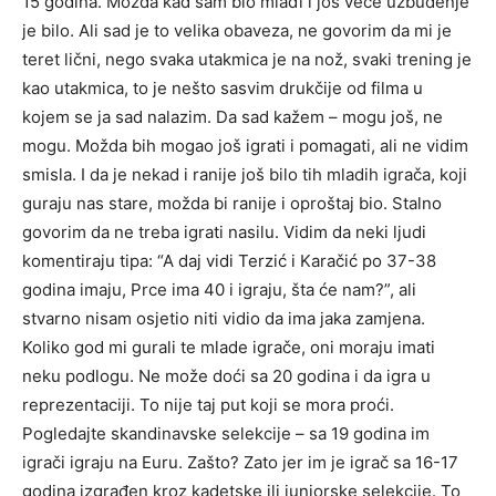
15 godina. Možda kad sam bio mlađi i još veće uzbuđenje
je bilo. Ali sad je to velika obaveza, ne govorim da mi je
teret lični, nego svaka utakmica je na nož, svaki trening je
kao utakmica, to je nešto sasvim drukčije od filma u
kojem se ja sad nalazim. Da sad kažem – mogu još, ne
mogu. Možda bih mogao još igrati i pomagati, ali ne vidim
smisla. I da je nekad i ranije još bilo tih mladih igrača, koji
guraju nas stare, možda bi ranije i oproštaj bio. Stalno
govorim da ne treba igrati nasilu. Vidim da neki ljudi
komentiraju tipa: “A daj vidi Terzić i Karačić po 37-38
godina imaju, Prce ima 40 i igraju, šta će nam?”, ali
stvarno nisam osjetio niti vidio da ima jaka zamjena.
Koliko god mi gurali te mlade igrače, oni moraju imati
neku podlogu. Ne može doći sa 20 godina i da igra u
reprezentaciji. To nije taj put koji se mora proći.
Pogledajte skandinavske selekcije – sa 19 godina im
igrači igraju na Euru. Zašto? Zato jer im je igrač sa 16-17
godina izgrađen kroz kadetske ili juniorske selekcije. To