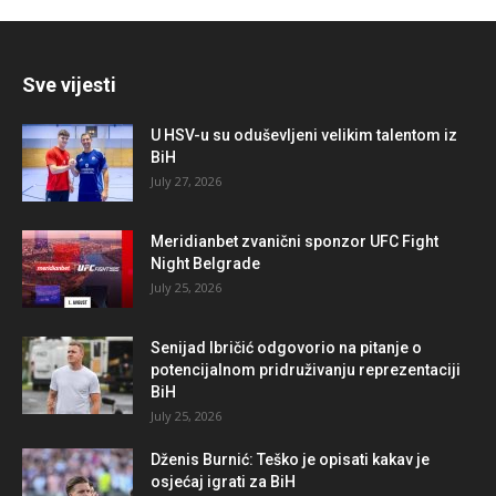
Sve vijesti
U HSV-u su oduševljeni velikim talentom iz
BiH
July 27, 2026
Meridianbet zvanični sponzor UFC Fight
Night Belgrade
July 25, 2026
Senijad Ibričić odgovorio na pitanje o
potencijalnom pridruživanju reprezentaciji
BiH
July 25, 2026
Dženis Burnić: Teško je opisati kakav je
osjećaj igrati za BiH