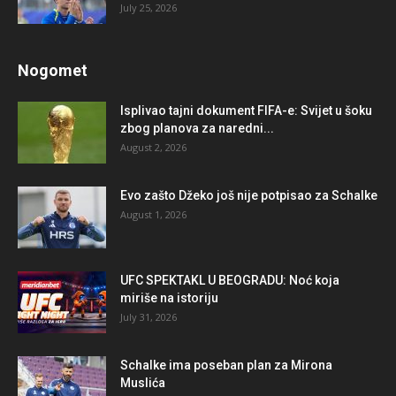
July 25, 2026
Nogomet
Isplivao tajni dokument FIFA-e: Svijet u šoku
zbog planova za naredni...
August 2, 2026
Evo zašto Džeko još nije potpisao za Schalke
August 1, 2026
UFC SPEKTAKL U BEOGRADU: Noć koja
miriše na istoriju
July 31, 2026
Schalke ima poseban plan za Mirona
Muslića