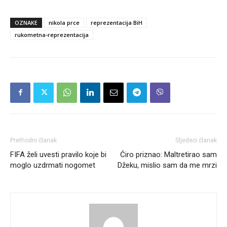
OZNAKE
nikola prce
reprezentacija BiH
rukometna-reprezentacija
Prethodni članak
Sljedeći članak
FIFA želi uvesti pravilo koje bi
Ćiro priznao: Maltretirao sam
moglo uzdrmati nogomet
Džeku, mislio sam da me mrzi