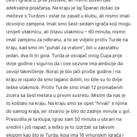
adekvatna pojačanja. Na kraju je taj Španac došao za
mečeve s Turdom i ostat će zasad u klubu, ali nismo imali
dovoljno zamjena. Imali smo šest-sedam igrača koji mogu
iznijeti utakmicu, ali čitavu utakmicu – 60 minuta, nismo
imali zamjenu za odbranu, a to se vidjelo protiv Turde na
kraju, kad smo im “puhali za vratom”, bili u zaostatku
jedan, dva ili tri gola. Turda je osvajač ovog Cupa prije
dvije godine i sigurno da i ove sezone ima ambicije da
osvoji takmičenje. Borac je bio jači prošle godine i na
kraju je ispalo da smo lagano dobili, no bile su to dvije
teške utakmice. Protiv Turde smo imali 12 promašenih
zicera sa šest metara u prvom susretu. Mislim da nas je
to koštalo na kraju. Na kraju smo se opet “hrvali” s njima
do samog kraja, jer stvarno je bilo do zadnje minute u gol.
Presudila je ta klupa, igrao sam 50 minuta u obrani na
sredini i još napad, a teško je to izdržati sa takvom
ekipom kao što je Turda, koja ima 16 vrhunskih igrača i