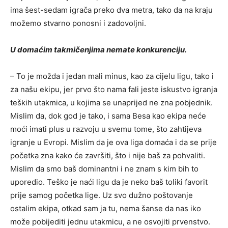
ima šest-sedam igrača preko dva metra, tako da na kraju
možemo stvarno ponosni i zadovoljni.
U domaćim takmičenjima nemate konkurenciju.
– To je možda i jedan mali minus, kao za cijelu ligu, tako i
za našu ekipu, jer prvo što nama fali jeste iskustvo igranja
teških utakmica, u kojima se unaprijed ne zna pobjednik.
Mislim da, dok god je tako, i sama Besa kao ekipa neće
moći imati plus u razvoju u svemu tome, što zahtijeva
igranje u Evropi. Mislim da je ova liga domaća i da se prije
početka zna kako će završiti, što i nije baš za pohvaliti.
Mislim da smo baš dominantni i ne znam s kim bih to
uporedio. Teško je naći ligu da je neko baš toliki favorit
prije samog početka lige. Uz svo dužno poštovanje
ostalim ekipa, otkad sam ja tu, nema šanse da nas iko
može pobijediti jednu utakmicu, a ne osvojiti prvenstvo.