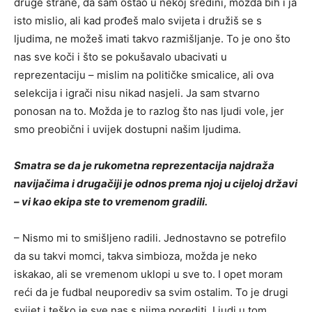
druge strane, da sam ostao u nekoj sredini, možda bih i ja
isto mislio, ali kad prođeš malo svijeta i družiš se s
ljudima, ne možeš imati takvo razmišljanje. To je ono što
nas sve koči i što se pokušavalo ubacivati u
reprezentaciju – mislim na političke smicalice, ali ova
selekcija i igrači nisu nikad nasjeli. Ja sam stvarno
ponosan na to. Možda je to razlog što nas ljudi vole, jer
smo preobični i uvijek dostupni našim ljudima.
Smatra se da je rukometna reprezentacija najdraža
navijačima i drugačiji je odnos prema njoj u cijeloj državi
– vi kao ekipa ste to vremenom gradili.
– Nismo mi to smišljeno radili. Jednostavno se potrefilo
da su takvi momci, takva simbioza, možda je neko
iskakao, ali se vremenom uklopi u sve to. I opet moram
reći da je fudbal neuporediv sa svim ostalim. To je drugi
svijet i teško je sve nas s njima porediti. Ljudi u tom