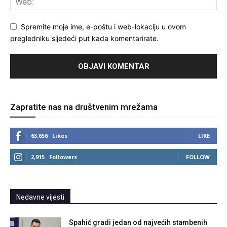
Spremite moje ime, e-poštu i web-lokaciju u ovom
pregledniku sljedeći put kada komentarirate.
Zapratite nas na društvenim mrežama
63,656
Likes
LIKE
2,915
Followers
FOLLOW
Nedavne vijesti
Spahić gradi jedan od najvećih stambenih