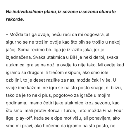
Na individualnom planu, iz sezone u sezonu obarate
rekorde.
– Možda ta liga ovdje, neću reći da mi odgovara, ali
sigurno se ne trošim ovdje kao što bih se trošio u nekoj
jačoj. Sama recimo bh. liga je izrazito jaka, jer je
izjednačena. Svaka utakmica u BiH je neki derbi, svaka
utakmica igra se na nož, a ovdje to nije tako. Mi ovdje kad
igramo sa drugom ili trećom ekipom, ako smo iole
ozbiljni, to je deset razlike za nas, možda čak i više. U
svoje ime kažem, ne igra se na sto posto snage, ni blizu,
tako da je to neki plus, pogotovo za igrače u mojim
godinama. Imamo četiri jake utakmice kroz sezonu, kao
što smo imali protiv Borca i Turde, i eto možda Final Four
lige, play-off, kada se ekipe motivišu, ali ponavljam, ako
smo mi pravi, ako hoćemo da igramo na sto posto, ne