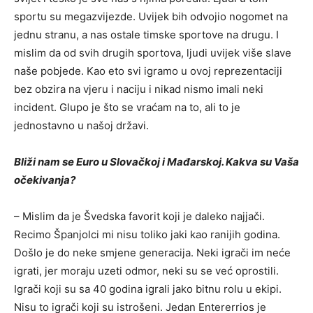
sportu su megazvijezde. Uvijek bih odvojio nogomet na
jednu stranu, a nas ostale timske sportove na drugu. I
mislim da od svih drugih sportova, ljudi uvijek više slave
naše pobjede. Kao eto svi igramo u ovoj reprezentaciji
bez obzira na vjeru i naciju i nikad nismo imali neki
incident. Glupo je što se vraćam na to, ali to je
jednostavno u našoj državi.
Bliži nam se Euro u Slovačkoj i Mađarskoj. Kakva su Vaša
očekivanja?
– Mislim da je Švedska favorit koji je daleko najjači.
Recimo Španjolci mi nisu toliko jaki kao ranijih godina.
Došlo je do neke smjene generacija. Neki igrači im neće
igrati, jer moraju uzeti odmor, neki su se već oprostili.
Igrači koji su sa 40 godina igrali jako bitnu rolu u ekipi.
Nisu to igrači koji su istrošeni. Jedan Entererrios je