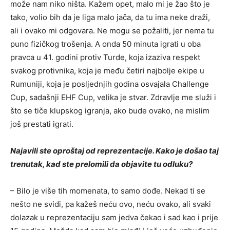
može nam niko ništa. Kažem opet, malo mi je žao što je
tako, volio bih da je liga malo jača, da tu ima neke draži,
ali i ovako mi odgovara. Ne mogu se požaliti, jer nema tu
puno fizičkog trošenja. A onda 50 minuta igrati u oba
pravca u 41. godini protiv Turde, koja izaziva respekt
svakog protivnika, koja je među četiri najbolje ekipe u
Rumuniji, koja je posljednjih godina osvajala Challenge
Cup, sadašnji EHF Cup, velika je stvar. Zdravlje me služi i
što se tiče klupskog igranja, ako bude ovako, ne mislim
još prestati igrati.
Najavili ste oproštaj od reprezentacije. Kako je došao taj
trenutak, kad ste prelomili da objavite tu odluku?
– Bilo je više tih momenata, to samo dođe. Nekad ti se
nešto ne svidi, pa kažeš neću ovo, neću ovako, ali svaki
dolazak u reprezentaciju sam jedva čekao i sad kao i prije