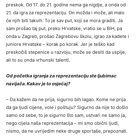
preskok. Od 17. do 21. godine nema ga nigdje, a onda od
21. da igra za reprezentaciju. On možda i može, ali malo
će njih biti takvih. To je sav put, koji se mora graditi. Ja
sam prošao taj put, preko Hrvatske, vratio se u BiH, pa
onda u Zagreb, prošao Zagrebovu školu, igrao za kadete i
juniore Hrvatske – korak po korak. Jer je teško kad
preskočiš stepenice u razvoju, može se desiti da uspije,
ali to su onda vrhunski talenti.
Od početka igranja za reprezentaciju ste ljubimac
navijača. Kakav je to osjećaj?
– Da kažem da ne prija, sigurno bih lagao. Kome ne prija
da ga ljudi cijene, vole i poštuju? Sigurno da nije to došlo
samo od sebe, to je sigurno što sam, ustvari ne samo ja,
nego cijela naša reprezentacija – mi smo obični ljudi,
nismo, da ne uvrijedim neke druge sportaše, prepoznati.