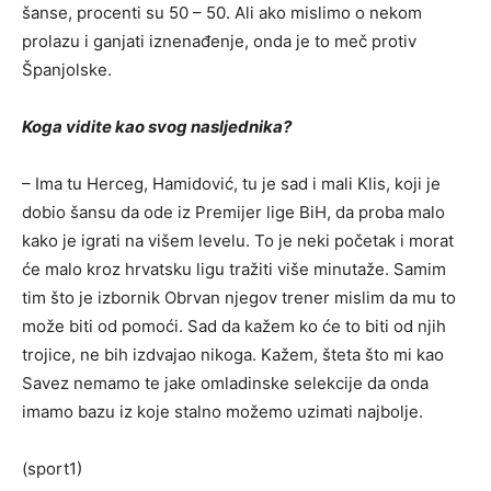
šanse, procenti su 50 – 50. Ali ako mislimo o nekom
prolazu i ganjati iznenađenje, onda je to meč protiv
Španjolske.
Koga vidite kao svog nasljednika?
– Ima tu Herceg, Hamidović, tu je sad i mali Klis, koji je
dobio šansu da ode iz Premijer lige BiH, da proba malo
kako je igrati na višem levelu. To je neki početak i morat
će malo kroz hrvatsku ligu tražiti više minutaže. Samim
tim što je izbornik Obrvan njegov trener mislim da mu to
može biti od pomoći. Sad da kažem ko će to biti od njih
trojice, ne bih izdvajao nikoga. Kažem, šteta što mi kao
Savez nemamo te jake omladinske selekcije da onda
imamo bazu iz koje stalno možemo uzimati najbolje.
(sport1)