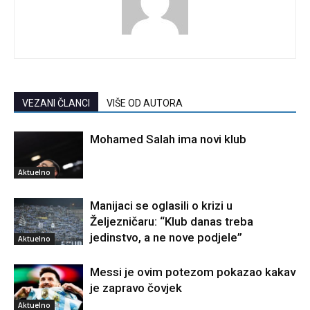
VEZANI ČLANCI
VIŠE OD AUTORA
Mohamed Salah ima novi klub
Aktuelno
Manijaci se oglasili o krizi u
Željezničaru: “Klub danas treba
jedinstvo, a ne nove podjele”
Aktuelno
Messi je ovim potezom pokazao kakav
je zapravo čovjek
Aktuelno