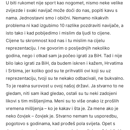
U biti rukomet nije sport kao nogomet, nismo neke velike
zvijezde i svaki navijač može doći do nas, popiti kavu s
nama. Jednostavni smo i obični. Nemamo nikakvih
problema ni kad izgubimo 10 razlike pozdraviti navijače, a
isto tako i kad pobijedimo i mislim da ljudi to cijene.
Cijene tu skromnost kod nas i tu mislim na cijelu
reprezentaciju. I ne govorim o posljednjih nekoliko
godina, nego i otkad sam ja počeo igrati za BiH. Tad i nije
bilo lako igrati za BiH, da budem iskren i kažem, Hrvatima
i Srbima, jer koliko god su te prihvatili ovi koji su uz
reprezentaciju, tvoji su te nekako odbacivali, ne bukvalno.
To je realna surovost u ovoj našoj državi. Ja stvarno to ne
gledam, niti sam ikad gledao, ostali su tu neki zadojeni
likovi s tim mišljenjima. Meni su to više onako iz prošlih
vremena mišljenja – ko je kakav i šta je. Za mene ako je
neko čovjek – čovjek je. Stvarno nemam tu usporedbu,
pogotovo s godinama, kad prođeš pola svijeta. Opet s