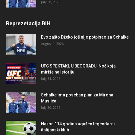
July 30, 2026
Reprezetacija BiH
Evo zašto Džeko još nije potpisao za Schalke
August 1, 2026
UFC SPEKTAKL U BEOGRADU: Noć koja
miriše na istoriju
July 31, 2026
Schalke ima poseban plan za Mirona
Muslića
July 30, 2026
Nakon 114 godina ugašen legendarni
italijanski klub