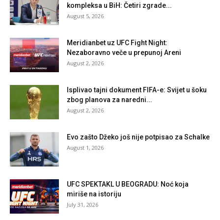
kompleksa u BiH: Četiri zgrade...
August 5, 2026
Meridianbet uz UFC Fight Night:
Nezaboravno veče u prepunoj Areni
August 2, 2026
Isplivao tajni dokument FIFA-e: Svijet u šoku
zbog planova za naredni...
August 2, 2026
Evo zašto Džeko još nije potpisao za Schalke
August 1, 2026
UFC SPEKTAKL U BEOGRADU: Noć koja
miriše na istoriju
July 31, 2026