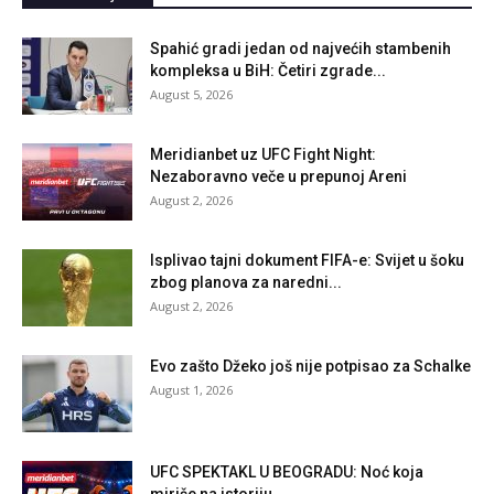
Spahić gradi jedan od najvećih stambenih
kompleksa u BiH: Četiri zgrade...
August 5, 2026
Meridianbet uz UFC Fight Night:
Nezaboravno veče u prepunoj Areni
August 2, 2026
Isplivao tajni dokument FIFA-e: Svijet u šoku
zbog planova za naredni...
August 2, 2026
Evo zašto Džeko još nije potpisao za Schalke
August 1, 2026
UFC SPEKTAKL U BEOGRADU: Noć koja
miriše na istoriju