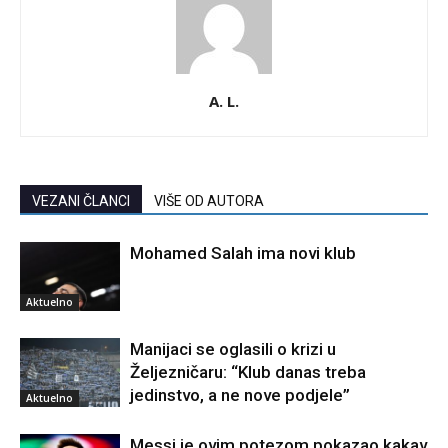
A. L.
VEZANI ČLANCI
VIŠE OD AUTORA
Mohamed Salah ima novi klub
Aktuelno
Manijaci se oglasili o krizi u
Željezničaru: “Klub danas treba
jedinstvo, a ne nove podjele”
Aktuelno
Messi je ovim potezom pokazao kakav