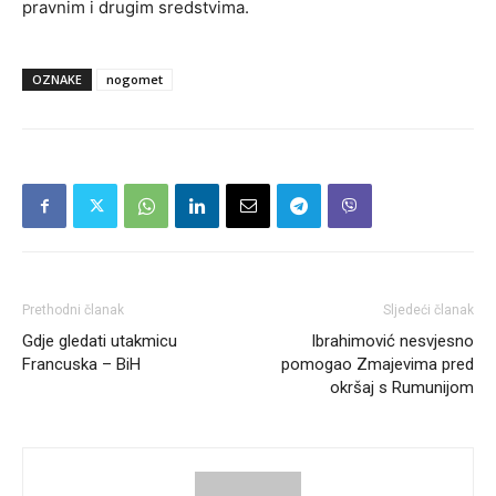
pravnim i drugim sredstvima.
OZNAKE
nogomet
Prethodni članak
Sljedeći članak
Gdje gledati utakmicu
Ibrahimović nesvjesno
Francuska – BiH
pomogao Zmajevima pred
okršaj s Rumunijom