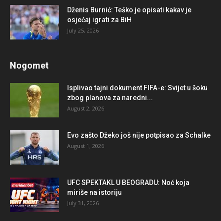
Dženis Burnić: Teško je opisati kakav je
osjećaj igrati za BiH
July 25, 2026
Nogomet
Isplivao tajni dokument FIFA-e: Svijet u šoku
zbog planova za naredni...
August 2, 2026
Evo zašto Džeko još nije potpisao za Schalke
August 1, 2026
UFC SPEKTAKL U BEOGRADU: Noć koja
miriše na istoriju
July 31, 2026