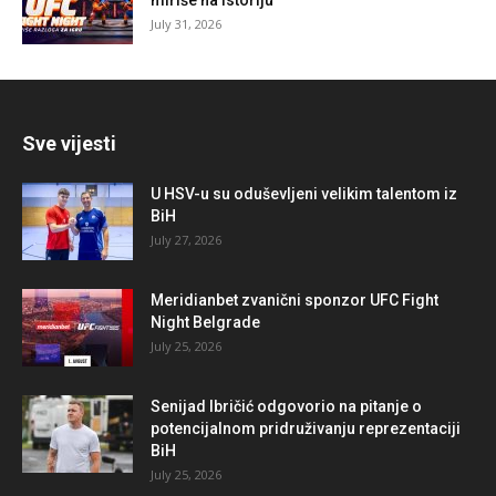
July 31, 2026
Sve vijesti
U HSV-u su oduševljeni velikim talentom iz
BiH
July 27, 2026
Meridianbet zvanični sponzor UFC Fight
Night Belgrade
July 25, 2026
Senijad Ibričić odgovorio na pitanje o
potencijalnom pridruživanju reprezentaciji
BiH
July 25, 2026