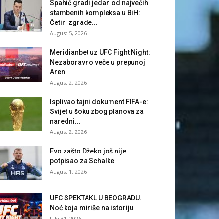
Spahić gradi jedan od najvećih
stambenih kompleksa u BiH:
Četiri zgrade...
August 5, 2026
Meridianbet uz UFC Fight Night:
Nezaboravno veče u prepunoj
Areni
August 2, 2026
Isplivao tajni dokument FIFA-e:
Svijet u šoku zbog planova za
naredni...
August 2, 2026
Evo zašto Džeko još nije
potpisao za Schalke
August 1, 2026
UFC SPEKTAKL U BEOGRADU:
Noć koja miriše na istoriju
July 31, 2026