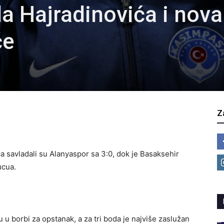
a Hajradinovića i nova
će
Z
a savladali su Alanyaspor sa 3:0, dok je Basaksehir
ucua.
u borbi za opstanak, a za tri boda je najviše zaslužan