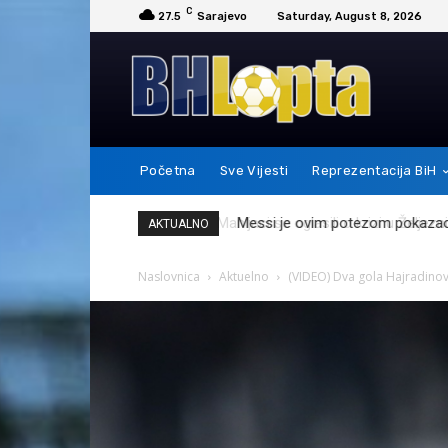
C
27.5
Sarajevo
Saturday, August 8, 2026
Početna
Sve Vijesti
Reprezentacija BiH
Messi je ovim potezom pokazao 
AKTUALNO
Naslovnica
Aktuelno
(VIDEO) Dva gola Hajradinovi