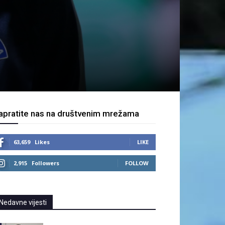
apratite nas na društvenim mrežama
63,659
Likes
LIKE
2,915
Followers
FOLLOW
Nedavne vijesti