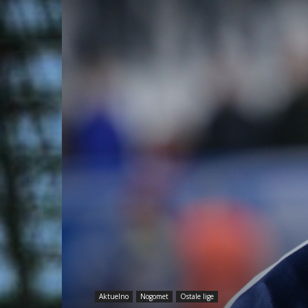
Aktuelno
Nogomet
Ostale lige