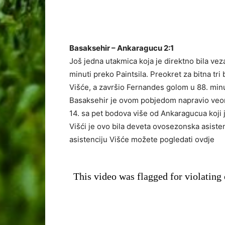
Basaksehir – Ankaragucu 2:1
Još jedna utakmica koja je direktno bila ve
minuti preko Paintsila. Preokret za bitna tri
Višće, a završio Fernandes golom u 88. minu
Basaksehir je ovom pobjedom napravio veoma
14. sa pet bodova više od Ankaragucua koji j
Višći je ovo bila deveta ovosezonska asiste
asistenciju Višće možete pogledati ovdje