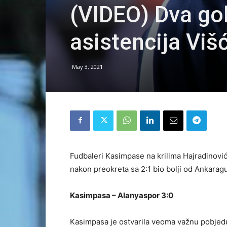
(VIDEO) Dva gol
asistencija Viš
May 3, 2021
Fudbaleri Kasimpase na krilima Hajradinović
nakon preokreta sa 2:1 bio bolji od Ankarag
Kasimpasa – Alanyaspor 3:0
Kasimpasa je ostvarila veoma važnu pobjedu 