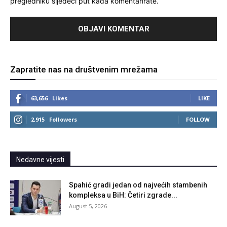
pregledniku sljedeći put kada komentarirate.
Zapratite nas na društvenim mrežama
63,656
Likes
LIKE
2,915
Followers
FOLLOW
Nedavne vijesti
Spahić gradi jedan od najvećih stambenih
kompleksa u BiH: Četiri zgrade...
August 5, 2026