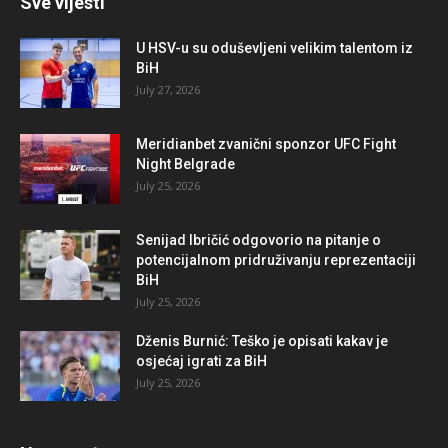
Sve vijesti
U HSV-u su oduševljeni velikim talentom iz
BiH
July 27, 2026
Meridianbet zvanični sponzor UFC Fight
Night Belgrade
July 25, 2026
Senijad Ibričić odgovorio na pitanje o
potencijalnom pridruživanju reprezentaciji
BiH
July 25, 2026
Dženis Burnić: Teško je opisati kakav je
osjećaj igrati za BiH
July 25, 2026