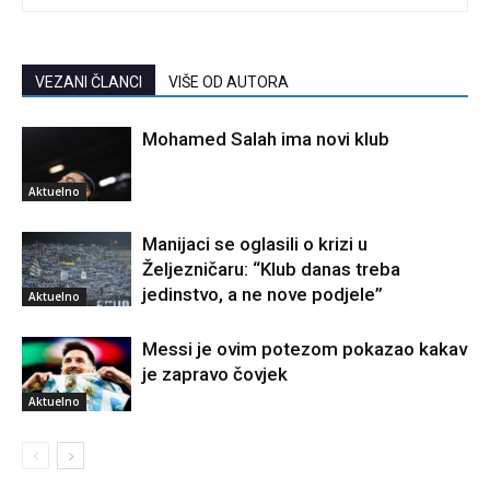
VEZANI ČLANCI
VIŠE OD AUTORA
Mohamed Salah ima novi klub
Aktuelno
Manijaci se oglasili o krizi u
Željezničaru: “Klub danas treba
jedinstvo, a ne nove podjele”
Aktuelno
Messi je ovim potezom pokazao kakav
je zapravo čovjek
Aktuelno