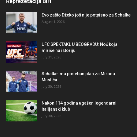
Reprezetacija BiH
Evo zašto Džeko još nije potpisao za Schalke
August 1, 2026
UFC SPEKTAKL U BEOGRADU: Noć koja
miriše na istoriju
July 31, 2026
Schalke ima poseban plan za Mirona
Muslića
July 30, 2026
Nakon 114 godina ugašen legendarni
italijanski klub
July 30, 2026