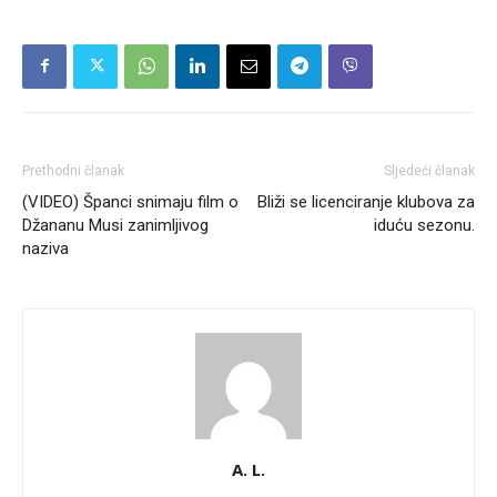
Prethodni članak
Sljedeći članak
(VIDEO) Španci snimaju film o
Bliži se licenciranje klubova za
Džananu Musi zanimljivog
iduću sezonu.
naziva
A. L.