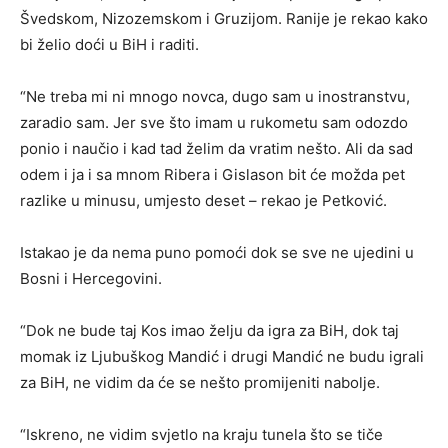
Švedskom, Nizozemskom i Gruzijom. Ranije je rekao kako
bi želio doći u BiH i raditi.
“Ne treba mi ni mnogo novca, dugo sam u inostranstvu,
zaradio sam. Jer sve što imam u rukometu sam odozdo
ponio i naučio i kad tad želim da vratim nešto. Ali da sad
odem i ja i sa mnom Ribera i Gislason bit će možda pet
razlike u minusu, umjesto deset – rekao je Petković.
Istakao je da nema puno pomoći dok se sve ne ujedini u
Bosni i Hercegovini.
“Dok ne bude taj Kos imao želju da igra za BiH, dok taj
momak iz Ljubuškog Mandić i drugi Mandić ne budu igrali
za BiH, ne vidim da će se nešto promijeniti nabolje.
“Iskreno, ne vidim svjetlo na kraju tunela što se tiče