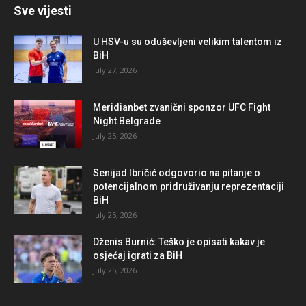
Sve vijesti
U HSV-u su oduševljeni velikim talentom iz
BiH
July 27, 2026
Meridianbet zvanični sponzor UFC Fight
Night Belgrade
July 25, 2026
Senijad Ibričić odgovorio na pitanje o
potencijalnom pridruživanju reprezentaciji
BiH
July 25, 2026
Dženis Burnić: Teško je opisati kakav je
osjećaj igrati za BiH
July 25, 2026