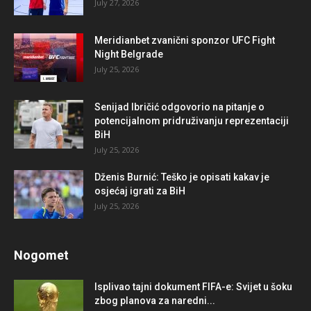
July 27, 2026
Meridianbet zvanični sponzor UFC Fight
Night Belgrade
July 25, 2026
Senijad Ibričić odgovorio na pitanje o
potencijalnom pridruživanju reprezentaciji
BiH
July 25, 2026
Dženis Burnić: Teško je opisati kakav je
osjećaj igrati za BiH
July 25, 2026
Nogomet
Isplivao tajni dokument FIFA-e: Svijet u šoku
zbog planova za naredni...