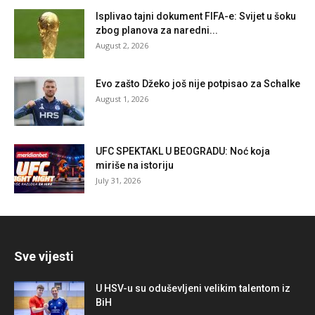
Isplivao tajni dokument FIFA-e: Svijet u šoku
zbog planova za naredni...
August 2, 2026
Evo zašto Džeko još nije potpisao za Schalke
August 1, 2026
UFC SPEKTAKL U BEOGRADU: Noć koja
miriše na istoriju
July 31, 2026
Sve vijesti
U HSV-u su oduševljeni velikim talentom iz
BiH