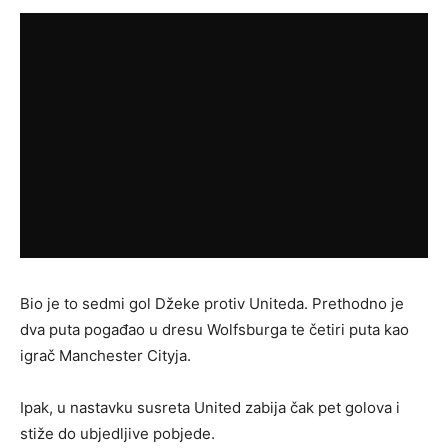
Bio je to sedmi gol Džeke protiv Uniteda. Prethodno je
dva puta pogađao u dresu Wolfsburga te četiri puta kao
igrač Manchester Cityja.
Ipak, u nastavku susreta United zabija čak pet golova i
stiže do ubjedljive pobjede.