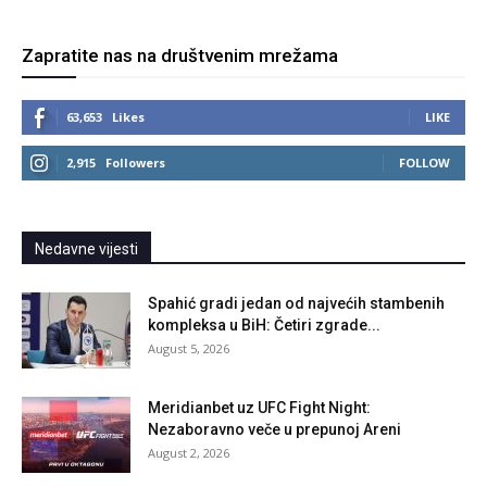
Zapratite nas na društvenim mrežama
63,653
Likes
LIKE
2,915
Followers
FOLLOW
Nedavne vijesti
Spahić gradi jedan od najvećih stambenih
kompleksa u BiH: Četiri zgrade...
August 5, 2026
Meridianbet uz UFC Fight Night:
Nezaboravno veče u prepunoj Areni
August 2, 2026