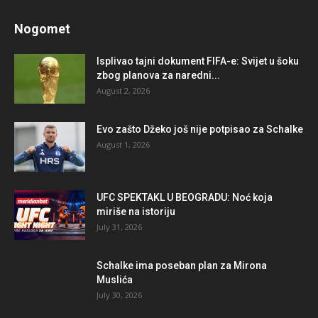
Nogomet
Isplivao tajni dokument FIFA-e: Svijet u šoku
zbog planova za naredni...
August 2, 2026
Evo zašto Džeko još nije potpisao za Schalke
August 1, 2026
UFC SPEKTAKL U BEOGRADU: Noć koja
miriše na istoriju
July 31, 2026
Schalke ima poseban plan za Mirona
Muslića
July 30, 2026