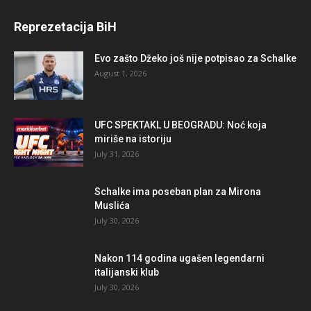
Reprezetacija BiH
Evo zašto Džeko još nije potpisao za Schalke
August 1, 2026
UFC SPEKTAKL U BEOGRADU: Noć koja
miriše na istoriju
July 31, 2026
Schalke ima poseban plan za Mirona
Muslića
July 30, 2026
Nakon 114 godina ugašen legendarni
italijanski klub
July 30, 2026