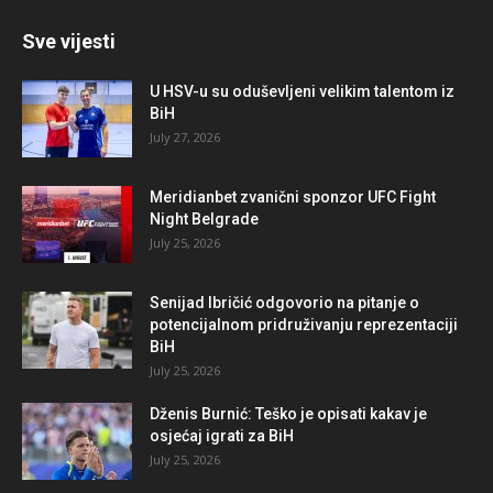
Sve vijesti
U HSV-u su oduševljeni velikim talentom iz
BiH
July 27, 2026
Meridianbet zvanični sponzor UFC Fight
Night Belgrade
July 25, 2026
Senijad Ibričić odgovorio na pitanje o
potencijalnom pridruživanju reprezentaciji
BiH
July 25, 2026
Dženis Burnić: Teško je opisati kakav je
osjećaj igrati za BiH
July 25, 2026