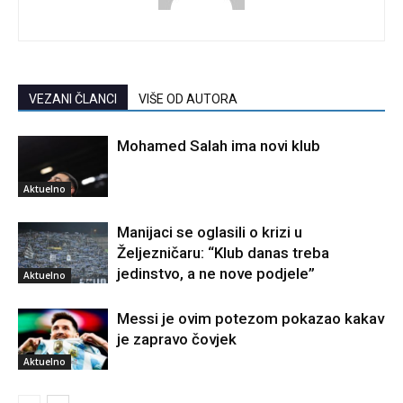
VEZANI ČLANCI
VIŠE OD AUTORA
Mohamed Salah ima novi klub
Aktuelno
Manijaci se oglasili o krizi u
Željezničaru: “Klub danas treba
jedinstvo, a ne nove podjele”
Aktuelno
Messi je ovim potezom pokazao kakav
je zapravo čovjek
Aktuelno