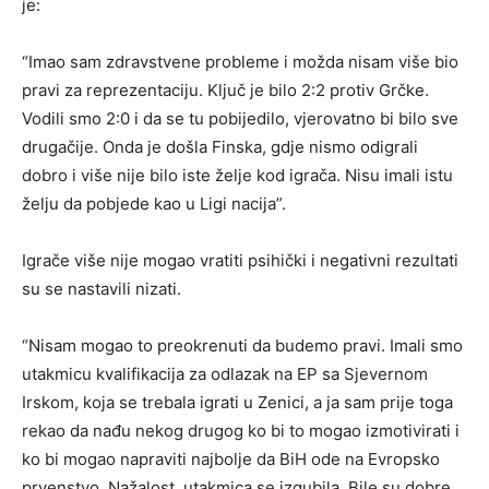
je:
“Imao sam zdravstvene probleme i možda nisam više bio
pravi za reprezentaciju. Ključ je bilo 2:2 protiv Grčke.
Vodili smo 2:0 i da se tu pobijedilo, vjerovatno bi bilo sve
drugačije. Onda je došla Finska, gdje nismo odigrali
dobro i više nije bilo iste želje kod igrača. Nisu imali istu
želju da pobjede kao u Ligi nacija”.
Igrače više nije mogao vratiti psihički i negativni rezultati
su se nastavili nizati.
“Nisam mogao to preokrenuti da budemo pravi. Imali smo
utakmicu kvalifikacija za odlazak na EP sa Sjevernom
Irskom, koja se trebala igrati u Zenici, a ja sam prije toga
rekao da nađu nekog drugog ko bi to mogao izmotivirati i
ko bi mogao napraviti najbolje da BiH ode na Evropsko
prvenstvo. Nažalost, utakmica se izgubila. Bile su dobre