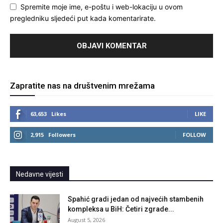
Spremite moje ime, e-poštu i web-lokaciju u ovom
pregledniku sljedeći put kada komentarirate.
Zapratite nas na društvenim mrežama
63,653
Likes
LIKE
2,915
Followers
FOLLOW
Nedavne vijesti
Spahić gradi jedan od najvećih stambenih
kompleksa u BiH: Četiri zgrade...
August 5, 2026