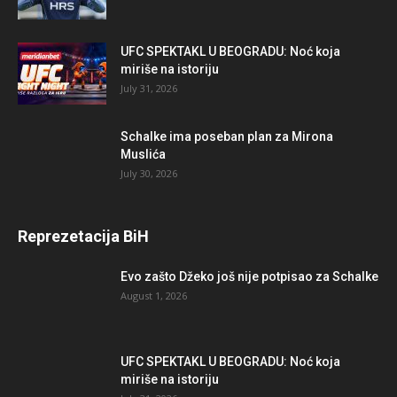
UFC SPEKTAKL U BEOGRADU: Noć koja
miriše na istoriju
July 31, 2026
Schalke ima poseban plan za Mirona
Muslića
July 30, 2026
Reprezetacija BiH
Evo zašto Džeko još nije potpisao za Schalke
August 1, 2026
UFC SPEKTAKL U BEOGRADU: Noć koja
miriše na istoriju