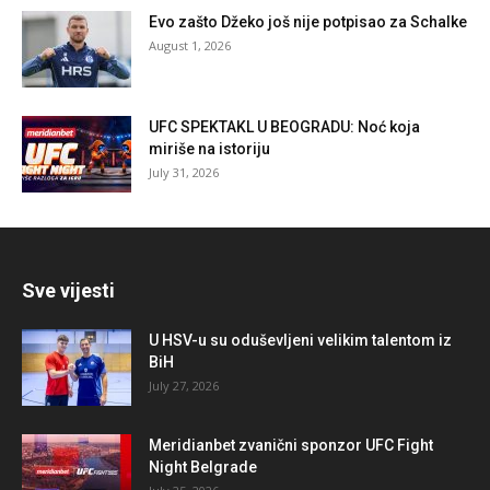
Evo zašto Džeko još nije potpisao za Schalke
August 1, 2026
UFC SPEKTAKL U BEOGRADU: Noć koja
miriše na istoriju
July 31, 2026
Sve vijesti
U HSV-u su oduševljeni velikim talentom iz
BiH
July 27, 2026
Meridianbet zvanični sponzor UFC Fight
Night Belgrade