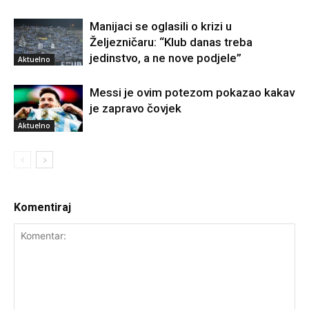
Manijaci se oglasili o krizi u
Željezničaru: “Klub danas treba
jedinstvo, a ne nove podjele”
Aktuelno
Messi je ovim potezom pokazao kakav
je zapravo čovjek
Aktuelno
Komentiraj