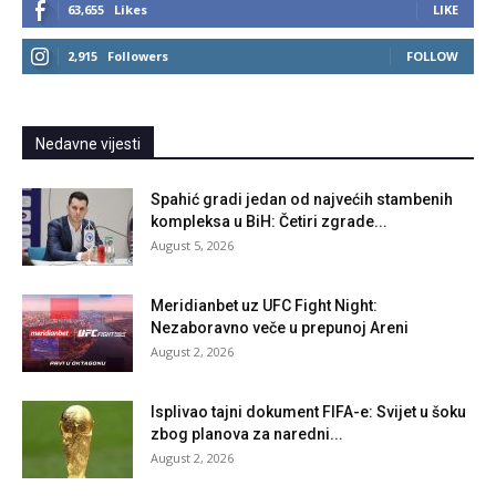
63,655
Likes
LIKE
2,915
Followers
FOLLOW
Nedavne vijesti
Spahić gradi jedan od najvećih stambenih
kompleksa u BiH: Četiri zgrade...
August 5, 2026
Meridianbet uz UFC Fight Night:
Nezaboravno veče u prepunoj Areni
August 2, 2026
Isplivao tajni dokument FIFA-e: Svijet u šoku
zbog planova za naredni...
August 2, 2026