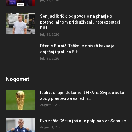
July 25, 2026
Senijad Ibričić odgovorio na pitanje o
potencijalnom pridruživanju reprezentaciji
BiH
July 25, 2026
Dženis Burnić: Teško je opisati kakav je
osjećaj igrati za BiH
July 25, 2026
Nogomet
Isplivao tajni dokument FIFA-e: Svijet u šoku
zbog planova za naredni...
August 2, 2026
Evo zašto Džeko još nije potpisao za Schalke
August 1, 2026