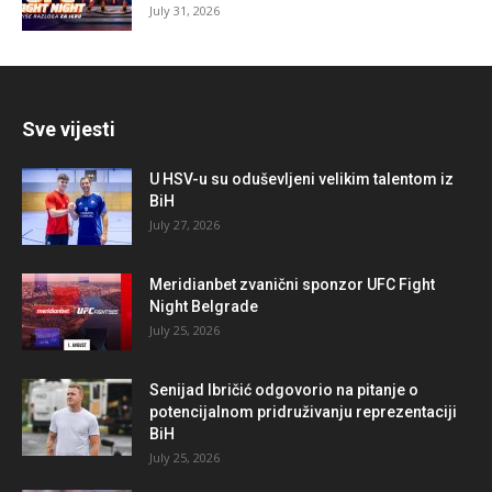
July 31, 2026
Sve vijesti
U HSV-u su oduševljeni velikim talentom iz
BiH
July 27, 2026
Meridianbet zvanični sponzor UFC Fight
Night Belgrade
July 25, 2026
Senijad Ibričić odgovorio na pitanje o
potencijalnom pridruživanju reprezentaciji
BiH
July 25, 2026