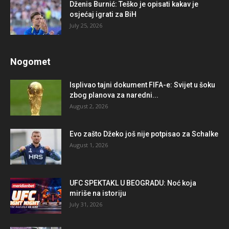
Dženis Burnić: Teško je opisati kakav je
osjećaj igrati za BiH
July 25, 2026
Nogomet
Isplivao tajni dokument FIFA-e: Svijet u šoku
zbog planova za naredni...
August 2, 2026
Evo zašto Džeko još nije potpisao za Schalke
August 1, 2026
UFC SPEKTAKL U BEOGRADU: Noć koja
miriše na istoriju
July 31, 2026