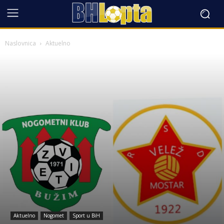
Naslovnica
Aktuelno
Aktuelno
Nogomet
Sport u BiH