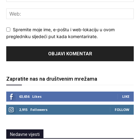
Spremite moje ime, e-poštu i web-lokaciju u ovom
pregledniku sljedeći put kada komentarirate.
Zapratite nas na društvenim mrežama
63,656
Likes
LIKE
2,915
Followers
FOLLOW
Nedavne vijesti