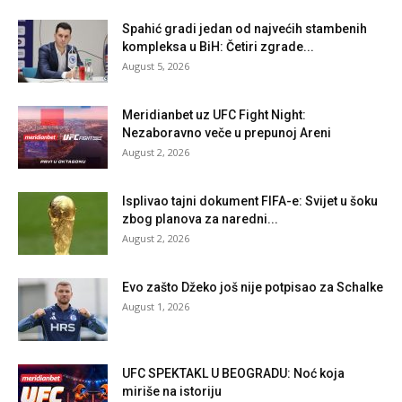
Spahić gradi jedan od najvećih stambenih
kompleksa u BiH: Četiri zgrade...
August 5, 2026
Meridianbet uz UFC Fight Night:
Nezaboravno veče u prepunoj Areni
August 2, 2026
Isplivao tajni dokument FIFA-e: Svijet u šoku
zbog planova za naredni...
August 2, 2026
Evo zašto Džeko još nije potpisao za Schalke
August 1, 2026
UFC SPEKTAKL U BEOGRADU: Noć koja
miriše na istoriju