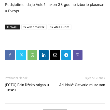
Podsjetimo, da je Velež nakon 33 godine izborio plasman
u Evropu.
OZNAKE
fk velez mostar
nk vitez buzim
Prethodni članak
Sljedeći članak
(FOTO) Edin Džeko stigao u
Adi Nalić: Ostvario mi se san
Tursku