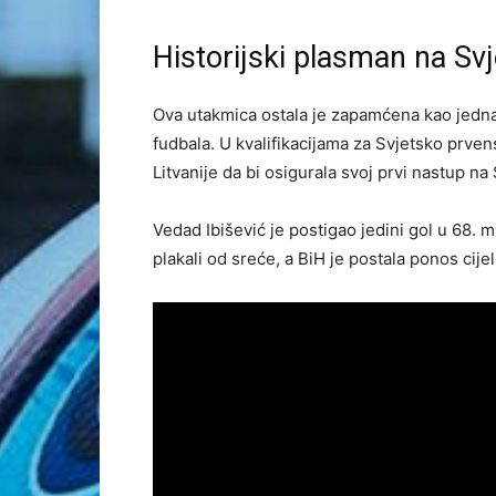
Historijski plasman na Sv
Ova utakmica ostala je zapamćena kao jedna
fudbala. U kvalifikacijama za Svjetsko prven
Litvanije da bi osigurala svoj prvi nastup n
Vedad Ibišević je postigao jedini gol u 68. mi
plakali od sreće, a BiH je postala ponos cije