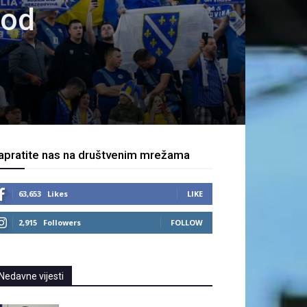
 od
apratite nas na društvenim mrežama
63,653
Likes
LIKE
2,915
Followers
FOLLOW
Nedavne vijesti