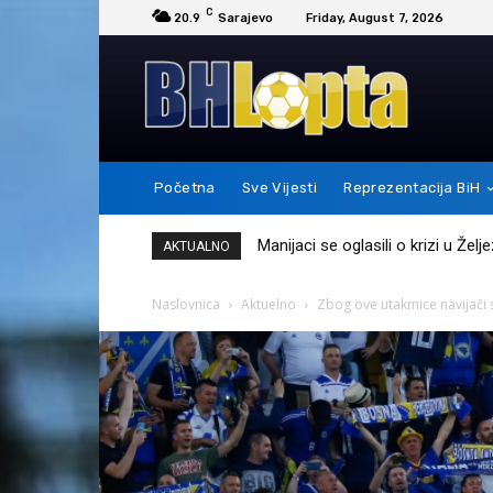
C
20.9
Sarajevo
Friday, August 7, 2026
Početna
Sve Vijesti
Reprezentacija BiH
Messi je ovim potezom pokazao 
AKTUALNO
Naslovnica
Aktuelno
Zbog ove utakmice navijači 