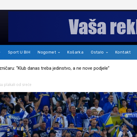
Sport U BiH
Nogomet
Košarka
Ostalo
Kontakt
kakav je zapravo čovjek
su plakali od sreće