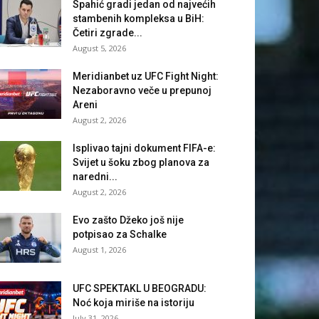
Spahić gradi jedan od najvećih
stambenih kompleksa u BiH:
Četiri zgrade...
August 5, 2026
Meridianbet uz UFC Fight Night:
Nezaboravno veče u prepunoj
Areni
August 2, 2026
Isplivao tajni dokument FIFA-e:
Svijet u šoku zbog planova za
naredni...
August 2, 2026
Evo zašto Džeko još nije
potpisao za Schalke
August 1, 2026
UFC SPEKTAKL U BEOGRADU:
Noć koja miriše na istoriju
July 31, 2026