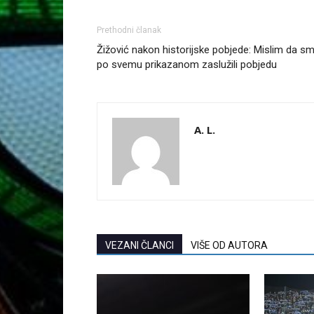
Prethodni članak
Žižović nakon historijske pobjede: Mislim da s
po svemu prikazanom zaslužili pobjedu
A. L.
VEZANI ČLANCI
VIŠE OD AUTORA