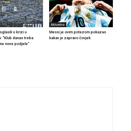
Aktuelno
glasili o krizi u
Messi je ovim potezom pokazao
u: “Klub danas treba
kakav je zapravo čovjek
 ne nove podjele”