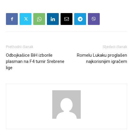
Prethodni članak
Sljedeći članak
Odbojkašice BiH izborile
Romelu Lukaku proglašen
plasman na F4 turnir Srebrene
najkorisnijim igračem
lige