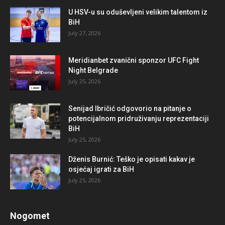
U HSV-u su oduševljeni velikim talentom iz
BiH
July 27, 2026
Meridianbet zvanični sponzor UFC Fight
Night Belgrade
July 25, 2026
Senijad Ibričić odgovorio na pitanje o
potencijalnom pridruživanju reprezentaciji
BiH
July 25, 2026
Dženis Burnić: Teško je opisati kakav je
osjećaj igrati za BiH
July 25, 2026
Nogomet