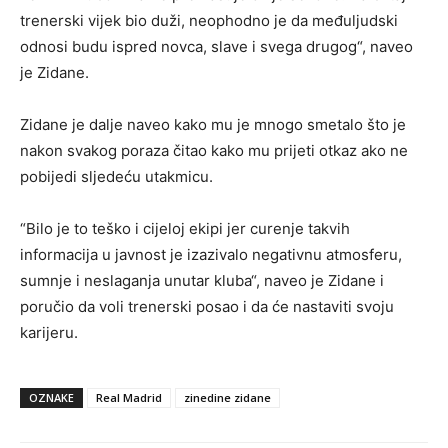
trenerski vijek bio duži, neophodno je da međuljudski
odnosi budu ispred novca, slave i svega drugog“, naveo
je Zidane.
Zidane je dalje naveo kako mu je mnogo smetalo što je
nakon svakog poraza čitao kako mu prijeti otkaz ako ne
pobijedi sljedeću utakmicu.
“Bilo je to teško i cijeloj ekipi jer curenje takvih
informacija u javnost je izazivalo negativnu atmosferu,
sumnje i neslaganja unutar kluba“, naveo je Zidane i
poručio da voli trenerski posao i da će nastaviti svoju
karijeru.
OZNAKE
Real Madrid
zinedine zidane