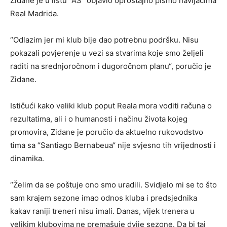
Zidane je u listu “AS“ objavio oproštajno pismo navijačima
Real Madrida.
“Odlazim jer mi klub bije dao potrebnu podršku. Nisu
pokazali povjerenje u vezi sa stvarima koje smo željeli
raditi na srednjoročnom i dugoročnom planu“, poručio je
Zidane.
Ističući kako veliki klub poput Reala mora voditi računa o
rezultatima, ali i o humanosti i načinu života kojeg
promovira, Zidane je poručio da aktuelno rukovodstvo
tima sa “Santiago Bernabeua“ nije svjesno tih vrijednosti i
dinamika.
“Želim da se poštuje ono smo uradili. Svidjelo mi se to što
sam krajem sezone imao odnos kluba i predsjednika
kakav raniji treneri nisu imali. Danas, vijek trenera u
velikim klubovima ne premašuje dvije sezone. Da bi taj