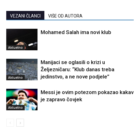
VEZANI ČLANCI
VIŠE OD AUTORA
Mohamed Salah ima novi klub
Aktuelno
Manijaci se oglasili o krizi u
Željezničaru: “Klub danas treba
jedinstvo, a ne nove podjele”
Aktuelno
Messi je ovim potezom pokazao kakav
je zapravo čovjek
Aktuelno