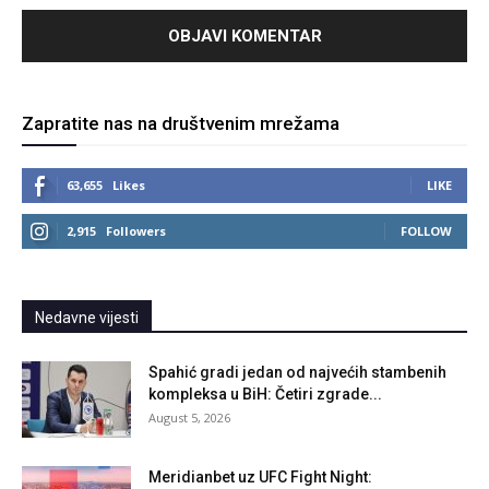
Zapratite nas na društvenim mrežama
63,655
Likes
LIKE
2,915
Followers
FOLLOW
Nedavne vijesti
Spahić gradi jedan od najvećih stambenih
kompleksa u BiH: Četiri zgrade...
August 5, 2026
Meridianbet uz UFC Fight Night: