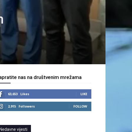
m
apratite nas na društvenim mrežama
63,653
Likes
LIKE
2,915
Followers
FOLLOW
Nedavne vijesti