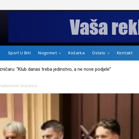
Sport U BiH
Nogomet
Košarka
Ostalo
Kontakt
kakav je zapravo čovjek
rađaninom Gračanice