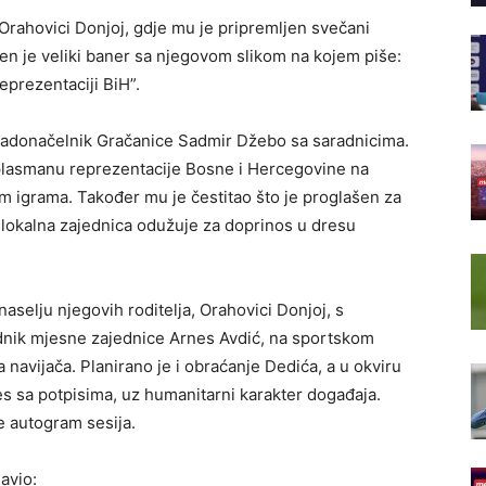
 Orahovici Donjoj, gdje mu je pripremljen svečani
en je veliki baner sa njegovom slikom na kojem piše:
prezentaciji BiH”.
radonačelnik Gračanice Sadmir Džebo sa saradnicima.
plasmanu reprezentacije Bosne i Hercegovine na
m igrama. Također mu je čestitao što je proglašen za
lokalna zajednica odužuje za doprinos u dresu
aselju njegovih roditelja, Orahovici Donjoj, s
ednik mjesne zajednice Arnes Avdić, na sportskom
 navijača. Planirano je i obraćanje Dedića, a u okviru
es sa potpisima, uz humanitarni karakter događaja.
e autogram sesija.
avio: