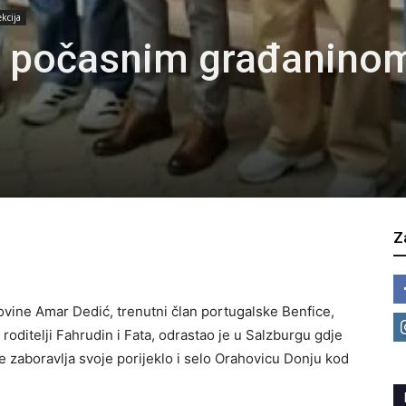
kcija
n počasnim građanino
Z
ine Amar Dedić, trenutni član portugalske Benfice,
i roditelji Fahrudin i Fata, odrastao je u Salzburgu gdje
e zaboravlja svoje porijeklo i selo Orahovicu Donju kod