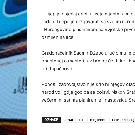
– Lijep je osjećaj doći u svoje mjesto, u mjes
rođen. Lijepo je razgovarati sa svojim naro
i Hercegovine plasmanom na Svjetsko prven
osmijeh na lice.
Gradonačelnik Sadmir Džebo uručio mu je pr
opuštenoj atmosferi, uz brojne čestitke zbo
pristupačnosti.
Ponos i zadovoljstvo nije krio ni njegov otac
narod voli gdje god da se pojavi. Nakon Gra
večernjim satima planiran je i nastavak u Sr
OZNAKE
amar dedic
nogomet
reprezentacij