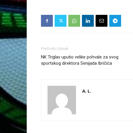
Prethodni članak
NK Triglav uputio velike pohvale za svog
sportskog direktora Senijada Ibričića
A. L.