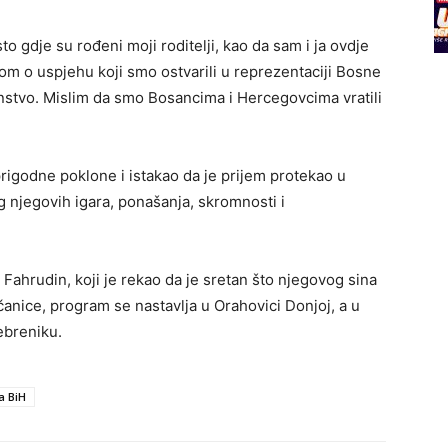
to gdje su rođeni moji roditelji, kao da sam i ja ovdje
dom o uspjehu koji smo ostvarili u reprezentaciji Bosne
stvo. Mislim da smo Bosancima i Hercegovcima vratili
igodne poklone i istakao da je prijem protekao u
g njegovih igara, ponašanja, skromnosti i
 Fahrudin, koji je rekao da je sretan što njegovog sina
čanice, program se nastavlja u Orahovici Donjoj, a u
ebreniku.
a BiH