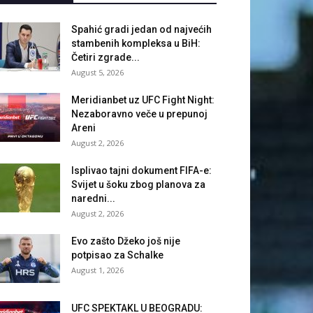
Spahić gradi jedan od najvećih
stambenih kompleksa u BiH:
Četiri zgrade...
August 5, 2026
Meridianbet uz UFC Fight Night:
Nezaboravno veče u prepunoj
Areni
August 2, 2026
Isplivao tajni dokument FIFA-e:
Svijet u šoku zbog planova za
naredni...
August 2, 2026
Evo zašto Džeko još nije
potpisao za Schalke
August 1, 2026
UFC SPEKTAKL U BEOGRADU: