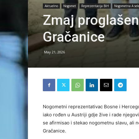
Aktuelno
Nogomet
Reprezentacija BiH
Nogometna A sele
Zmaj proglaše
Gračanice
May 21, 2026
Nogometni reprezentativac Bosne i Hercegov
iako rođen u Austriji gdje žive i rade njegov
se afirmisao i stekao nogometnu slavu, ali n
Gračanice.