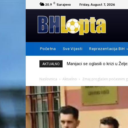
C
20.9
Sarajevo
Friday, August 7, 2026
Početna
Sve Vijesti
Reprezentacija BiH
Messi je ovim potezom pokazao 
AKTUALNO
Naslovnica
Aktuelno
Zmaj proglašen počasnim g