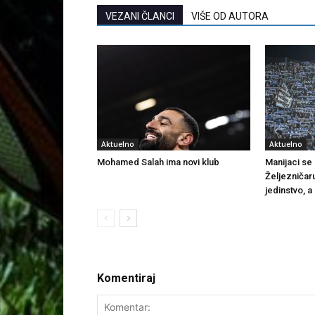
VEZANI ČLANCI
VIŠE OD AUTORA
Aktuelno
Aktuelno
Mohamed Salah ima novi klub
Manijaci se o
Željezničar
jedinstvo, a
Komentiraj