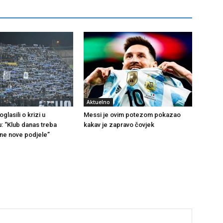
Aktuelno
glasili o krizi u
Messi je ovim potezom pokazao
u: “Klub danas treba
kakav je zapravo čovjek
 ne nove podjele”