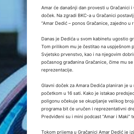
Amar će današnji dan provesti u Gračanici i
doček. Na zgradi BKC-a u Gračanici postavlj
“Amar Dedić – ponos Gračanice, zajedno u re
Danas je Dedića u svom kabinetu ugostio g
Tom prilikom mu je čestitao na uspješnom 
Svjetsko prvenstvo, kao i na njegovim dobri
počasnog građanina Gračanice, čime mu se 
reprezentacije.
Glavni doček za Amara Dedića planiran je u n
početkom u 16 sati. Kako je istakao predsj
poligonu očekuje se okupljanje velikog broja
programa bit će uručen i reprezentativni dr
Predviđeni su i mini podcast “Amar i Maki” t
Tokom prijema u Gračanici Amar Dedić je izj