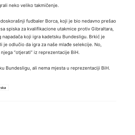
grali neko veliko takmičenje.
doskorašnji fudbaler Borca, koji je bio nedavno prešao
sa spiska za kvalifikacione utakmice protiv Gibraltara,
g napadača koji igra kadetsku Bundesligu. Brkić je
i je odlučio da igra za naše mlađe selekcije. No,
i njega “otjerati” iz reprezentacije BiH.
u Bundesligu, ali nema mjesta u reprezentaciji BiH.
rska