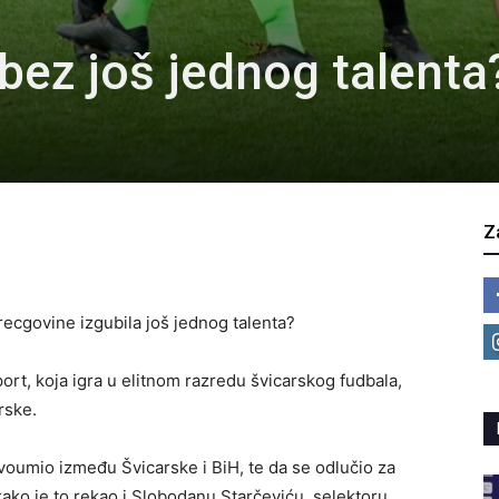
bez još jednog talenta
Z
recgovine izgubila još jednog talenta?
rt, koja igra u elitnom razredu švicarskog fudbala,
rske.
voumio između Švicarske i BiH, te da se odlučio za
e kako je to rekao i Slobodanu Starčeviću, selektoru