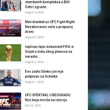
stambenih kompleksa u BiH:
Četiri zgrade...
August 5, 2026
Meridianbet uz UFC Fight Night:
Nezaboravno veče u prepunoj
Areni
August 2, 2026
Isplivao tajni dokument FIFA-e:
Svijet u šoku zbog planova za
naredni...
August 2, 2026
Evo zašto Džeko još nije
potpisao za Schalke
August 1, 2026
UFC SPEKTAKL U BEOGRADU:
Noć koja miriše na istoriju
July 31, 2026