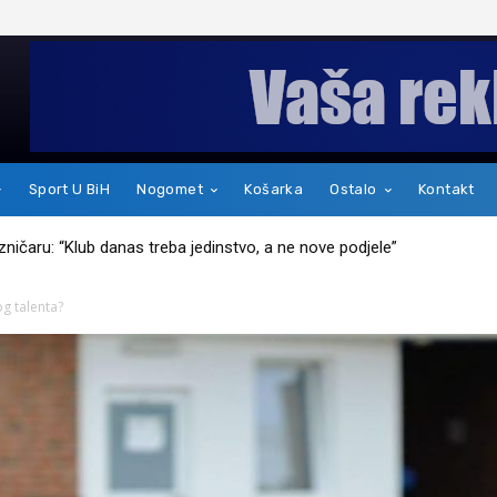
Sport U BiH
Nogomet
Košarka
Ostalo
Kontakt
kakav je zapravo čovjek
g talenta?