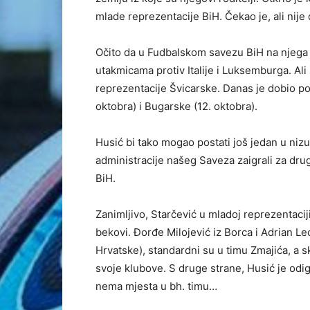
mlade reprezentacije BiH. Čekao je, ali nije
Očito da u Fudbalskom savezu BiH na njega 
utakmicama protiv Italije i Luksemburga. Ali
reprezentacije Švicarske. Danas je dobio po
oktobra) i Bugarske (12. oktobra).
Husić bi tako mogao postati još jedan u nizu
administracije našeg Saveza zaigrali za drug
BiH.
Zanimljivo, Starčević u mladoj reprezentaci
bekovi. Đorđe Milojević iz Borca i Adrian Le
Hrvatske), standardni su u timu Zmajića, a 
svoje klubove. S druge strane, Husić je odi
nema mjesta u bh. timu…