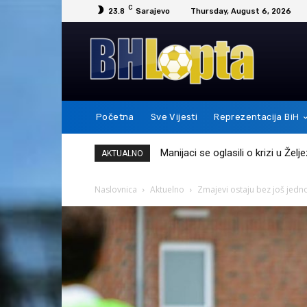
C
23.8
Sarajevo
Thursday, August 6, 2026
Početna
Sve Vijesti
Reprezentacija BiH
Messi je ovim potezom pokazao 
AKTUALNO
Naslovnica
Aktuelno
Zmajevi ostaju bez još jedno