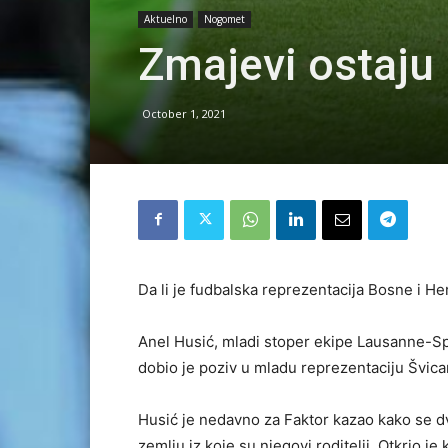
Aktuelno
Nogomet
Zmajevi ostaju 
October 1, 2021
Da li je fudbalska reprezentacija Bosne i He
Anel Husić, mladi stoper ekipe Lausanne-Spo
dobio je poziv u mladu reprezentaciju Švica
Husić je nedavno za Faktor kazao kako se d
zemlju iz koje su njegovi roditelji. Otkrio j