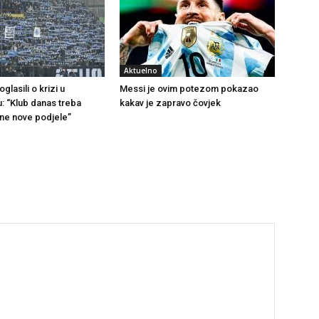
Aktuelno
glasili o krizi u
Messi je ovim potezom pokazao
u: “Klub danas treba
kakav je zapravo čovjek
 ne nove podjele”