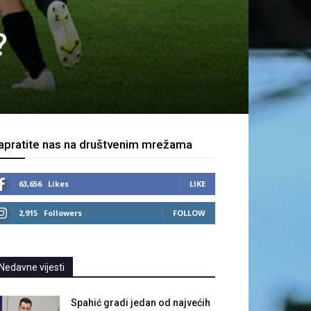
?
apratite nas na društvenim mrežama
63,656
Likes
LIKE
2,915
Followers
FOLLOW
Nedavne vijesti
Spahić gradi jedan od najvećih