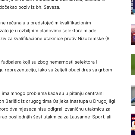
 dočekao poziv iz bh. Saveza.
ne računaju u predstojećim kvalifikacionim
 zato je u ozbiljnim planovima selektora mlade
ziv za kvalifikacione utakmice protiv Nizozemske (8.
 fudbalera koji su zbog nemarnosti selektora i
u reprezentaciju, iako su željeli obući dres sa grbom
ji ima mnogo problema kada su u pitanju centralni
on Barišić iz drugog tima Osijeka (nastupa u Drugoj ligi
skoro dva mjeseca nisu odigrali zvaničnu utakmicu za
grao posljednjih šest utakmica za Lausanne-Sport, ali