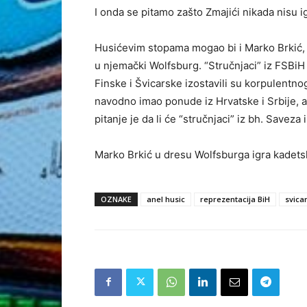
I onda se pitamo zašto Zmajići nikada nisu i
Husićevim stopama mogao bi i Marko Brkić, 
u njemački Wolfsburg. “Stručnjaci” iz FSBiH 
Finske i Švicarske izostavili su korpulentno
navodno imao ponude iz Hrvatske i Srbije, al
pitanje je da li će “stručnjaci” iz bh. Saveza 
Marko Brkić u dresu Wolfsburga igra kadetsk
OZNAKE
anel husic
reprezentacija BiH
svica