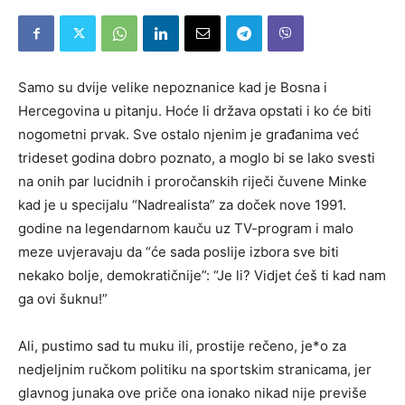
Samo su dvije velike nepoznanice kad je Bosna i
Hercegovina u pitanju. Hoće li država opstati i ko će biti
nogometni prvak. Sve ostalo njenim je građanima već
trideset godina dobro poznato, a moglo bi se lako svesti
na onih par lucidnih i proročanskih riječi čuvene Minke
kad je u specijalu “Nadrealista” za doček nove 1991.
godine na legendarnom kauču uz TV-program i malo
meze uvjeravaju da “će sada poslije izbora sve biti
nekako bolje, demokratičnije”: “Je li? Vidjet ćeš ti kad nam
ga ovi šuknu!”
Ali, pustimo sad tu muku ili, prostije rečeno, je*o za
nedjeljnim ručkom politiku na sportskim stranicama, jer
glavnog junaka ove priče ona ionako nikad nije previše