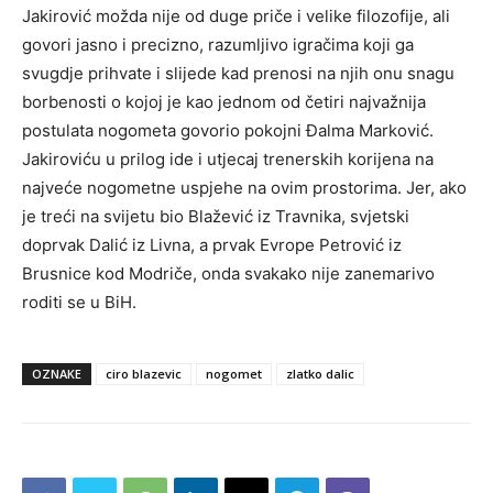
Jakirović možda nije od duge priče i velike filozofije, ali
govori jasno i precizno, razumljivo igračima koji ga
svugdje prihvate i slijede kad prenosi na njih onu snagu
borbenosti o kojoj je kao jednom od četiri najvažnija
postulata nogometa govorio pokojni Đalma Marković.
Jakiroviću u prilog ide i utjecaj trenerskih korijena na
najveće nogometne uspjehe na ovim prostorima. Jer, ako
je treći na svijetu bio Blažević iz Travnika, svjetski
doprvak Dalić iz Livna, a prvak Evrope Petrović iz
Brusnice kod Modriče, onda svakako nije zanemarivo
roditi se u BiH.
OZNAKE
ciro blazevic
nogomet
zlatko dalic