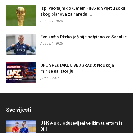
Isplivao tajni dokument FIFA-e: Svijet u šoku
zbog planova za naredni...
August 2, 2026
Evo zašto Džeko još nije potpisao za Schalke
August 1, 2026
UFC SPEKTAKL U BEOGRADU: Noć koja
miriše na istoriju
July 31, 2026
Sve vijesti
U HSV-u su oduševljeni velikim talentom iz
BiH