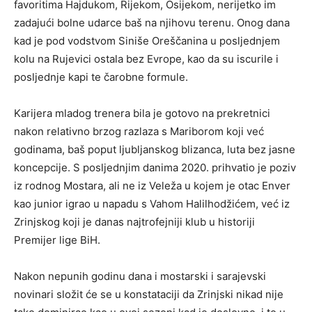
favoritima Hajdukom, Rijekom, Osijekom, nerijetko im
zadajući bolne udarce baš na njihovu terenu. Onog dana
kad je pod vodstvom Siniše Oreščanina u posljednjem
kolu na Rujevici ostala bez Evrope, kao da su iscurile i
posljednje kapi te čarobne formule.
Karijera mladog trenera bila je gotovo na prekretnici
nakon relativno brzog razlaza s Mariborom koji već
godinama, baš poput ljubljanskog blizanca, luta bez jasne
koncepcije. S posljednjim danima 2020. prihvatio je poziv
iz rodnog Mostara, ali ne iz Veleža u kojem je otac Enver
kao junior igrao u napadu s Vahom Halilhodžićem, već iz
Zrinjskog koji je danas najtrofejniji klub u historiji
Premijer lige BiH.
Nakon nepunih godinu dana i mostarski i sarajevski
novinari složit će se u konstataciji da Zrinjski nikad nije