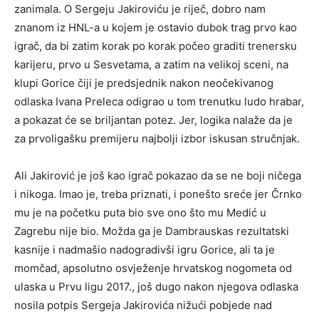
zanimala. O Sergeju Jakiroviću je riječ, dobro nam
znanom iz HNL-a u kojem je ostavio dubok trag prvo kao
igrač, da bi zatim korak po korak počeo graditi trenersku
karijeru, prvo u Sesvetama, a zatim na velikoj sceni, na
klupi Gorice čiji je predsjednik nakon neočekivanog
odlaska Ivana Preleca odigrao u tom trenutku ludo hrabar,
a pokazat će se briljantan potez. Jer, logika nalaže da je
za prvoligašku premijeru najbolji izbor iskusan stručnjak.
Ali Jakirović je još kao igrač pokazao da se ne boji ničega
i nikoga. Imao je, treba priznati, i ponešto sreće jer Črnko
mu je na početku puta bio sve ono što mu Medić u
Zagrebu nije bio. Možda ga je Dambrauskas rezultatski
kasnije i nadmašio nadogradivši igru Gorice, ali ta je
momčad, apsolutno osvježenje hrvatskog nogometa od
ulaska u Prvu ligu 2017., još dugo nakon njegova odlaska
nosila potpis Sergeja Jakirovića nižući pobjede nad