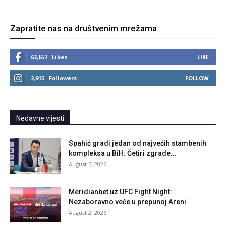
Zapratite nas na društvenim mrežama
63,652
Likes
LIKE
2,915
Followers
FOLLOW
Nedavne vijesti
Spahić gradi jedan od najvećih stambenih
kompleksa u BiH: Četiri zgrade...
August 5, 2026
Meridianbet uz UFC Fight Night:
Nezaboravno veče u prepunoj Areni
August 2, 2026