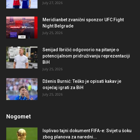
July 27, 2026
Meridianbet zvanični sponzor UFC Fight
Night Belgrade
July 25, 2026
Senijad Ibričić odgovorio na pitanje o
potencijalnom pridruživanju reprezentaciji
BiH
July 25, 2026
Dženis Burnić: Teško je opisati kakav je
osjećaj igrati za BiH
July 25, 2026
Nogomet
Isplivao tajni dokument FIFA-e: Svijet u šoku
zbog planova za naredni...