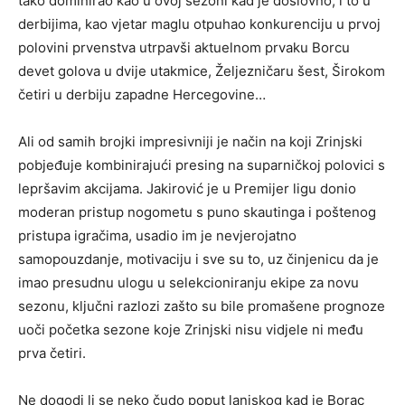
tako dominirao kao u ovoj sezoni kad je doslovno, i to u
derbijima, kao vjetar maglu otpuhao konkurenciju u prvoj
polovini prvenstva utrpavši aktuelnom prvaku Borcu
devet golova u dvije utakmice, Željezničaru šest, Širokom
četiri u derbiju zapadne Hercegovine…
Ali od samih brojki impresivniji je način na koji Zrinjski
pobjeđuje kombinirajući presing na suparničkoj polovici s
lepršavim akcijama. Jakirović je u Premijer ligu donio
moderan pristup nogometu s puno skautinga i poštenog
pristupa igračima, usadio im je nevjerojatno
samopouzdanje, motivaciju i sve su to, uz činjenicu da je
imao presudnu ulogu u selekcioniranju ekipe za novu
sezonu, ključni razlozi zašto su bile promašene prognoze
uoči početka sezone koje Zrinjski nisu vidjele ni među
prva četiri.
Ne dogodi li se neko čudo poput lanjskog kad je Borac