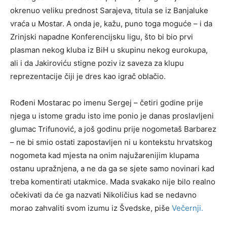
okrenuo veliku prednost Sarajeva, titula se iz Banjaluke
vraća u Mostar. A onda je, kažu, puno toga moguće – i da
Zrinjski napadne Konferencijsku ligu, što bi bio prvi
plasman nekog kluba iz BiH u skupinu nekog eurokupa,
ali i da Jakiroviću stigne poziv iz saveza za klupu
reprezentacije čiji je dres kao igrač oblačio.
Rođeni Mostarac po imenu Sergej – četiri godine prije
njega u istome gradu isto ime ponio je danas proslavljeni
glumac Trifunović, a još godinu prije nogometaš Barbarez
– ne bi smio ostati zapostavljen ni u kontekstu hrvatskog
nogometa kad mjesta na onim najužarenijim klupama
ostanu upražnjena, a ne da ga se sjete samo novinari kad
treba komentirati utakmice. Mada svakako nije bilo realno
očekivati da će ga nazvati Nikoličius kad se nedavno
morao zahvaliti svom izumu iz Švedske, piše
Večernji.