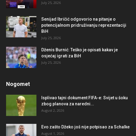
July 25, 2026
Senijad Ibričić odgovorio na pitanje o
potencijalnom pridruživanju reprezentaciji
BiH
July 25, 2026
Dženis Burnić: Teško je opisati kakav je
osjećaj igrati za BiH
July 25, 2026
Nogomet
Isplivao tajni dokument FIFA-e: Svijet u šoku
zbog planova za naredni...
August 2, 2026
Evo zašto Džeko još nije potpisao za Schalke
August 1, 2026