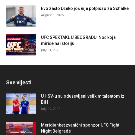
Evo zašto Džeko još nije potpisao za Schalke
August 1, 2026
UFC SPEKTAKL U BEOGRADU: Noć koja
miriše na istoriju
July 31, 2026
Sve vijesti
U HSV-u su oduševljeni velikim talentom iz
BiH
July 27, 2026
Meridianbet zvanični sponzor UFC Fight
Night Belgrade