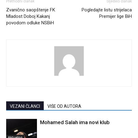
Prethodni članak
Sljedeći članak
Zvanično saopštenje FK
Pogledajte listu strijelaca
Mladost Doboj Kakanj
Premijer lige BiH
povodom odluke NSBiH
VEZANI ČLANCI
VIŠE OD AUTORA
Mohamed Salah ima novi klub
Aktuelno