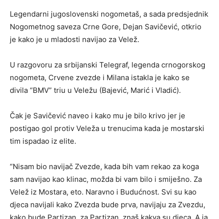
Legendarni jugoslovenski nogometaš, a sada predsjednik
Nogometnog saveza Crne Gore, Dejan Savičević, otkrio
je kako je u mladosti navijao za Velež.
U razgovoru za srbijanski Telegraf, legenda crnogorskog
nogometa, Crvene zvezde i Milana istakla je kako se
divila “BMV” triu u Veležu (Bajević, Marić i Vladić).
Čak je Savičević naveo i kako mu je bilo krivo jer je
postigao gol protiv Veleža u trenucima kada je mostarski
tim ispadao iz elite.
“Nisam bio navijač Zvezde, kada bih vam rekao za koga
sam navijao kao klinac, možda bi vam bilo i smiješno. Za
Velež iz Mostara, eto. Naravno i Budućnost. Svi su kao
djeca navijali kako Zvezda bude prva, navijaju za Zvezdu,
kako bude Partizan, za Partizan, znaš kakva su djeca. A ja