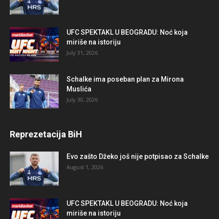
UFC SPEKTAKL U BEOGRADU: Noć koja
miriše na istoriju
July 31, 2026
Schalke ima poseban plan za Mirona
Muslića
July 30, 2026
Reprezetacija BiH
Evo zašto Džeko još nije potpisao za Schalke
August 1, 2026
UFC SPEKTAKL U BEOGRADU: Noć koja
miriše na istoriju