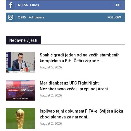
63,656
Likes
LIKE
2,915
Followers
FOLLOW
Nedavne vijesti
Spahić gradi jedan od najvećih stambenih
kompleksa u BiH: Četiri zgrade...
August 5, 2026
Meridianbet uz UFC Fight Night:
Nezaboravno veče u prepunoj Areni
August 2, 2026
Isplivao tajni dokument FIFA-e: Svijet u šoku
zbog planova za naredni...
August 2, 2026