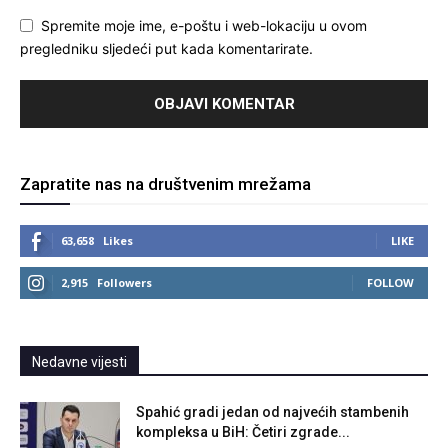
Spremite moje ime, e-poštu i web-lokaciju u ovom
pregledniku sljedeći put kada komentarirate.
Zapratite nas na društvenim mrežama
63,658
Likes
LIKE
2,915
Followers
FOLLOW
Nedavne vijesti
Spahić gradi jedan od najvećih stambenih
kompleksa u BiH: Četiri zgrade...