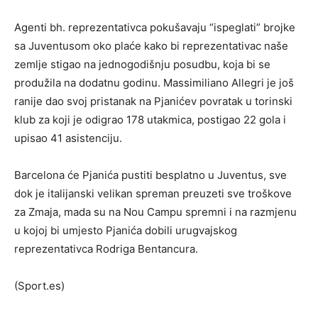
Agenti bh. reprezentativca pokušavaju “ispeglati” brojke
sa Juventusom oko plaće kako bi reprezentativac naše
zemlje stigao na jednogodišnju posudbu, koja bi se
produžila na dodatnu godinu. Massimiliano Allegri je još
ranije dao svoj pristanak na Pjanićev povratak u torinski
klub za koji je odigrao 178 utakmica, postigao 22 gola i
upisao 41 asistenciju.
Barcelona će Pjanića pustiti besplatno u Juventus, sve
dok je italijanski velikan spreman preuzeti sve troškove
za Zmaja, mada su na Nou Campu spremni i na razmjenu
u kojoj bi umjesto Pjanića dobili urugvajskog
reprezentativca Rodriga Bentancura.
(Sport.es)