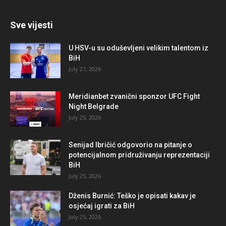
Sve vijesti
U HSV-u su oduševljeni velikim talentom iz
BiH
July 27, 2026
Meridianbet zvanični sponzor UFC Fight
Night Belgrade
July 25, 2026
Senijad Ibričić odgovorio na pitanje o
potencijalnom pridruživanju reprezentaciji
BiH
July 25, 2026
Dženis Burnić: Teško je opisati kakav je
osjećaj igrati za BiH
July 25, 2026