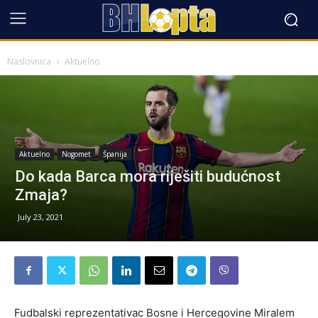
Naslovnica
Aktuelno
Aktuelno
Nogomet
Španija
Do kada Barca mora riješiti budućnost
Zmaja?
July 23, 2021
Fudbalski reprezentativac Bosne i Hercegovine Miralem