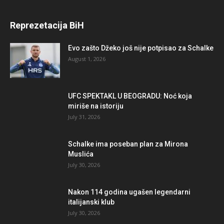
Reprezetacija BiH
Evo zašto Džeko još nije potpisao za Schalke
August 1, 2026
UFC SPEKTAKL U BEOGRADU: Noć koja
miriše na istoriju
July 31, 2026
Schalke ima poseban plan za Mirona
Muslića
July 30, 2026
Nakon 114 godina ugašen legendarni
italijanski klub
July 30, 2026