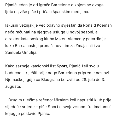
Pjanić jedan je od igrača Barcelone o kojem se ovoga
ljeta najviše piše i priča u španskim medijima.
Iskusni veznjak je već odavno svjestan da Ronald Koeman
neće računati na njegove usluge u novoj sezoni, a
direktor katalonskog kluba Mateu Alemanty potvrdio je
kako Barca nastoji pronaći novi tim za Zmaja, ali i za
Samuela Umtitija.
Kako saznaje katalonski list
Sport
, Pjanić želi svoju
budućnost riješiti prije nego Barcelona pripreme nastavi
Njemačkoj, gdje će Blaugrana boraviti od 28. jula do 3.
augusta.
– Drugim riječima rečeno: Miralem želi napustiti klub prije
sljedeće srijede – piše Sport o svojevrsnom “ultimatumu”
kojeg je postavio Pjanić.