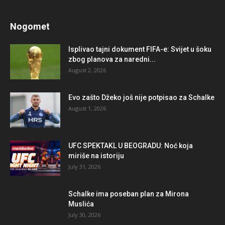
Nogomet
Isplivao tajni dokument FIFA-e: Svijet u šoku
zbog planova za naredni...
August 2, 2026
Evo zašto Džeko još nije potpisao za Schalke
August 1, 2026
UFC SPEKTAKL U BEOGRADU: Noć koja
miriše na istoriju
July 31, 2026
Schalke ima poseban plan za Mirona
Muslića
July 30, 2026