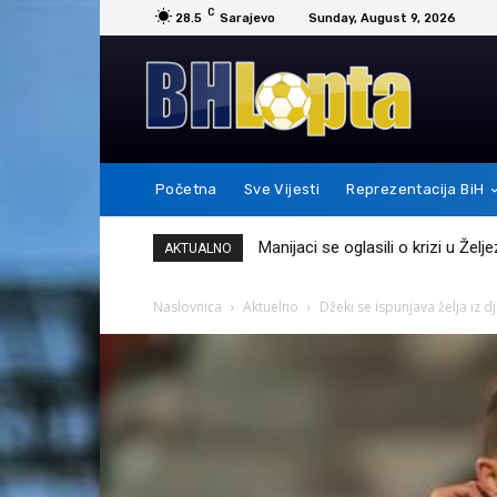
C
28.5
Sarajevo
Sunday, August 9, 2026
Početna
Sve Vijesti
Reprezentacija BiH
Messi je ovim potezom pokazao 
AKTUALNO
Naslovnica
Aktuelno
Džeki se ispunjava želja iz dj