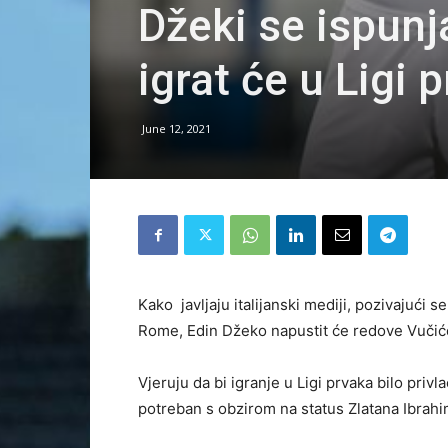
Džeki se ispunja
igrat će u Ligi 
June 12, 2021
Kako javljaju italijanski mediji, pozivajući s
Rome, Edin Džeko napustit će redove Vučiće 
Vjeruju da bi igranje u Ligi prvaka bilo priv
potreban s obzirom na status Zlatana Ibrahimo