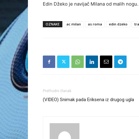
Edin Džeko je navijač Milana od malih nogu.
OZNAKE
ac milan
as roma
edin dzeko
tr
Prethodni članak
(VIDEO) Snimak pada Eriksena iz drugog ugla