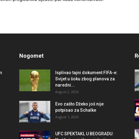
Nogomet
R
im
Isplivao tajni dokument FIFA-e:
Svijet u šoku zbog planova za
naredni...
August 2, 2026
r
Evo zašto Džeko još nije
potpisao za Schalke
August 1, 2026
UFC SPEKTAKL U BEOGRADU: