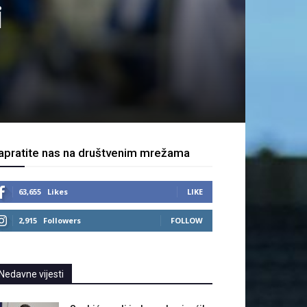
i
apratite nas na društvenim mrežama
63,655
Likes
LIKE
2,915
Followers
FOLLOW
Nedavne vijesti