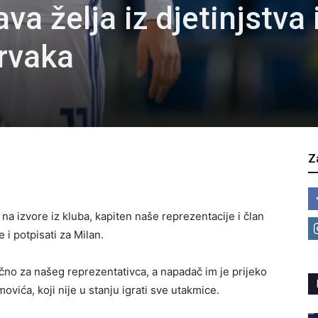
va želja iz djetinjstva 
prvaka
Z
e na izvore iz kluba, kapiten naše reprezentacije i član
i potpisati za Milan.
lačno za našeg reprezentativca, a napadač im je prijeko
vića, koji nije u stanju igrati sve utakmice.