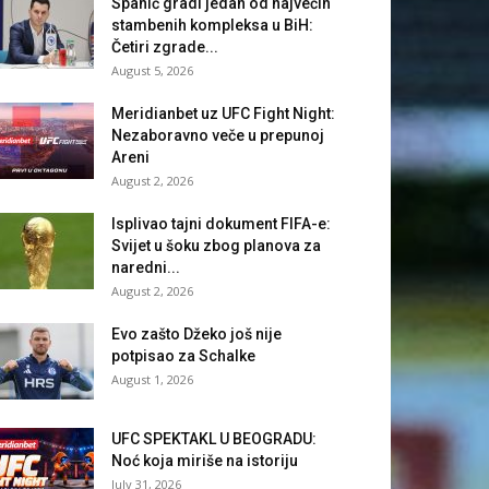
Spahić gradi jedan od najvećih
stambenih kompleksa u BiH:
Četiri zgrade...
August 5, 2026
Meridianbet uz UFC Fight Night:
Nezaboravno veče u prepunoj
Areni
August 2, 2026
Isplivao tajni dokument FIFA-e:
Svijet u šoku zbog planova za
naredni...
August 2, 2026
Evo zašto Džeko još nije
potpisao za Schalke
August 1, 2026
UFC SPEKTAKL U BEOGRADU:
Noć koja miriše na istoriju
July 31, 2026