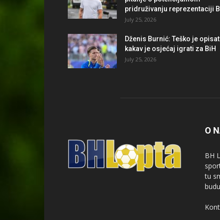
pridruživanju reprezentaciji 
July 25, 2026
Dženis Burnić: Teško je opisat
kakav je osjećaj igrati za BiH
July 25, 2026
O 
BH L
spor
tu s
budu
Kont