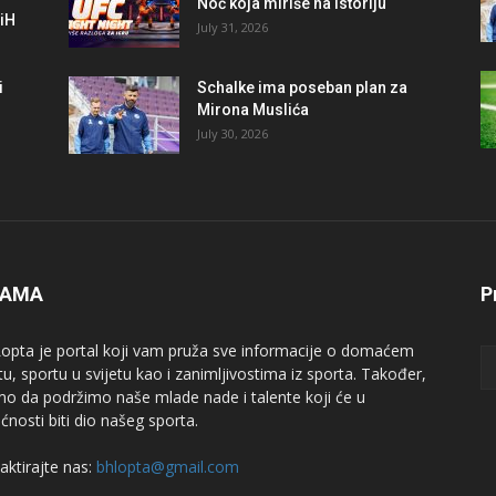
Noć koja miriše na istoriju
BiH
July 31, 2026
i
Schalke ima poseban plan za
Mirona Muslića
July 30, 2026
NAMA
P
opta je portal koji vam pruža sve informacije o domaćem
tu, sportu u svijetu kao i zanimljivostima iz sporta. Također,
mo da podržimo naše mlade nade i talente koji će u
ćnosti biti dio našeg sporta.
aktirajte nas:
bhlopta@gmail.com