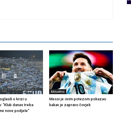
Aktuelno
glasili o krizi u
Messi je ovim potezom pokazao
u: “Klub danas treba
kakav je zapravo čovjek
 ne nove podjele”