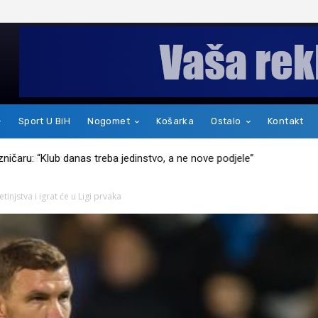
Sport U BiH
Nogomet
Košarka
Ostalo
Kontakt
kakav je zapravo čovjek
etinjstva i igrat će u Ligi prvaka