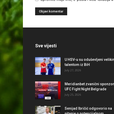
Sve vijesti
U HSV-u su oduševljeni velik
talentom iz BiH
July 27, 2026
Meridianbet zvanični sponzo
UFC Fight Night Belgrade
July 25, 2026
Senijad Ibričić odgovorio na
pitanje o potencijalnom