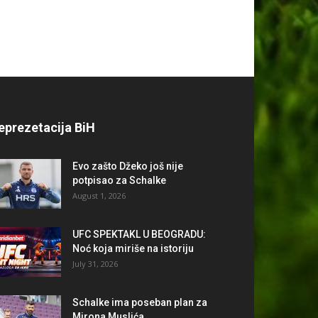
eprezetacija BiH
Evo zašto Džeko još nije
potpisao za Schalke
August 1, 2026
UFC SPEKTAKL U BEOGRADU:
Noć koja miriše na istoriju
July 31, 2026
Schalke ima poseban plan za
Mirona Muslića