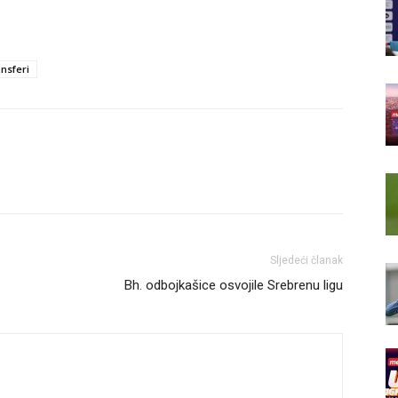
ansferi
Sljedeći članak
Bh. odbojkašice osvojile Srebrenu ligu