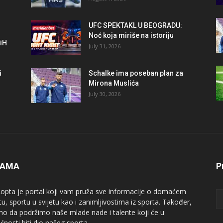
UFC SPEKTAKL U BEOGRADU:
Noć koja miriše na istoriju
BiH
July 31, 2026
i
Schalke ima poseban plan za
Mirona Muslića
July 30, 2026
NAMA
P
opta je portal koji vam pruža sve informacije o domaćem
tu, sportu u svijetu kao i zanimljivostima iz sporta. Također,
mo da podržimo naše mlade nade i talente koji će u
ćnosti biti dio našeg sporta.