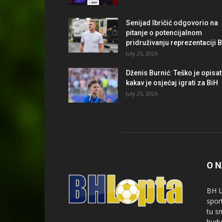
Senijad Ibričić odgovorio na
pitanje o potencijalnom
pridruživanju reprezentaciji 
July 25, 2026
Dženis Burnić: Teško je opisat
kakav je osjećaj igrati za BiH
July 25, 2026
O 
BH L
spor
tu s
budu