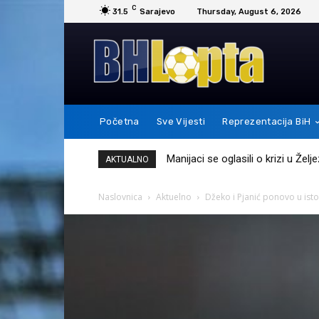
C
31.5
Sarajevo
Thursday, August 6, 2026
Početna
Sve Vijesti
Reprezentacija BiH
Messi je ovim potezom pokazao 
AKTUALNO
Naslovnica
Aktuelno
Džeko i Pjanić ponovo u ist