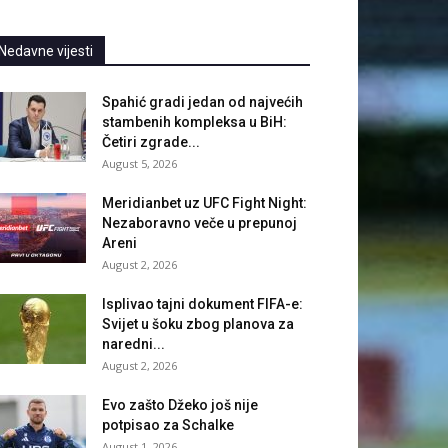
Nedavne vijesti
Spahić gradi jedan od najvećih
stambenih kompleksa u BiH:
Četiri zgrade...
August 5, 2026
Meridianbet uz UFC Fight Night:
Nezaboravno veče u prepunoj
Areni
August 2, 2026
Isplivao tajni dokument FIFA-e:
Svijet u šoku zbog planova za
naredni...
August 2, 2026
Evo zašto Džeko još nije
potpisao za Schalke
August 1, 2026