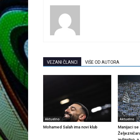
VEZANI ČLANCI
VIŠE OD AUTORA
Aktuelno
Aktuelno
Mohamed Salah ima novi klub
Manijaci se o
Željezničar
jedinstvo, a