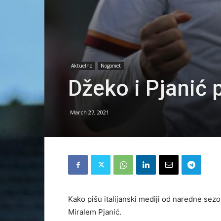
Aktuelno
Nogomet
Džeko i Pjanić
March 27, 2021
Kako pišu italijanski mediji od naredne sez
Miralem Pjanić.