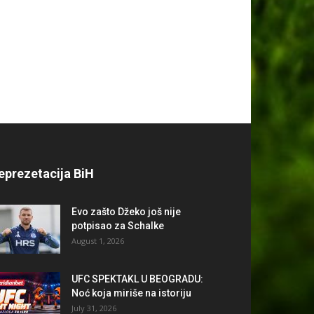
eprezetacija BiH
Evo zašto Džeko još nije
potpisao za Schalke
August 1, 2026
UFC SPEKTAKL U BEOGRADU:
Noć koja miriše na istoriju
July 31, 2026