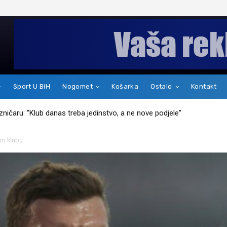
Sport U BiH
Nogomet
Košarka
Ostalo
Kontakt
kakav je zapravo čovjek
om klubu