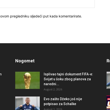
 ovom pregledniku sljedeći put kada komentarirate.
Nogomet
R
im
Isplivao tajni dokument FIFA-e:
Svijet u šoku zbog planova za
naredni...
August 2, 2026
r
Evo zašto Džeko još nije
potpisao za Schalke
August 1, 2026