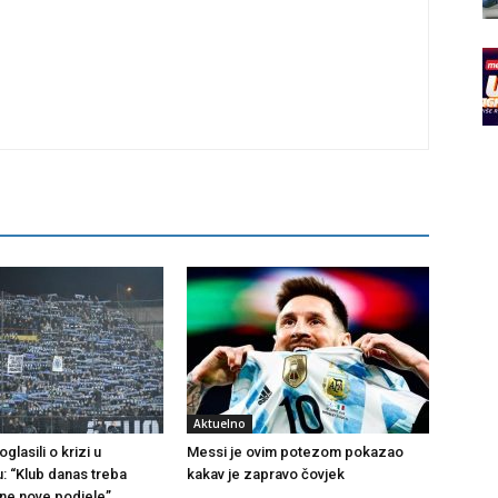
Aktuelno
glasili o krizi u
Messi je ovim potezom pokazao
u: “Klub danas treba
kakav je zapravo čovjek
 ne nove podjele”