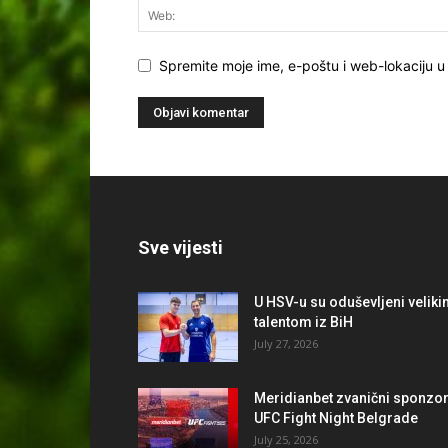
Spremite moje ime, e-poštu i web-lokaciju u
Sve vijesti
U HSV-u su oduševljeni velik
talentom iz BiH
July 27, 2026
Meridianbet zvanični sponzo
UFC Fight Night Belgrade
July 25, 2026