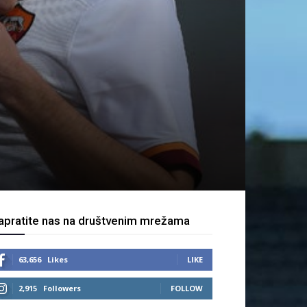
apratite nas na društvenim mrežama
63,656
Likes
LIKE
2,915
Followers
FOLLOW