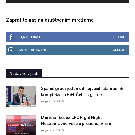
Zapratite nas na društvenim mrežama
63,653
Likes
LIKE
2,915
Followers
FOLLOW
Nedavne vijesti
Spahić gradi jedan od najvećih stambenih
kompleksa u BiH: Četiri zgrade...
August 5, 2026
Meridianbet uz UFC Fight Night:
Nezaboravno veče u prepunoj Areni
August 2, 2026