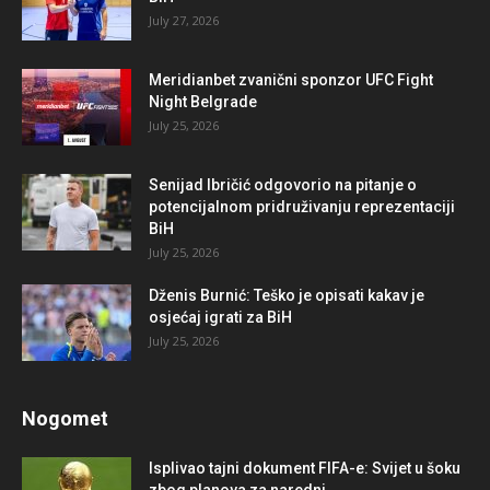
July 27, 2026
Meridianbet zvanični sponzor UFC Fight
Night Belgrade
July 25, 2026
Senijad Ibričić odgovorio na pitanje o
potencijalnom pridruživanju reprezentaciji
BiH
July 25, 2026
Dženis Burnić: Teško je opisati kakav je
osjećaj igrati za BiH
July 25, 2026
Nogomet
Isplivao tajni dokument FIFA-e: Svijet u šoku