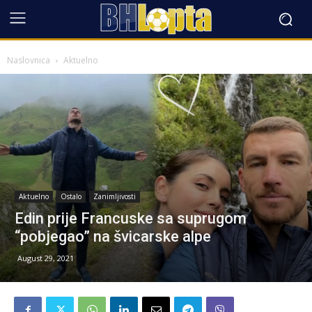
Naslovnica
Aktuelno
Aktuelno
Ostalo
Zanimljivosti
Edin prije Francuske sa suprugom
“pobjegao” na švicarske alpe
August 29, 2021