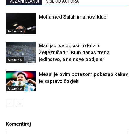
VEZANI ČLANCI
VIŠE OD AUTORA
Mohamed Salah ima novi klub
Aktuelno
Manijaci se oglasili o krizi u
Željezničaru: “Klub danas treba
jedinstvo, a ne nove podjele”
Aktuelno
Messi je ovim potezom pokazao kakav
je zapravo čovjek
Aktuelno
Komentiraj