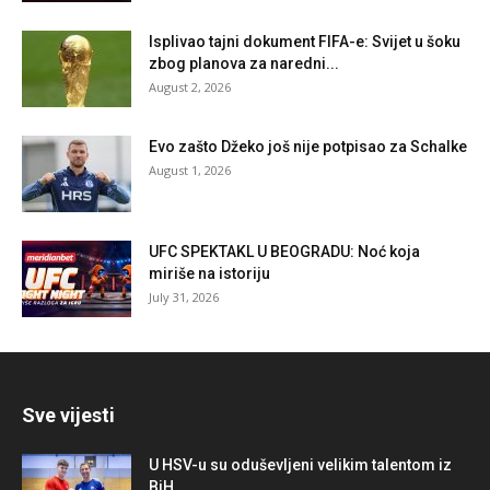
Isplivao tajni dokument FIFA-e: Svijet u šoku
zbog planova za naredni...
August 2, 2026
Evo zašto Džeko još nije potpisao za Schalke
August 1, 2026
UFC SPEKTAKL U BEOGRADU: Noć koja
miriše na istoriju
July 31, 2026
Sve vijesti
U HSV-u su oduševljeni velikim talentom iz
BiH