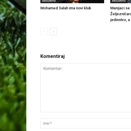
Aktuelno
Aktuelno
Mohamed Salah ima novi klub
Manijaci se o
Željezničar
jedinstvo, a
Komentiraj