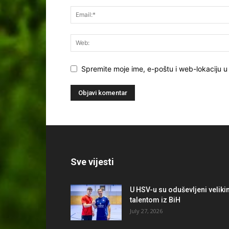
Spremite moje ime, e-poštu i web-lokaciju u
Sve vijesti
U HSV-u su oduševljeni velik
talentom iz BiH
July 27, 2026