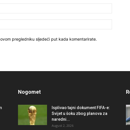
 ovom pregledniku sljedeći put kada komentarirate.
Nogomet
R
im
Isplivao tajni dokument FIFA-e:
Svijet u šoku zbog planova za
naredni...
August 2, 2026