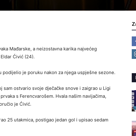
Z
rvaka Mađarske, a neizostavna karika najvećeg
Eldar Ćivić (24).
u podijelio je poruku nakon za njega uspješne sezone.
j sam ostvario svoje dječačke snove i zaigrao u Ligi
lu prvaka s Ferencvarošem. Hvala našim navijačima,
oručio je Ćivić.
rao 25 utakmica, postigao jedan gol i upisao sedam