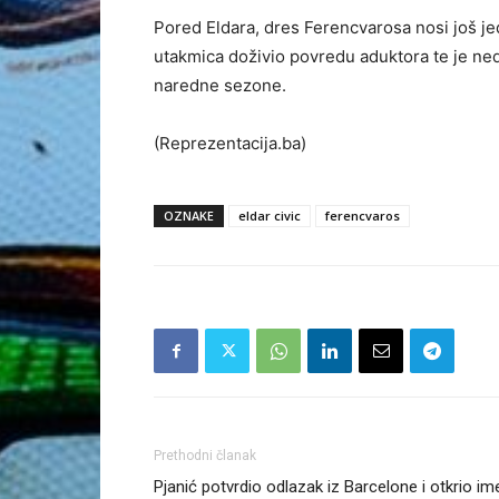
Pored Eldara, dres Ferencvarosa nosi još je
utakmica doživio povredu aduktora te je ne
naredne sezone.
(Reprezentacija.ba)
OZNAKE
eldar civic
ferencvaros
Prethodni članak
Pjanić potvrdio odlazak iz Barcelone i otkrio im