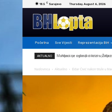
C
18.5
Sarajevo
Thursday, August 6, 2026
Početna
Sve Vijesti
Reprezentacija BiH
Messi je ovim potezom pokazao 
AKTUALNO
Naslovnica
Aktuelno
Eldar Ćivić nakon titule u M