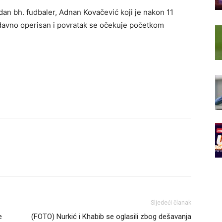
dan bh. fudbaler, Adnan Kovačević koji je nakon 11
davno operisan i povratak se očekuje početkom
Sljedeći članak
e
(FOTO) Nurkić i Khabib se oglasili zbog dešavanja