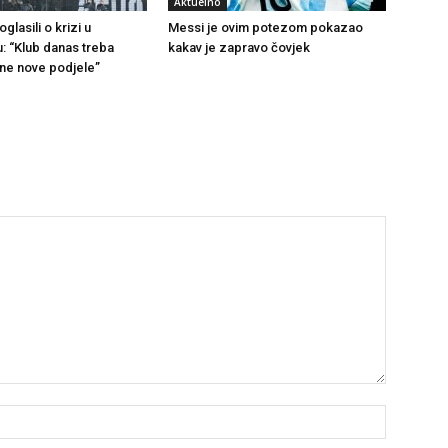
Aktuelno
glasili o krizi u
Messi je ovim potezom pokazao
u: “Klub danas treba
kakav je zapravo čovjek
 ne nove podjele”