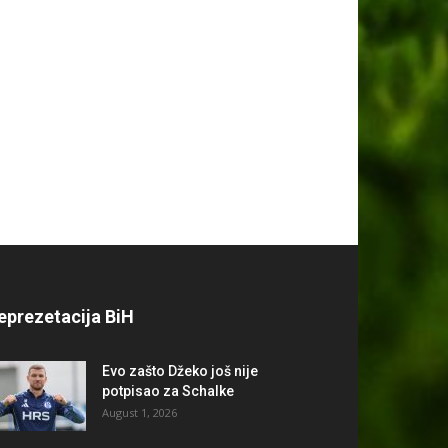
eprezetacija BiH
Evo zašto Džeko još nije
potpisao za Schalke
August 1, 2026