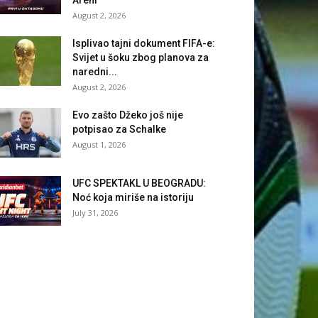
August 2, 2026
Isplivao tajni dokument FIFA-e:
Svijet u šoku zbog planova za
naredni...
August 2, 2026
Evo zašto Džeko još nije
potpisao za Schalke
August 1, 2026
UFC SPEKTAKL U BEOGRADU:
Noć koja miriše na istoriju
July 31, 2026