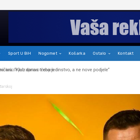
Sport U BiH
Nogomet
Košarka
Ostalo
Kontakt
kakav je zapravo čovjek
ađarskoj