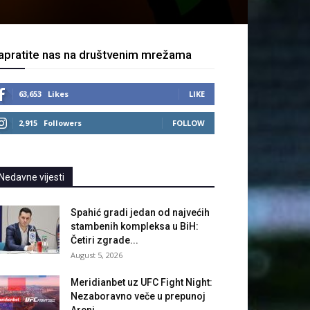
apratite nas na društvenim mrežama
63,653
Likes
LIKE
2,915
Followers
FOLLOW
Nedavne vijesti
Spahić gradi jedan od najvećih
stambenih kompleksa u BiH:
Četiri zgrade...
August 5, 2026
Meridianbet uz UFC Fight Night:
Nezaboravno veče u prepunoj
Areni