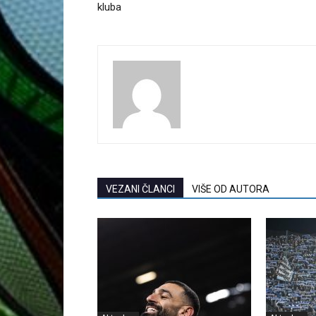
kluba
VEZANI ČLANCI
VIŠE OD AUTORA