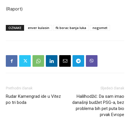
(Raport)
OZNAKE
enver kulasin
fk borac banja luka
nogomet
Prethodni članak
Sljedeći članak
Rudar Kamengrad ide u Vitez
Halilhodžić: Da sam imao
po tri boda
današnji budžet PSG-a, bez
problema bih pet puta bio
prvak Evrope