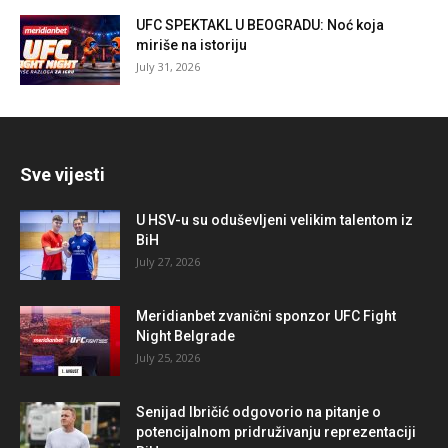
UFC SPEKTAKL U BEOGRADU: Noć koja
miriše na istoriju
July 31, 2026
Sve vijesti
U HSV-u su oduševljeni velikim talentom iz
BiH
July 27, 2026
Meridianbet zvanični sponzor UFC Fight
Night Belgrade
July 25, 2026
Senijad Ibričić odgovorio na pitanje o
potencijalnom pridruživanju reprezentaciji