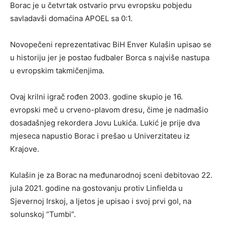
Borac je u četvrtak ostvario prvu evropsku pobjedu
savladavši domaćina APOEL sa 0:1.
Novopečeni reprezentativac BiH Enver Kulašin upisao se
u historiju jer je postao fudbaler Borca s najviše nastupa
u evropskim takmičenjima.
Ovaj krilni igrač rođen 2003. godine skupio je 16.
evropski meč u crveno-plavom dresu, čime je nadmašio
dosadašnjeg rekordera Jovu Lukića. Lukić je prije dva
mjeseca napustio Borac i prešao u Univerzitateu iz
Krajove.
Kulašin je za Borac na međunarodnoj sceni debitovao 22.
jula 2021. godine na gostovanju protiv Linfielda u
Sjevernoj Irskoj, a ljetos je upisao i svoj prvi gol, na
solunskoj “Tumbi”.