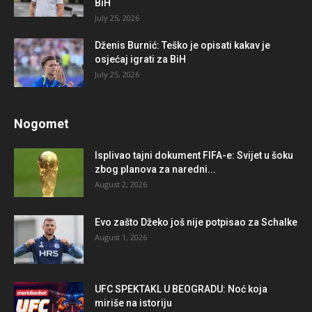
BiH
July 25, 2026
Dženis Burnić: Teško je opisati kakav je
osjećaj igrati za BiH
July 25, 2026
Nogomet
Isplivao tajni dokument FIFA-e: Svijet u šoku
zbog planova za naredni...
August 2, 2026
Evo zašto Džeko još nije potpisao za Schalke
August 1, 2026
UFC SPEKTAKL U BEOGRADU: Noć koja
miriše na istoriju