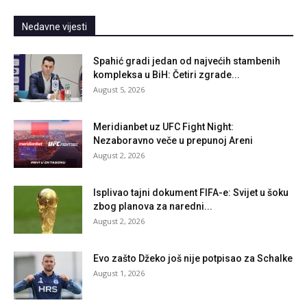
Nedavne vijesti
Spahić gradi jedan od najvećih stambenih
kompleksa u BiH: Četiri zgrade...
August 5, 2026
Meridianbet uz UFC Fight Night:
Nezaboravno veče u prepunoj Areni
August 2, 2026
Isplivao tajni dokument FIFA-e: Svijet u šoku
zbog planova za naredni...
August 2, 2026
Evo zašto Džeko još nije potpisao za Schalke
August 1, 2026