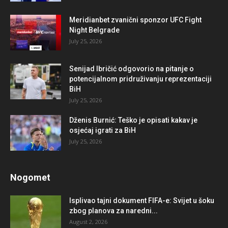
Meridianbet zvanični sponzor UFC Fight
Night Belgrade
July 25, 2026
Senijad Ibričić odgovorio na pitanje o
potencijalnom pridruživanju reprezentaciji
BiH
July 25, 2026
Dženis Burnić: Teško je opisati kakav je
osjećaj igrati za BiH
July 25, 2026
Nogomet
Isplivao tajni dokument FIFA-e: Svijet u šoku
zbog planova za naredni...
August 2, 2026