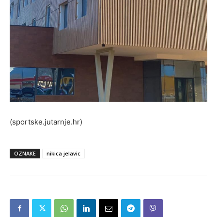
(sportske.jutarnje.hr)
OZNAKE
nikica jelavic