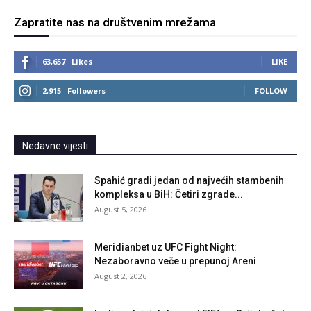
Zapratite nas na društvenim mrežama
63,657
Likes
LIKE
2,915
Followers
FOLLOW
Nedavne vijesti
Spahić gradi jedan od najvećih stambenih
kompleksa u BiH: Četiri zgrade...
August 5, 2026
Meridianbet uz UFC Fight Night:
Nezaboravno veče u prepunoj Areni
August 2, 2026