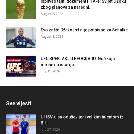
Isplivao tajni dokument FIFA-e: Svijet u šoku
zbog planova za naredni...
August 2, 2026
Evo zašto Džeko još nije potpisao za Schalke
August 1, 2026
UFC SPEKTAKL U BEOGRADU: Noć koja
miriše na istoriju
July 31, 2026
Sve vijesti
U HSV-u su oduševljeni velikim talentom iz
BiH
July 27, 2026