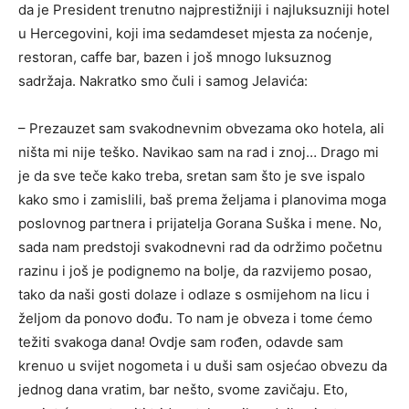
da je President trenutno najprestižniji i najluksuzniji hotel
u Hercegovini, koji ima sedamdeset mjesta za noćenje,
restoran, caffe bar, bazen i još mnogo luksuznog
sadržaja. Nakratko smo čuli i samog Jelavića:
– Prezauzet sam svakodnevnim obvezama oko hotela, ali
ništa mi nije teško. Navikao sam na rad i znoj… Drago mi
je da sve teče kako treba, sretan sam što je sve ispalo
kako smo i zamislili, baš prema željama i planovima moga
poslovnog partnera i prijatelja Gorana Suška i mene. No,
sada nam predstoji svakodnevni rad da održimo početnu
razinu i još je podignemo na bolje, da razvijemo posao,
tako da naši gosti dolaze i odlaze s osmijehom na licu i
željom da ponovo dođu. To nam je obveza i tome ćemo
težiti svakoga dana! Ovdje sam rođen, odavde sam
krenuo u svijet nogometa i u duši sam osjećao obvezu da
jednog dana vratim, bar nešto, svome zavičaju. Eto,