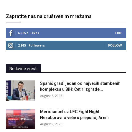
Zapratite nas na društvenim mrežama
63,657
Likes
LIKE
2,915
Followers
FOLLOW
Nedavne vijesti
Spahić gradi jedan od najvećih stambenih
kompleksa u BiH: Četiri zgrade...
August 5, 2026
Meridianbet uz UFC Fight Night:
Nezaboravno veče u prepunoj Areni
August 2, 2026