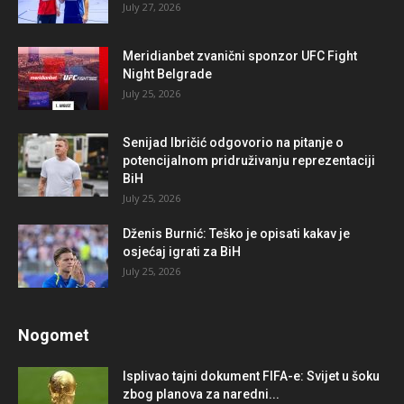
July 27, 2026
Meridianbet zvanični sponzor UFC Fight
Night Belgrade
July 25, 2026
Senijad Ibričić odgovorio na pitanje o
potencijalnom pridruživanju reprezentaciji
BiH
July 25, 2026
Dženis Burnić: Teško je opisati kakav je
osjećaj igrati za BiH
July 25, 2026
Nogomet
Isplivao tajni dokument FIFA-e: Svijet u šoku
zbog planova za naredni...