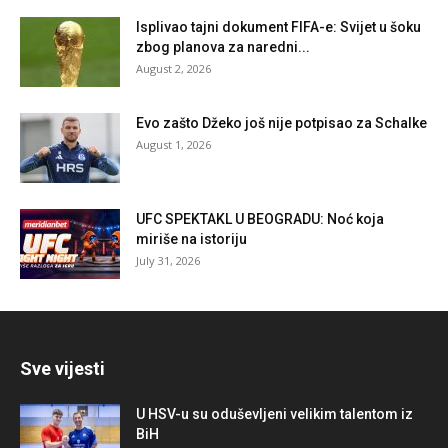
Isplivao tajni dokument FIFA-e: Svijet u šoku
zbog planova za naredni...
August 2, 2026
Evo zašto Džeko još nije potpisao za Schalke
August 1, 2026
UFC SPEKTAKL U BEOGRADU: Noć koja
miriše na istoriju
July 31, 2026
Sve vijesti
U HSV-u su oduševljeni velikim talentom iz
BiH