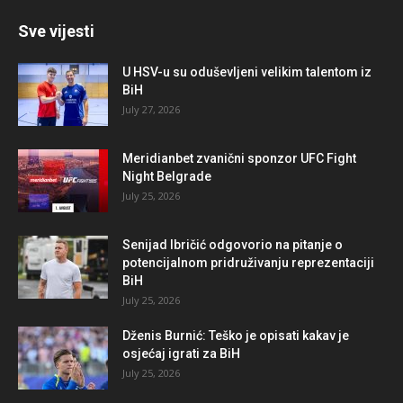
Sve vijesti
U HSV-u su oduševljeni velikim talentom iz
BiH
July 27, 2026
Meridianbet zvanični sponzor UFC Fight
Night Belgrade
July 25, 2026
Senijad Ibričić odgovorio na pitanje o
potencijalnom pridruživanju reprezentaciji
BiH
July 25, 2026
Dženis Burnić: Teško je opisati kakav je
osjećaj igrati za BiH
July 25, 2026