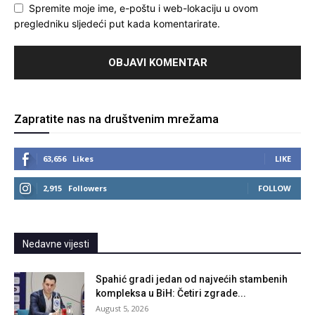
Spremite moje ime, e-poštu i web-lokaciju u ovom
pregledniku sljedeći put kada komentarirate.
Zapratite nas na društvenim mrežama
63,656
Likes
LIKE
2,915
Followers
FOLLOW
Nedavne vijesti
Spahić gradi jedan od najvećih stambenih
kompleksa u BiH: Četiri zgrade...
August 5, 2026