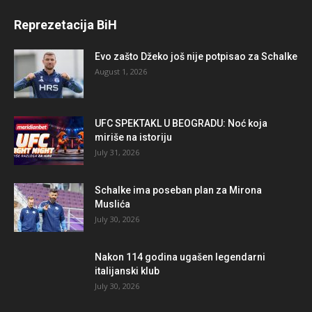
Reprezetacija BiH
Evo zašto Džeko još nije potpisao za Schalke
August 1, 2026
UFC SPEKTAKL U BEOGRADU: Noć koja
miriše na istoriju
July 31, 2026
Schalke ima poseban plan za Mirona
Muslića
July 30, 2026
Nakon 114 godina ugašen legendarni
italijanski klub
July 30, 2026