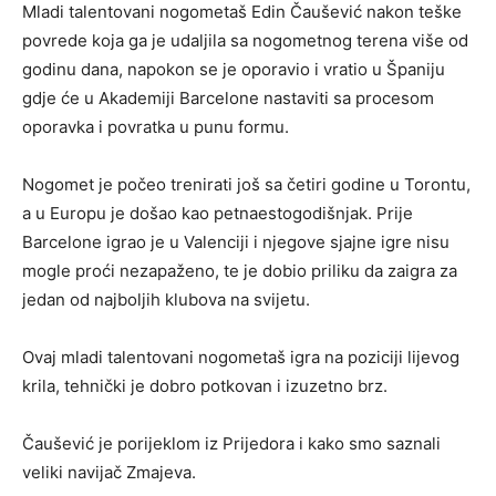
Mladi talentovani nogometaš Edin Čaušević nakon teške
povrede koja ga je udaljila sa nogometnog terena više od
godinu dana, napokon se je oporavio i vratio u Španiju
gdje će u Akademiji Barcelone nastaviti sa procesom
oporavka i povratka u punu formu.
Nogomet je počeo trenirati još sa četiri godine u Torontu,
a u Europu je došao kao petnaestogodišnjak. Prije
Barcelone igrao je u Valenciji i njegove sjajne igre nisu
mogle proći nezapaženo, te je dobio priliku da zaigra za
jedan od najboljih klubova na svijetu.
Ovaj mladi talentovani nogometaš igra na poziciji lijevog
krila, tehnički je dobro potkovan i izuzetno brz.
Čaušević je porijeklom iz Prijedora i kako smo saznali
veliki navijač Zmajeva.