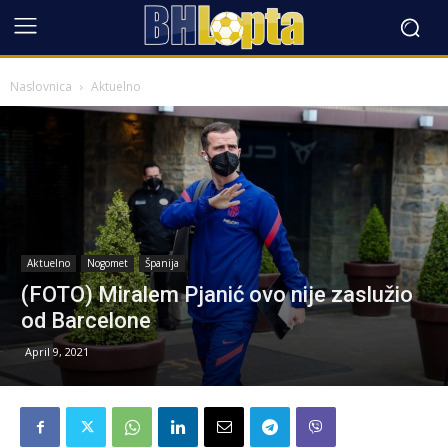
Naslovnica
Aktuelno
Aktuelno
Nogomet
Španija
(FOTO) Miralem Pjanić ovo nije zaslužio
od Barcelone
April 9, 2021