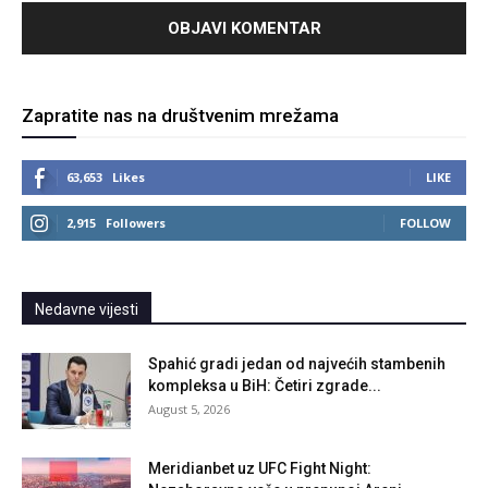
Zapratite nas na društvenim mrežama
63,653
Likes
LIKE
2,915
Followers
FOLLOW
Nedavne vijesti
Spahić gradi jedan od najvećih stambenih
kompleksa u BiH: Četiri zgrade...
August 5, 2026
Meridianbet uz UFC Fight Night: