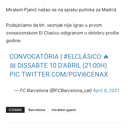
Miralem Pjanić našao se na spisku putnika za Madrid.
Podsjećamo da bh. veznjak nije igrao u prvom
ovosezonskom El Clasicu odigranom u oktobru prošle
godine.
CONVOCATÒRIA |
#ELCLÁSICO
🔥
📅 DISSABTE 10 D'ABRIL (21:00H)
PIC.TWITTER.COM/PGVI6CENAX
— FC Barcelona (@FCBarcelona_cat)
April 9, 2021
OZNAKE
Barcelona
miralem pjanic