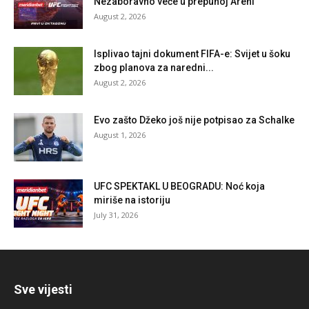
Nezaboravno veče u prepunoj Areni
August 2, 2026
Isplivao tajni dokument FIFA-e: Svijet u šoku
zbog planova za naredni...
August 2, 2026
Evo zašto Džeko još nije potpisao za Schalke
August 1, 2026
UFC SPEKTAKL U BEOGRADU: Noć koja
miriše na istoriju
July 31, 2026
Sve vijesti