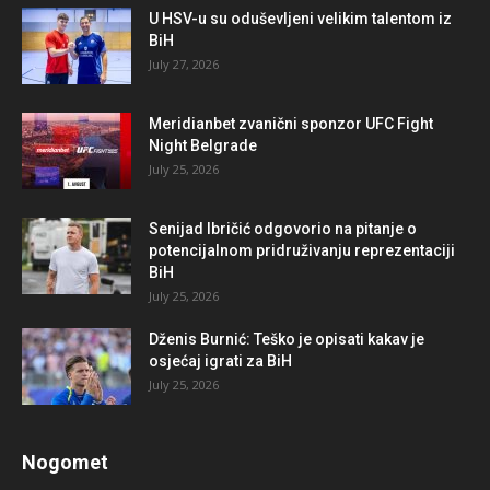
U HSV-u su oduševljeni velikim talentom iz
BiH
July 27, 2026
Meridianbet zvanični sponzor UFC Fight
Night Belgrade
July 25, 2026
Senijad Ibričić odgovorio na pitanje o
potencijalnom pridruživanju reprezentaciji
BiH
July 25, 2026
Dženis Burnić: Teško je opisati kakav je
osjećaj igrati za BiH
July 25, 2026
Nogomet