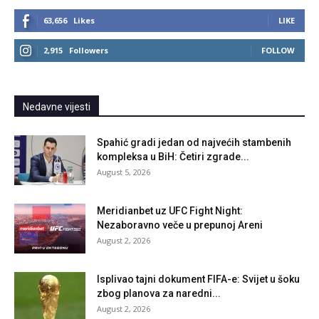
63,656
Likes
LIKE
2,915
Followers
FOLLOW
Nedavne vijesti
Spahić gradi jedan od najvećih stambenih
kompleksa u BiH: Četiri zgrade...
August 5, 2026
Meridianbet uz UFC Fight Night:
Nezaboravno veče u prepunoj Areni
August 2, 2026
Isplivao tajni dokument FIFA-e: Svijet u šoku
zbog planova za naredni...
August 2, 2026