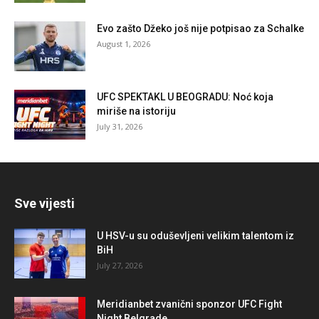
Evo zašto Džeko još nije potpisao za Schalke
August 1, 2026
UFC SPEKTAKL U BEOGRADU: Noć koja
miriše na istoriju
July 31, 2026
Sve vijesti
U HSV-u su oduševljeni velikim talentom iz
BiH
July 27, 2026
Meridianbet zvanični sponzor UFC Fight
Night Belgrade