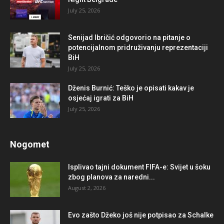
July 25, 2026
Senijad Ibričić odgovorio na pitanje o
potencijalnom pridruživanju reprezentaciji
BiH
July 25, 2026
Dženis Burnić: Teško je opisati kakav je
osjećaj igrati za BiH
July 25, 2026
Nogomet
Isplivao tajni dokument FIFA-e: Svijet u šoku
zbog planova za naredni...
August 2, 2026
Evo zašto Džeko još nije potpisao za Schalke