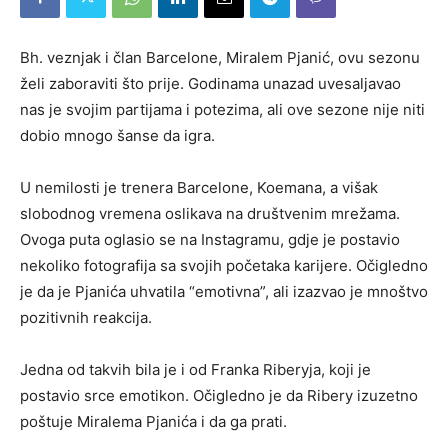
Bh. veznjak i član Barcelone, Miralem Pjanić, ovu sezonu
želi zaboraviti što prije. Godinama unazad uvesaljavao
nas je svojim partijama i potezima, ali ove sezone nije niti
dobio mnogo šanse da igra.
U nemilosti je trenera Barcelone, Koemana, a višak
slobodnog vremena oslikava na društvenim mrežama.
Ovoga puta oglasio se na Instagramu, gdje je postavio
nekoliko fotografija sa svojih početaka karijere. Očigledno
je da je Pjanića uhvatila “emotivna”, ali izazvao je mnoštvo
pozitivnih reakcija.
Jedna od takvih bila je i od Franka Riberyja, koji je
postavio srce emotikon. Očigledno je da Ribery izuzetno
poštuje Miralema Pjanića i da ga prati.