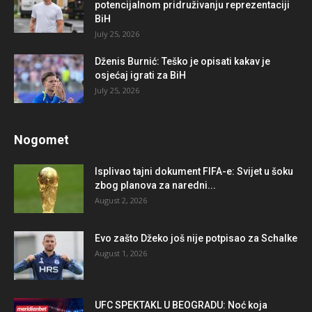
potencijalnom pridruživanju reprezentaciji
BiH
July 25, 2026
Dženis Burnić: Teško je opisati kakav je
osjećaj igrati za BiH
July 25, 2026
Nogomet
Isplivao tajni dokument FIFA-e: Svijet u šoku
zbog planova za naredni...
August 2, 2026
Evo zašto Džeko još nije potpisao za Schalke
August 1, 2026
UFC SPEKTAKL U BEOGRADU: Noć koja