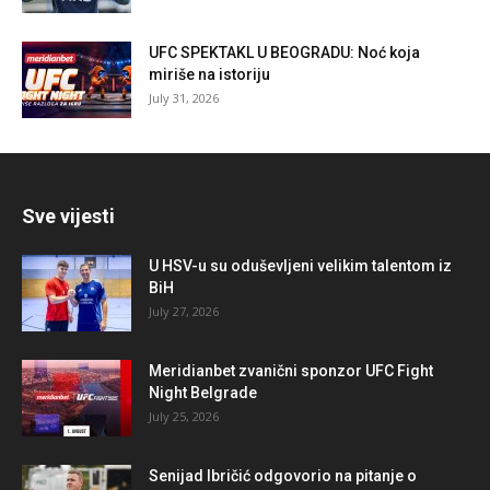
UFC SPEKTAKL U BEOGRADU: Noć koja
miriše na istoriju
July 31, 2026
Sve vijesti
U HSV-u su oduševljeni velikim talentom iz
BiH
July 27, 2026
Meridianbet zvanični sponzor UFC Fight
Night Belgrade
July 25, 2026
Senijad Ibričić odgovorio na pitanje o