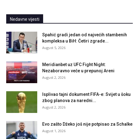
Nedavne vijesti
Spahić gradi jedan od najvećih stambenih
kompleksa u BiH: Četiri zgrade...
August 5, 2026
Meridianbet uz UFC Fight Night:
Nezaboravno veče u prepunoj Areni
August 2, 2026
Isplivao tajni dokument FIFA-e: Svijet u šoku
zbog planova za naredni...
August 2, 2026
Evo zašto Džeko još nije potpisao za Schalke
August 1, 2026