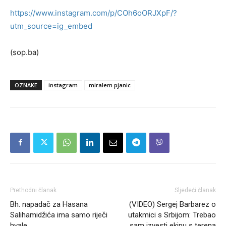
https://www.instagram.com/p/COh6oORJXpF/?
utm_source=ig_embed
(sop.ba)
OZNAKE
instagram
miralem pjanic
Prethodni članak
Sljedeći članak
Bh. napadač za Hasana
(VIDEO) Sergej Barbarez o
Salihamidžića ima samo riječi
utakmici s Srbijom: Trebao
hvale
sam izvesti ekipu s terena