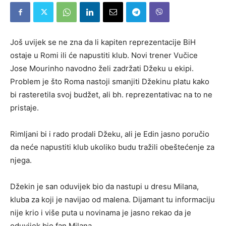
Još uvijek se ne zna da li kapiten reprezentacije BiH
ostaje u Romi ili će napustiti klub. Novi trener Vučice
Jose Mourinho navodno želi zadržati Džeku u ekipi.
Problem je što Roma nastoji smanjiti Džekinu platu kako
bi rasteretila svoj budžet, ali bh. reprezentativac na to ne
pristaje.
Rimljani bi i rado prodali Džeku, ali je Edin jasno poručio
da neće napustiti klub ukoliko budu tražili obeštećenje za
njega.
Džekin je san oduvijek bio da nastupi u dresu Milana,
kluba za koji je navijao od malena. Dijamant tu informaciju
nije krio i više puta u novinama je jasno rekao da je
oduvijek bio fan Milana.