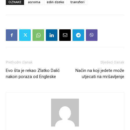
OZNAKE
asroma
edin dzeko
transferi
Prethodni članak
Sljedeći članak
Evo šta je rekao Zlatko Dalić
Način na koji jedete može
nakon poraza od Engleske
utjecati na mršavljenje