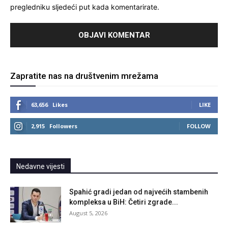
pregledniku sljedeći put kada komentarirate.
Zapratite nas na društvenim mrežama
63,656
Likes
LIKE
2,915
Followers
FOLLOW
Nedavne vijesti
Spahić gradi jedan od najvećih stambenih
kompleksa u BiH: Četiri zgrade...
August 5, 2026