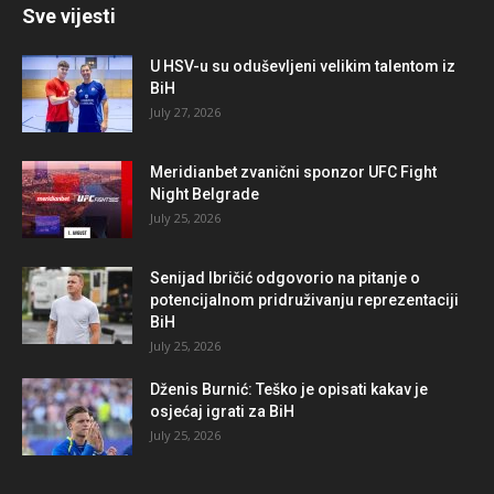
Sve vijesti
U HSV-u su oduševljeni velikim talentom iz
BiH
July 27, 2026
Meridianbet zvanični sponzor UFC Fight
Night Belgrade
July 25, 2026
Senijad Ibričić odgovorio na pitanje o
potencijalnom pridruživanju reprezentaciji
BiH
July 25, 2026
Dženis Burnić: Teško je opisati kakav je
osjećaj igrati za BiH
July 25, 2026