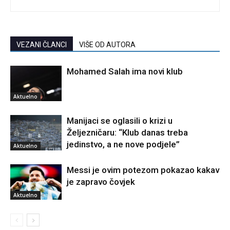
VEZANI ČLANCI
VIŠE OD AUTORA
Mohamed Salah ima novi klub
Aktuelno
Manijaci se oglasili o krizi u
Željezničaru: “Klub danas treba
jedinstvo, a ne nove podjele”
Aktuelno
Messi je ovim potezom pokazao kakav
je zapravo čovjek
Aktuelno